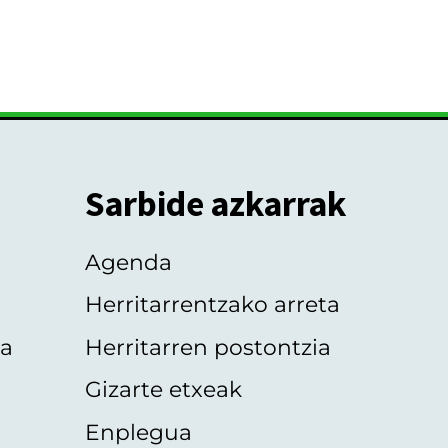
Sarbide azkarrak
Agenda
Herritarrentzako arreta
oa
Herritarren postontzia
Gizarte etxeak
Enplegua