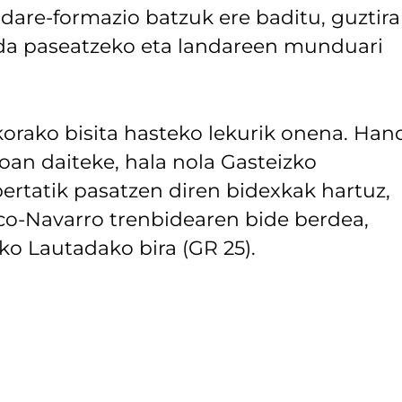
dare-formazio batzuk ere baditu, guztira
 da paseatzeko eta landareen munduari
korako bisita hasteko lekurik onena. Hand
joan daiteke, hala nola Gasteizko
ertatik pasatzen diren bidexkak hartuz,
sco-Navarro trenbidearen bide berdea,
o Lautadako bira (GR 25).