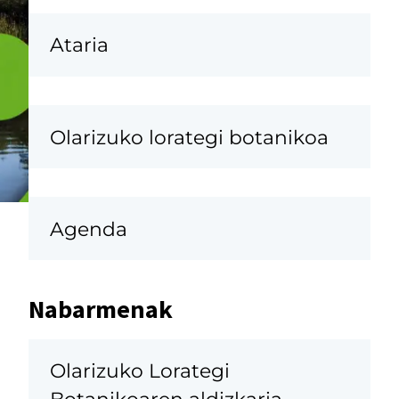
Ataria
Olarizuko lorategi botanikoa
Agenda
Nabarmenak
Olarizuko Lorategi
Botanikoaren aldizkaria