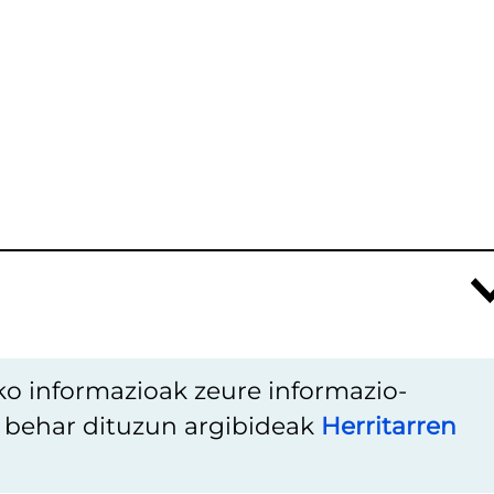
ko informazioak zeure informazio-
u behar dituzun argibideak
Herritarren