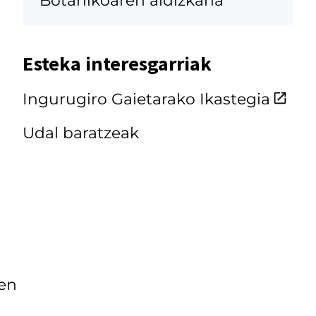
Esteka interesgarriak
Ingurugiro Gaietarako Ikastegia
Udal baratzeak
zen