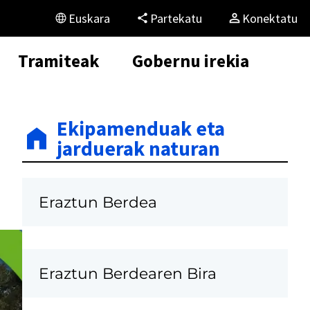
Euskara
Partekatu
Konektatu
Tramiteak
Gobernu irekia
Ekipamenduak eta
jarduerak naturan
Eraztun Berdea
Eraztun Berdearen Bira