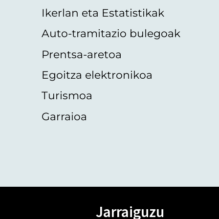
Ikerlan eta Estatistikak
Auto-tramitazio bulegoak
Prentsa-aretoa
Egoitza elektronikoa
Turismoa
Garraioa
Jarraiguzu