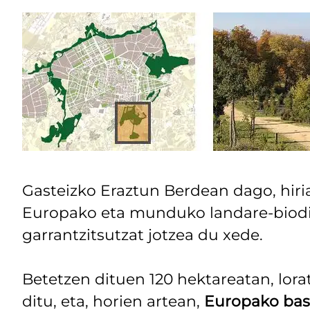
Gasteizko Eraztun Berdean dago, hiri
Europako eta munduko landare-biodib
garrantzitsutzat jotzea du xede.
Betetzen dituen 120 hektareatan, lor
ditu, eta, horien artean,
Europako ba