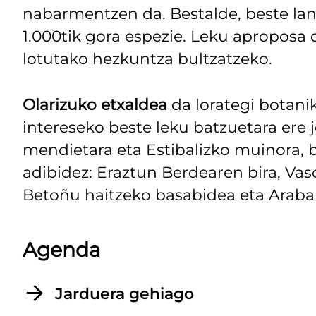
nabarmentzen da. Bestalde, beste lan
1.000tik gora espezie. Leku aproposa
lotutako hezkuntza bultzatzeko.
Olarizuko etxaldea
da lorategi botani
intereseko beste leku batzuetara ere 
mendietara eta Estibalizko muinora, b
adibidez: Eraztun Berdearen bira, Va
Betoñu haitzeko basabidea eta Arabak
Agenda
Jarduera gehiago