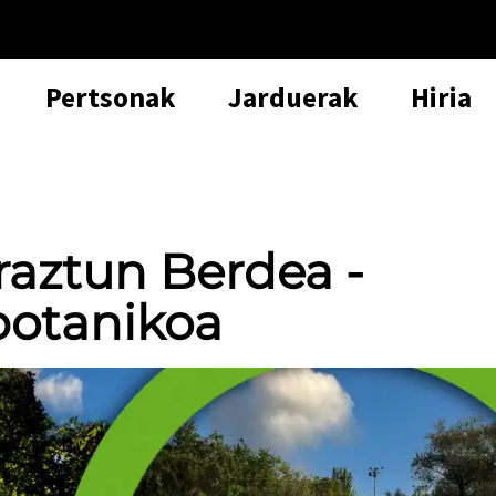
Pertsonak
Jarduerak
Hiria
Eraztun Berdea -
 botanikoa