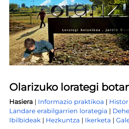
Olarizuko lorategi bota
Hasiera
|
Informazio praktikoa
|
Histor
Landare erabilgarrien lorategia
|
Dehe
Ibilbideak
|
Hezkuntza
|
Ikerketa
|
Gale