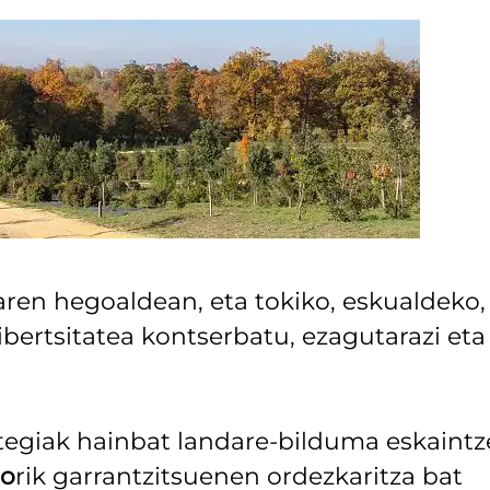
aren hegoaldean, eta tokiko, eskualdeko,
ertsitatea kontserbatu, ezagutarazi eta
ategiak hainbat landare-bilduma eskaint
so
rik garrantzitsuenen ordezkaritza bat