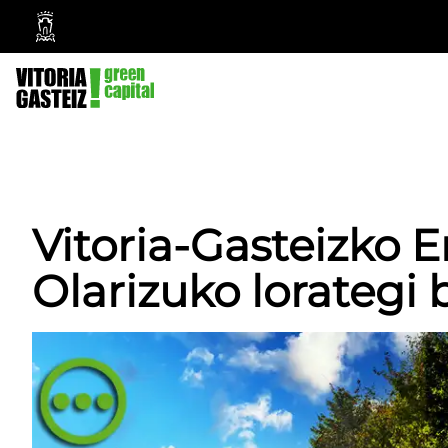
Vitoria-
Gasteizko
Udala
Vitoria-Gasteizko 
Olarizuko lorategi