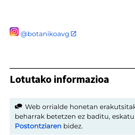
@botanikoavg
Lotutako informazioa
Web orrialde honetan erakutsita
beharrak betetzen ez baditu, eskat
Postontziaren
bidez.