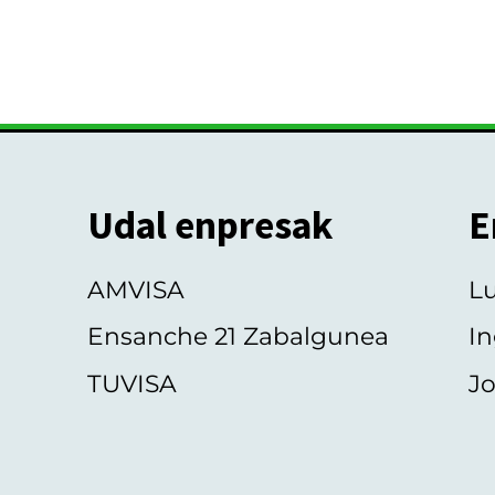
Udal enpresak
E
AMVISA
L
Ensanche 21 Zabalgunea
In
TUVISA
Jo