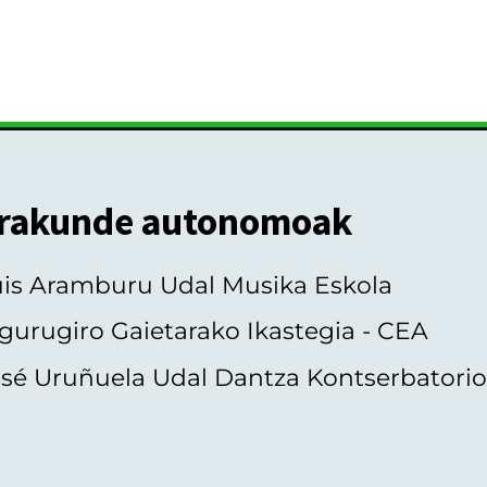
rakunde autonomoak
uis Aramburu Udal Musika Eskola
gurugiro Gaietarako Ikastegia - CEA
sé Uruñuela Udal Dantza Kontserbatori