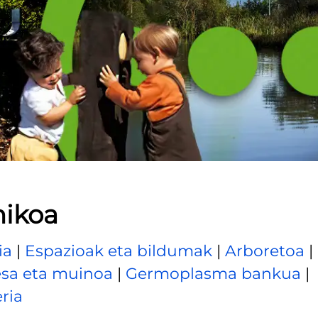
nikoa
ia
|
Espazioak eta bildumak
|
Arboretoa
|
sa eta muinoa
|
Germoplasma bankua
|
ria