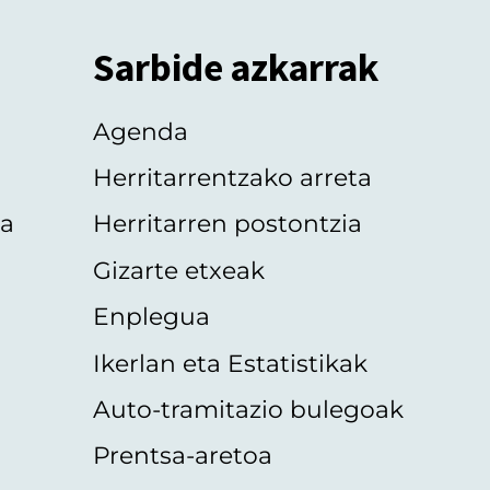
Sarbide azkarrak
Agenda
Herritarrentzako arreta
oa
Herritarren postontzia
Gizarte etxeak
Enplegua
Ikerlan eta Estatistikak
Auto-tramitazio bulegoak
Prentsa-aretoa