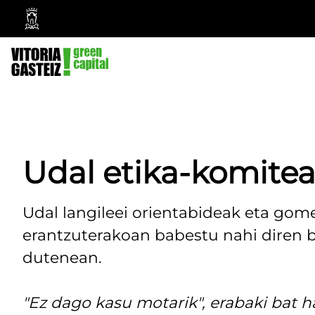
Vitoria-
Gasteizko
Udala
Udal etika-komite
Udal langileei orientabideak eta gom
erantzuterakoan babestu nahi diren ba
dutenean.
"Ez dago kasu motarik", erabaki bat h