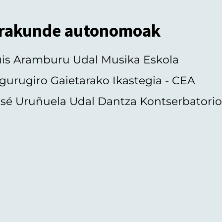
rakunde autonomoak
uis Aramburu Udal Musika Eskola
gurugiro Gaietarako Ikastegia - CEA
sé Uruñuela Udal Dantza Kontserbatori