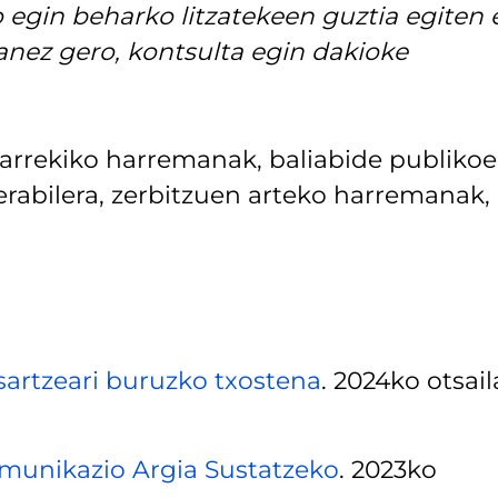
 egin beharko litzatekeen guztia egiten 
anez gero, kontsulta egin dakioke
itarrekiko harremanak, baliabide publiko
 erabilera, zerbitzuen arteko harremanak,
sartzeari buruzko txostena
. 2024ko otsail
munikazio Argia Sustatzeko
. 2023ko