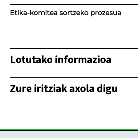
Etika-komitea sortzeko prozesua
Lotutako informazioa
Zure iritziak axola digu