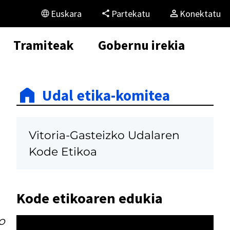
Euskara
Partekatu
Konektatu
Tramiteak
Gobernu irekia
Udal etika-komitea
Vitoria-Gasteizko Udalaren
Kode Etikoa
Kode etikoaren edukia
o