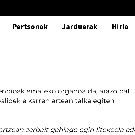
Pertsonak
Jarduerak
Hiria
a
endioak emateko organoa da, arazo bati
lioek elkarren artean talka egiten
artzean zerbait gehiago egin litekeela ed