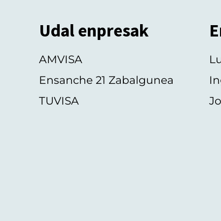
Udal enpresak
E
AMVISA
L
Ensanche 21 Zabalgunea
In
TUVISA
Jo