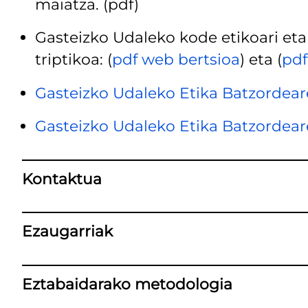
maiatza. (pdf)
Gasteizko Udaleko kode etikoari eta
triptikoa: (
pdf web bertsioa
) eta (
pdf
Gasteizko Udaleko Etika Batzordea
Gasteizko Udaleko Etika Batzordea
Kontaktua
Ezaugarriak
Eztabaidarako metodologia