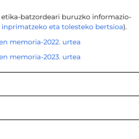
 etika-batzordeari buruzko informazio-
 inprimatzeko eta tolesteko bertsioa
).
ren memoria-2022. urtea
ren memoria-2023. urtea