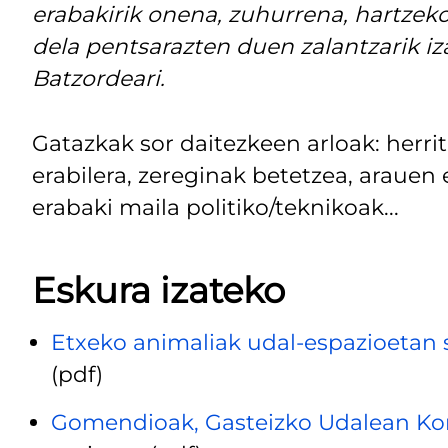
erabakirik onena, zuhurrena, hartzeko
dela pentsarazten duen zalantzarik iz
Batzordeari.
Gatazkak sor daitezkeen arloak: herr
erabilera, zereginak betetzea, arauen
erabaki maila politiko/teknikoak...
Eskura izateko
Etxeko animaliak udal-espazioetan 
(pdf)
Gomendioak, Gasteizko Udalean Ko