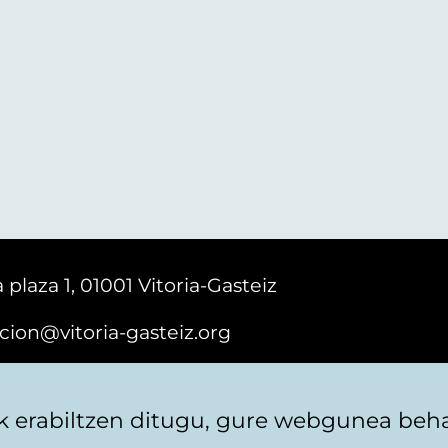
 plaza 1, 01001 Vitoria-Gasteiz
cion@vitoria-gasteiz.org
161616
 erabiltzen ditugu, gure webgunea behar