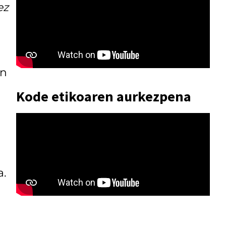
ez
en
Kode etikoaren aurkezpena
a.