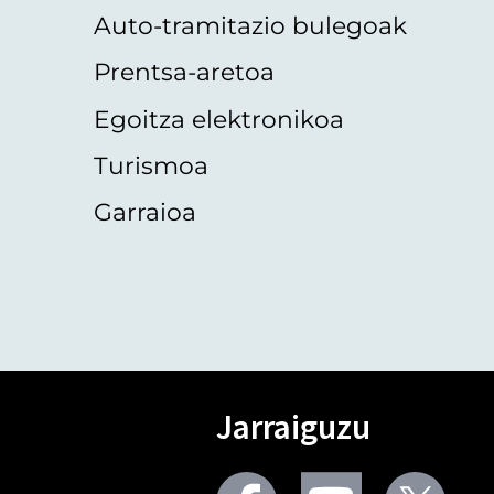
Auto-tramitazio bulegoak
Prentsa-aretoa
Egoitza elektronikoa
Turismoa
Garraioa
Jarraiguzu
Facebook
Youtube
Twit