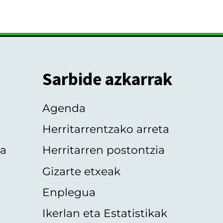
Sarbide azkarrak
Agenda
Herritarrentzako arreta
oa
Herritarren postontzia
Gizarte etxeak
Enplegua
Ikerlan eta Estatistikak