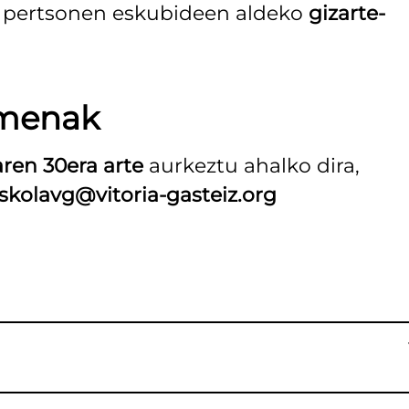
n pertsonen eskubideen aldeko
gizarte-
amenak
laren 30era arte
aurkeztu ahalko dira,
skolavg@vitoria-gasteiz.org