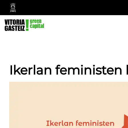
Vitoria-
Gasteizko
Udala
Ikerlan feministen l