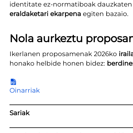
identitate ez-normatiboak dauzkate
eraldaketari
ekarpena
egiten bazaio.
Nola aurkeztu propos
Ikerlanen proposamenak 2026ko
irai
honako helbide honen bidez:
berdine
Oinarriak
Sariak