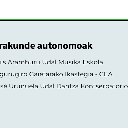
rakunde autonomoak
uis Aramburu Udal Musika Eskola
gurugiro Gaietarako Ikastegia - CEA
sé Uruñuela Udal Dantza Kontserbatori