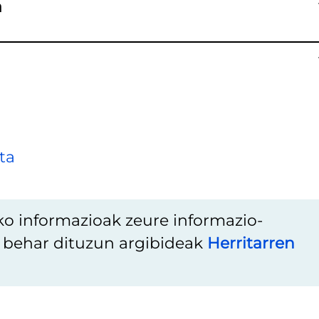
a
ta
ko informazioak zeure informazio-
u behar dituzun argibideak
Herritarren