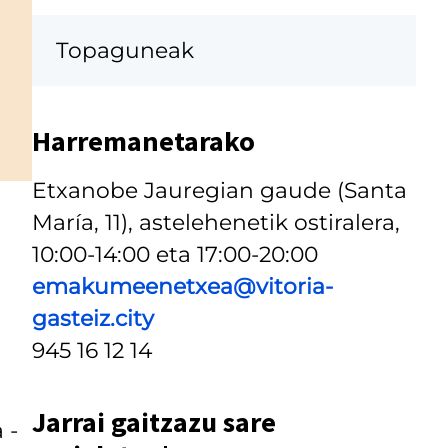
Topaguneak
Harremanetarako
Etxanobe Jauregian gaude (Santa
María, 11), astelehenetik ostiralera,
10:00-14:00 eta 17:00-20:00
emakumeenetxea@vitoria-
gasteiz.city
945 16 12 14
Jarrai gaitzazu sare
 -