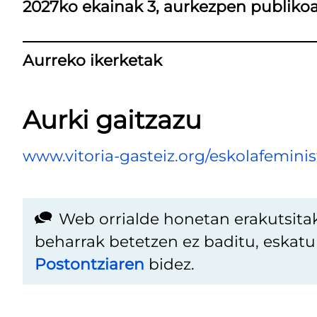
2027ko ekainak 3, aurkezpen publiko
Aurreko ikerketak
Aurki gaitzazu
www.vitoria-gasteiz.org/eskolafeminis
Web orrialde honetan erakutsita
beharrak betetzen ez baditu, eskat
Postontziaren
bidez.