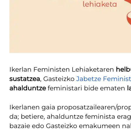
Ikerlan Feministen Lehiaketaren
helb
sustatzea
, Gasteizko
Jabetze Feminis
ahalduntze
feministari bide ematen
l
Ikerlanen gaia proposatzailearen/pro
da; betiere, ahalduntze feminista era
bazaie edo Gasteizko emakumeen nahi