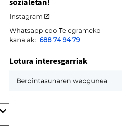
sozialetan!
Instagram
Whatsapp edo Telegrameko
kanalak:
688 74 94 79
Lotura interesgarriak
Berdintasunaren webgunea