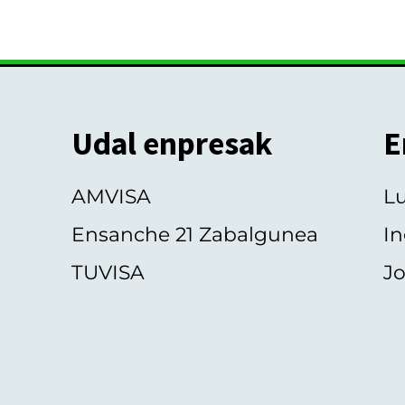
Udal enpresak
E
AMVISA
L
Ensanche 21 Zabalgunea
In
TUVISA
Jo