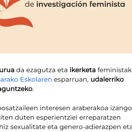
urua
da ezagutza eta
ikerketa
feministak
tarako Eskolaren
esparruan,
udalerriko
aguntzeko
.
posatzaileen interesen araberakoa izango
giten duten esperientziei erreparatzen
z sexualitate eta genero-adierazpen eta