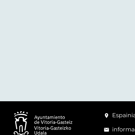
Espainia
informa