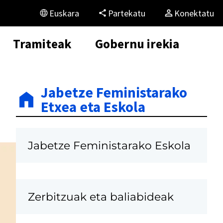
Euskara
Partekatu
Konektatu
Tramiteak
Gobernu irekia
Jabetze Feministarako
Etxea eta Eskola
Jabetze Feministarako Eskola
Zerbitzuak eta baliabideak