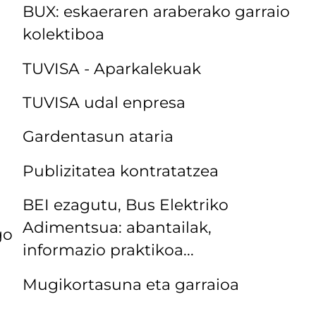
BUX: eskaeraren araberako garraio
kolektiboa
TUVISA - Aparkalekuak
TUVISA udal enpresa
Gardentasun ataria
Publizitatea kontratatzea
BEI ezagutu, Bus Elektriko
Adimentsua: abantailak,
go
informazio praktikoa...
Mugikortasuna eta garraioa