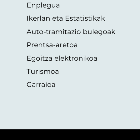
Enplegua
Ikerlan eta Estatistikak
Auto-tramitazio bulegoak
Prentsa-aretoa
Egoitza elektronikoa
Turismoa
Garraioa