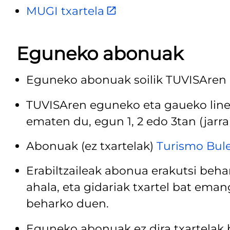
MUGI txartela
Eguneko abonuak
Eguneko abonuak soilik TUVISAren hi
TUVISAren eguneko eta gaueko linee
ematen du, egun 1, 2 edo 3tan (jarra
Abonuak (ez txartelak)
Turismo Bul
Erabiltzaileak abonua erakutsi behar
ahala, eta gidariak txartel bat eman
beharko duen.
Eguneko abonuak ez dira txartelak 