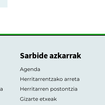
Sarbide azkarrak
Agenda
Herritarrentzako arreta
oa
Herritarren postontzia
Gizarte etxeak