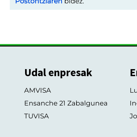
Postontziaren
bidez.
Udal enpresak
E
AMVISA
L
Ensanche 21 Zabalgunea
In
TUVISA
Jo