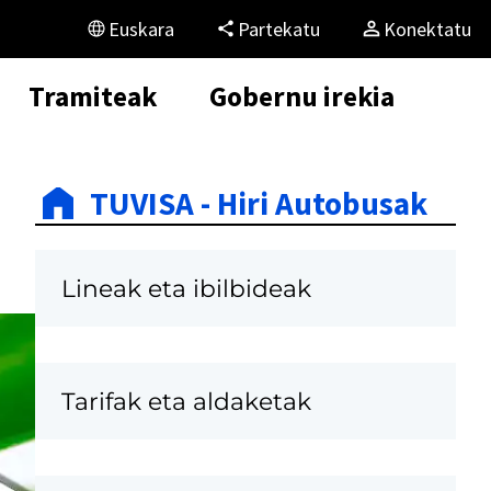
Euskara
Partekatu
Konektatu
Tramiteak
Gobernu irekia
TUVISA - Hiri Autobusak
Lineak eta ibilbideak
Tarifak eta aldaketak