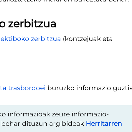
o zerbitzua
lektiboko zerbitzua
(kontzejuak eta
eta trasbordoei
buruzko informazio guztia
ko informazioak zeure informazio-
u behar dituzun argibideak
Herritarren