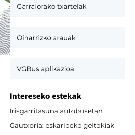
Garraiorako txartelak
Oinarrizko arauak
VGBus aplikazioa
Intereseko estekak
Irisgarritasuna autobusetan
Gautxoria: eskaripeko geltokiak