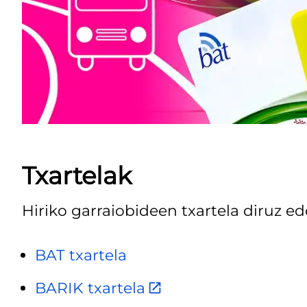
Txartelak
Hiriko garraiobideen txartela diruz ed
BAT txartela
BARIK txartela