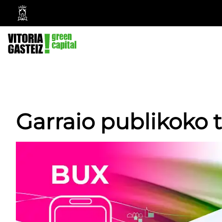
Vitoria-
Gasteizko
Udala
Garraio publikoko 