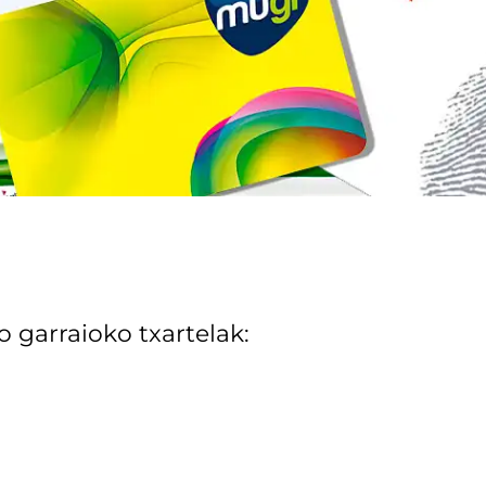
o garraioko txartelak: