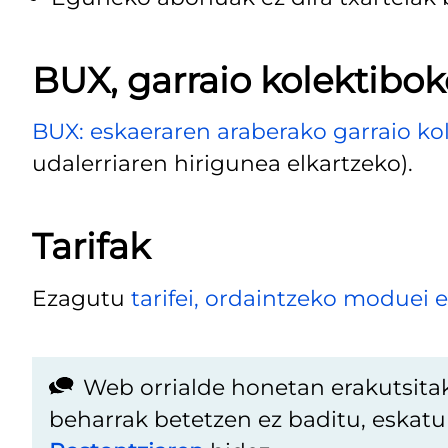
BUX, garraio kolektibok
BUX: eskaeraren araberako garraio ko
udalerriaren hirigunea elkartzeko).
Tarifak
Ezagutu
tarifei, ordaintzeko moduei 
Web orrialde honetan erakutsita
beharrak betetzen ez baditu, eskat