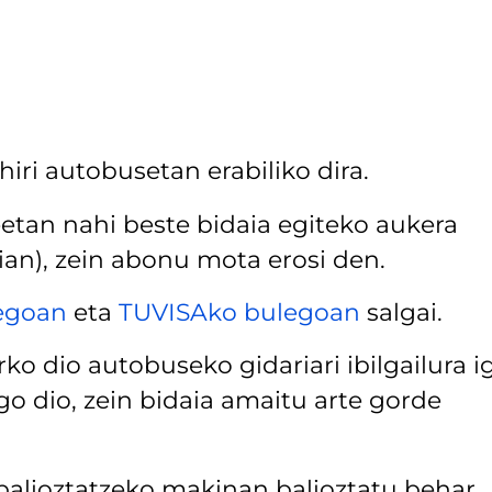
ri autobusetan erabiliko dira.
tan nahi beste bidaia egiteko aukera
ian), zein abonu mota erosi den.
egoan
eta
TUVISAko bulegoan
salgai.
ko dio autobuseko gidariari ibilgailura i
go dio, zein bidaia amaitu arte gorde
balioztatzeko makinan balioztatu behar.