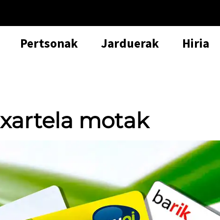
Pertsonak
Jarduerak
Hiria
txartela motak