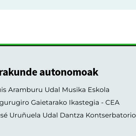
rakunde autonomoak
uis Aramburu Udal Musika Eskola
gurugiro Gaietarako Ikastegia - CEA
sé Uruñuela Udal Dantza Kontserbatori