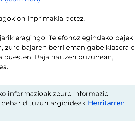
dagokion inprimakia betez.
ajarik eragingo. Telefonoz egindako bajek
n, zure bajaren berri eman gabe klasera e
salbuesten. Baja hartzen duzunean,
ea.
ko informazioak zeure informazio-
u behar dituzun argibideak
Herritarren