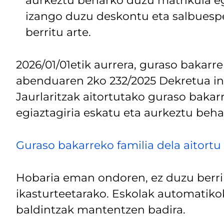
aurkeztu beharko duzu matrikula eg
izango duzu deskontu eta salbuespe
berritu arte.
2026/01/01etik aurrera, guraso bakarr
abenduaren 2ko 232/2025 Dekretua in
Jaurlaritzak aitortutako guraso bakar
egiaztagiria eskatu eta aurkeztu beha
Guraso bakarreko familia dela aitortu 
Hobaria eman ondoren, ez duzu berr
ikasturteetarako. Eskolak automatiko
baldintzak mantentzen badira.