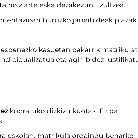
ta noiz arte eska dezakezun itzultzea.
mentazioari buruzko jarraibideak plazak
uespenezko kasuetan bakarrik matrikula
ndibidualizatua eta agiri bidez justifikat
dez
kobratuko dizkizu kuotak. Ez da
k.
ara eskolan, matrikula ordaindu beharko