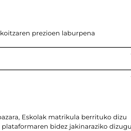
koitzaren prezioen laburpena
azara, Eskolak matrikula berrituko dizu
 plataformaren bidez jakinaraziko dizug