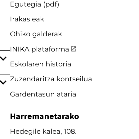
Egutegia (pdf)
Irakasleak
Ohiko galderak
INIKA plataforma
Eskolaren historia
Zuzendaritza kontseilua
Gardentasun ataria
Harremanetarako
Hedegile kalea, 108.
u