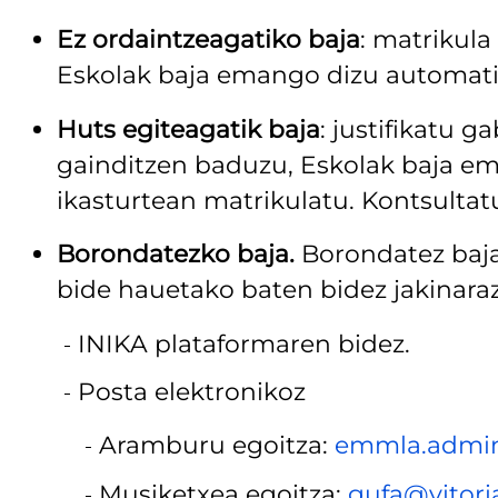
Ez ordaintzeagatiko baja
: matrikula
Eskolak baja emango dizu automati
Huts egiteagatik baja
: justifikatu
gainditzen baduzu, Eskolak baja e
ikasturtean matrikulatu. Kontsulta
Borondatezko baja.
Borondatez baja
bide hauetako baten bidez jakinara
INIKA plataformaren bidez.
Posta elektronikoz
Aramburu egoitza:
emmla.admini
Musiketxea egoitza:
gufa@vitori