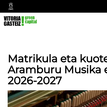
Vitoria-
Gasteizko
Udala
Matrikula eta kuote
Aramburu Musika e
2026-2027