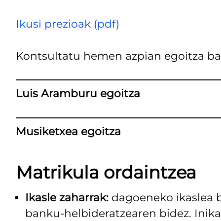
Ikusi prezioak (pdf)
Kontsultatu hemen azpian egoitza ba
Luis Aramburu egoitza
Musiketxea egoitza
Matrikula ordaintzea
Ikasle zaharrak:
dagoeneko ikaslea b
banku-helbideratzearen bidez. Inika