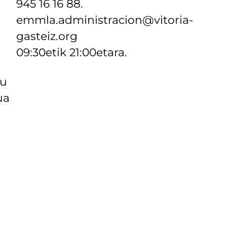
945 16 16 88.
emmla.administracion@vitoria-
gasteiz.org
09:30etik 21:00etara.
tu
ua