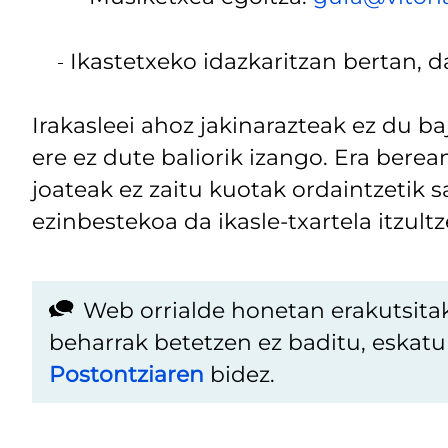
Ikastetxeko idazkaritzan bertan, 
Irakasleei ahoz jakinarazteak ez du b
ere ez dute baliorik izango. Era berea
joateak ez zaitu kuotak ordaintzetik 
ezinbestekoa da ikasle-txartela itzultz
Web orrialde honetan erakutsita
beharrak betetzen ez baditu, eskat
Postontziaren
bidez.