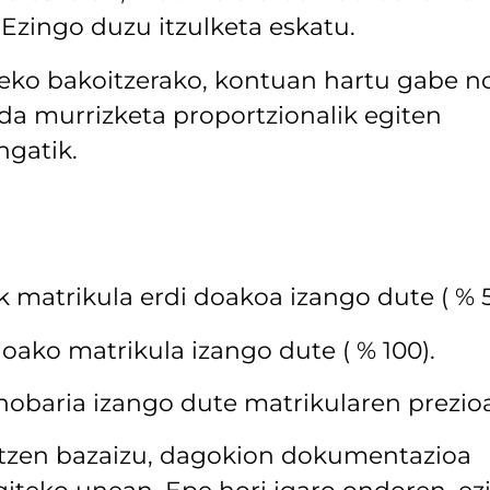
 Ezingo duzu itzulketa eskatu.
leko bakoitzerako, kontuan hartu gabe n
da murrizketa proportzionalik egiten
ngatik.
k matrikula erdi doakoa izango dute ( % 5
doako matrikula izango dute ( % 100).
hobaria izango dute matrikularen prezio
tzen bazaizu, dagokion dokumentazioa