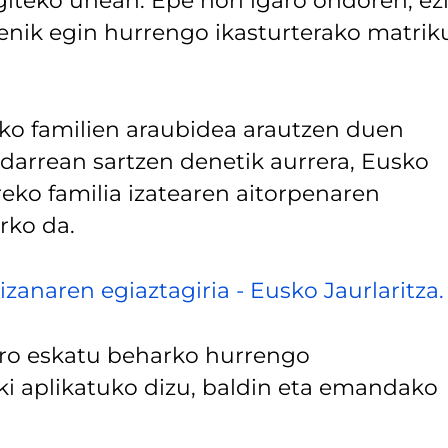
iteko unean. Epe hori igaro ondoren, ez
nik egin hurrengo ikasturterako matrik
eko familien araubidea arautzen duen
darrean sartzen denetik aurrera, Eusko
reko familia izatearen aitorpenaren
rko da.
izanaren egiaztagiria - Eusko Jaurlaritza.
iro eskatu beharko hurrengo
ki aplikatuko dizu, baldin eta emandako