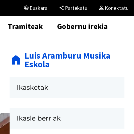
Euskara
Partekatu
Konektatu
Tramiteak
Gobernu irekia
Luis Aramburu Musika
Eskola
Ikasketak
Ikasle berriak