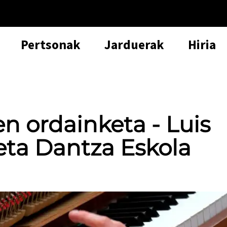
Pertsonak
Jarduerak
Hiria
n ordainketa - Luis
ta Dantza Eskola