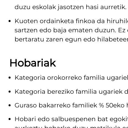
duzu eskolak jasotzen hasi aurretik.
Kuoten ordainketa finkoa da hiruhi
sartzen edo baja ematen duzun. Ez 
bertaratu zaren egun edo hilabetee
Hobariak
Kategoria orokorreko familia ugarie
Kategoria bereziko familia ugariek 
Guraso bakarreko familiek % 50eko 
Hobari edo salbuespenen bat egoki