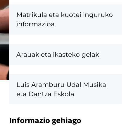
Matrikula eta kuotei inguruko
informazioa
Arauak eta ikasteko gelak
Luis Aramburu Udal Musika
eta Dantza Eskola
Informazio gehiago