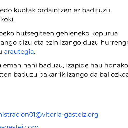
 edo kuotak ordaintzen ez badituzu,
koki.
 gabeko hutsegiteen gehieneko kopurua
mango dizu eta ezin izango duzu hurreng
tu
arautegia
.
 eman nahi baduzu, izapide hau honak
zten baduzu bakarrik izango da baliozkoa
stracion01@vitoria-gasteiz.org
a-gasteiz.org