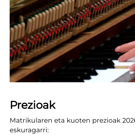
Prezioak
Matrikularen eta kuoten prezioak 20
eskuragarri: