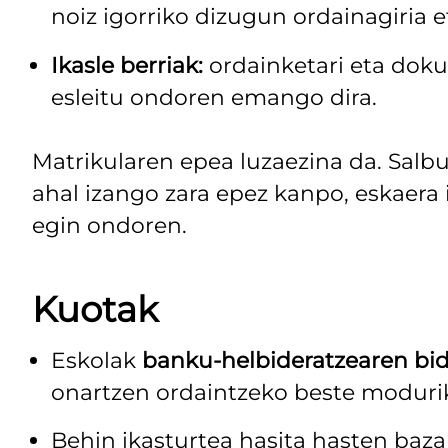
noiz igorriko dizugun ordainagiria e
Ikasle berriak:
ordainketari eta doku
esleitu ondoren emango dira.
Matrikularen epea luzaezina da. Salb
ahal izango zara epez kanpo, eskaera i
egin ondoren.
Kuotak
Eskolak
banku-helbideratzearen bi
onartzen ordaintzeko beste moduri
Behin ikasturtea hasita hasten baz