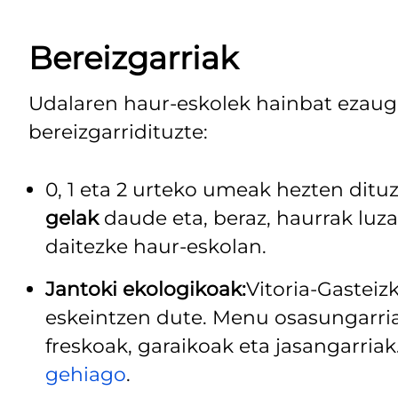
Bereizgarriak
Udalaren haur-eskolek hainbat ezaug
bereizgarridituzte:
0, 1 eta 2 urteko umeak hezten ditu
gelak
daude eta, beraz, haurrak lu
daitezke haur-eskolan.
Jantoki ekologikoak:
Vitoria-Gasteiz
eskeintzen dute. Menu osasungarria
freskoak, garaikoak eta jasangarriak
gehiago
.