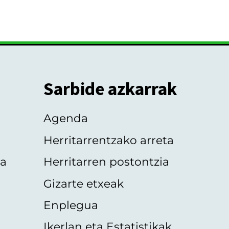
Sarbide azkarrak
Agenda
Herritarrentzako arreta
oa
Herritarren postontzia
Gizarte etxeak
Enplegua
Ikerlan eta Estatistikak