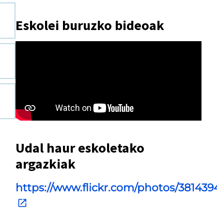
Eskolei buruzko bideoak
Udal haur eskoletako
argazkiak
https://www.flickr.com/photos/3814