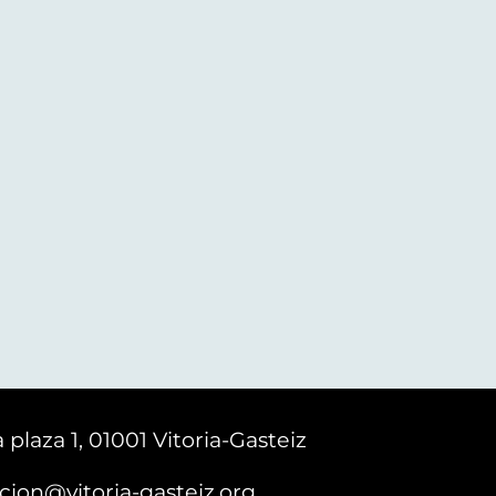
 plaza 1, 01001 Vitoria-Gasteiz
cion@vitoria-gasteiz.org