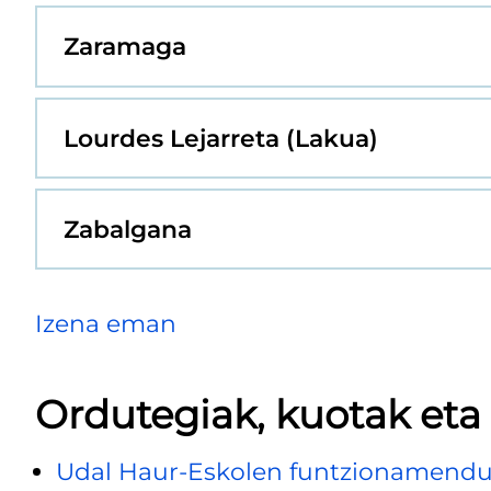
Zaramaga
Lourdes Lejarreta (Lakua)
Zabalgana
Izena eman
Ordutegiak, kuotak eta
Udal Haur-Eskolen funtzionamendua