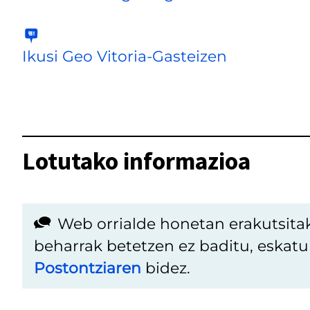
Ikusi Geo Vitoria-Gasteizen
Lotutako informazioa
Web orrialde honetan erakutsita
beharrak betetzen ez baditu, eskat
Postontziaren
bidez.