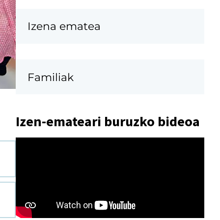
Izena ematea
Familiak
Izen-emateari buruzko bideoa