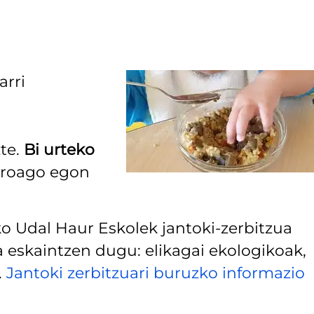
arri
zte.
Bi urteko
zaroago egon
ko Udal Haur Eskolek jantoki-zerbitzua
 eskaintzen dugu: elikagai ekologikoak,
.
Jantoki zerbitzuari buruzko informazio