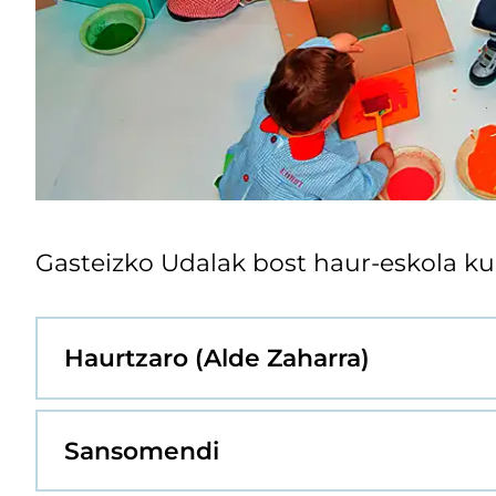
Gasteizko Udalak bost haur-eskola ku
Haurtzaro (Alde Zaharra)
Sansomendi