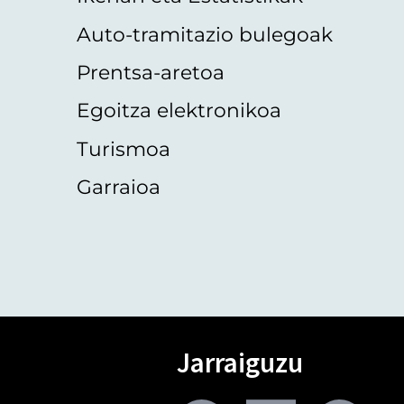
Auto-tramitazio bulegoak
Prentsa-aretoa
Egoitza elektronikoa
Turismoa
Garraioa
Jarraiguzu