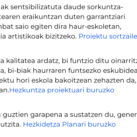
ak sentsibilizatuta daude sorkuntza-
atearen eraikuntzan duten garrantziari
nbat saio egiten dira haur-eskoletan,
a artistikoak bizitzeko.
Proiektu sortzaile
 kalitatea ardatz, bi funtzio ditu oinarrit
koa, bi-biak haurraren funtsezko eskubidea
ektu hori eskola bakoitzean zehazten da,
an.
Hezkuntza proiektuari buruzko
 guztien garapena a sustatzen du, gener
utzita.
Hezkidetza Planari buruzko