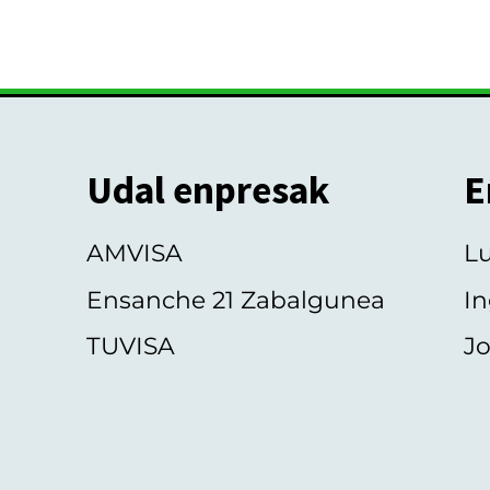
Udal enpresak
E
AMVISA
L
Ensanche 21 Zabalgunea
In
TUVISA
Jo