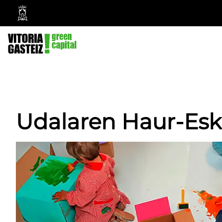
Vitoria-
Gasteizko
Udala
Udalaren Haur-Esk