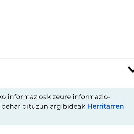
ko informazioak zeure informazio-
u behar dituzun argibideak
Herritarren