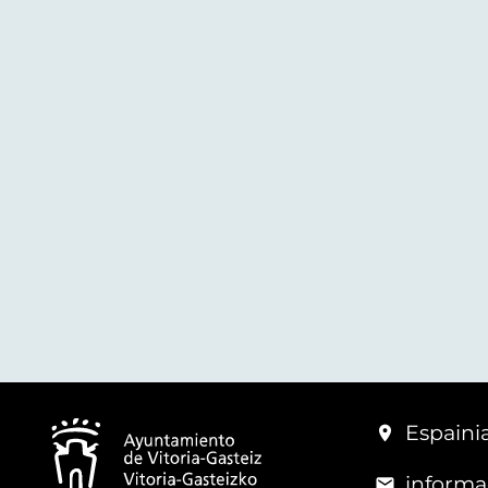
Espainia
informa