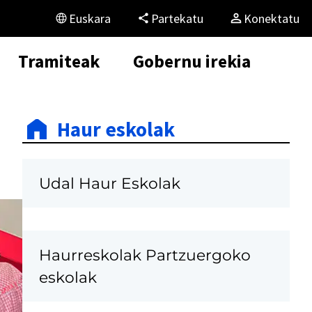
Euskara
Partekatu
Konektatu
Tramiteak
Gobernu irekia
Haur eskolak
Udal Haur Eskolak
Haurreskolak Partzuergoko
eskolak