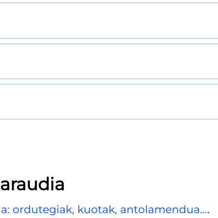
 araudia
: ordutegiak, kuotak, antolamendua...
.