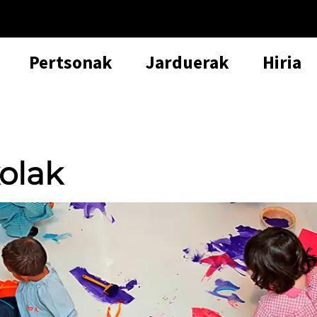
Pertsonak
Jarduerak
Hiria
olak