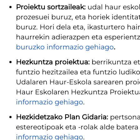
Proiektu sortzaileak:
udal haur eskol
prozesuei buruz, eta horiek identit
buruz. Hori dela eta, ikasturtero hai
haurrekin adierazpen eta esperientzi
buruzko informazio gehiago
.
Hezkuntza proiektua:
berrikuntza eta
funtzio hezitzailea eta funtzio ludi
Udalaren Haur-Eskola sarearen proi
Haur Eskolaren Hezkuntza Proiektu
informazio gehiago
.
Hezkidetzako Plan Gidaria:
pertsona
estereotipoak eta -rolak alde batera 
informazio gehiago
.