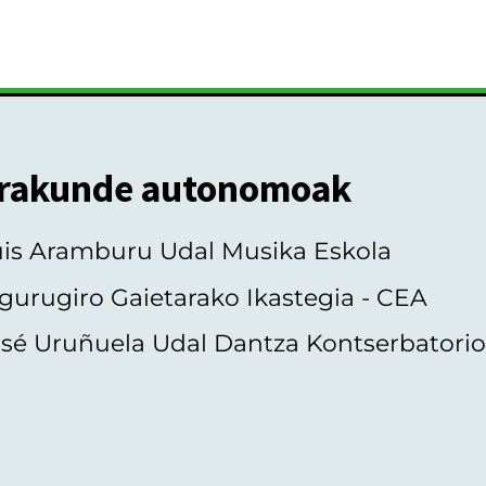
rakunde autonomoak
uis Aramburu Udal Musika Eskola
gurugiro Gaietarako Ikastegia - CEA
sé Uruñuela Udal Dantza Kontserbatori