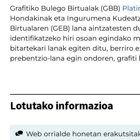
Grafitiko Bulego Birtualak (GBB)
Plati
Hondakinak eta Ingurumena Kudeatze
Birtualaren (GEB) lana aintzatesten d
identifikatzeko hiri osoan egindako m
bitartekari lanak egiten ditu, berrir
prebentzio-lana egin ondoren, grafiti 
Lotutako informazioa
Web orrialde honetan erakutsita