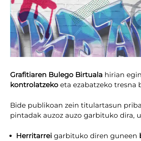
Grafitiaren Bulego Birtuala
hirian eg
kontrolatzeko
eta ezabatzeko tresna 
Bide publikoan zein titulartasun pri
pintadak auzoz auzo garbituko dira, ur
Herritarrei
garbituko diren guneen