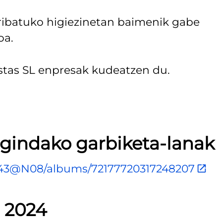
pribatuko higiezinetan baimenik gabe
oa.
istas SL enpresak kudeatzen du.
gindako garbiketa-lanak
3943@N08/albums/72177720317248207
a 2024