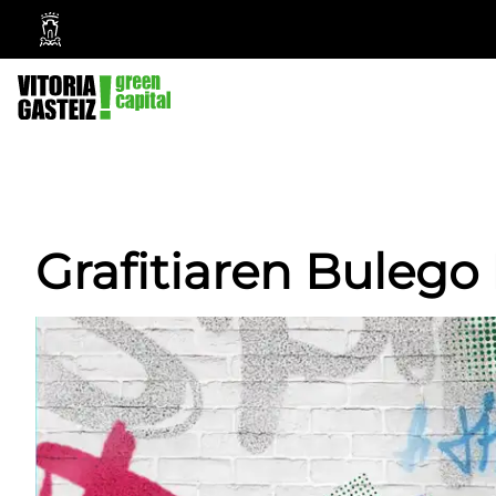
Vitoria-
Gasteizko
Udala
Grafitiaren Bulego