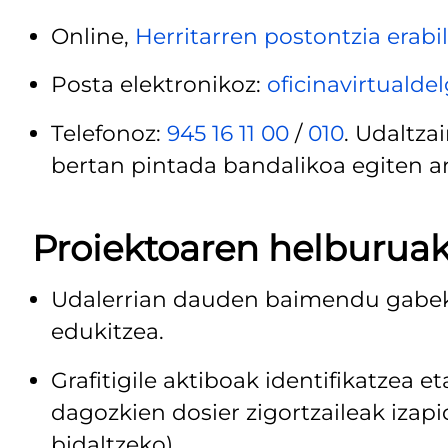
Online,
Herritarren postontzia erabil
Posta elektronikoz:
oficinavirtualdel
Telefonoz:
945 16 11 00
/
010
. Udaltz
bertan pintada bandalikoa egiten ari 
Proiektoaren helburua
Udalerrian dauden baimendu gabeko
edukitzea.
Grafitigile aktiboak identifikatzea 
dagozkien dosier zigortzaileak izapi
bidaltzeko).