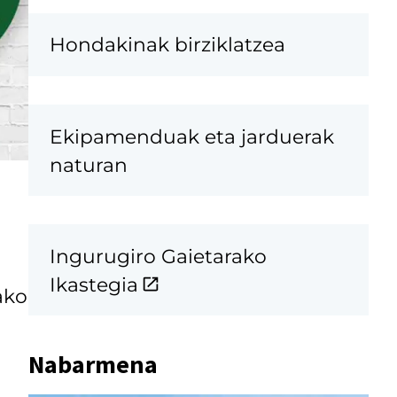
Hondakinak birziklatzea
Ekipamenduak eta jarduerak
naturan
Ingurugiro Gaietarako
Ikastegia
ako
Nabarmena