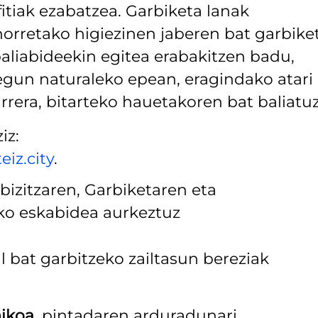
tiak ezabatzea. Garbiketa lanak
horretako higiezinen jaberen bat garbike
aliabideekin egitea erabakitzen badu,
 egun naturaleko epean, eragindako atari
urrera, bitarteko hauetakoren bat baliatuz
iz:
eiz.city
.
ebizitzaren, Garbiketaren eta
ko eskabidea aurkeztuz
l bat garbitzeko zailtasun bereziak
ikoa,
pintadaren arduradunari