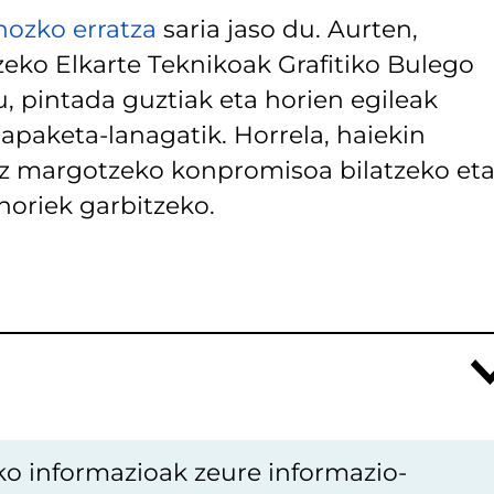
nozko erratza
saria jaso du. Aurten,
ko Elkarte Teknikoak Grafitiko Bulego
u, pintada guztiak eta horien egileak
apaketa-lanagatik. Horrela, haiekin
o ez margotzeko konpromisoa bilatzeko eta
horiek garbitzeko.
ko informazioak zeure informazio-