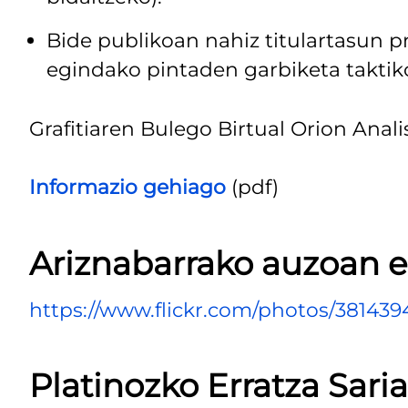
Bide publikoan nahiz titulartasun 
egindako pintaden garbiketa taktik
Grafitiaren Bulego Birtual Orion Anal
Informazio gehiago
(pdf)
Ariznabarrako auzoan e
https://www.flickr.com/photos/3814
Platinozko Erratza Sari