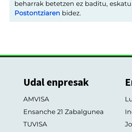
beharrak betetzen ez baditu, eskat
Postontziaren
bidez.
Udal enpresak
E
AMVISA
L
Ensanche 21 Zabalgunea
In
TUVISA
Jo