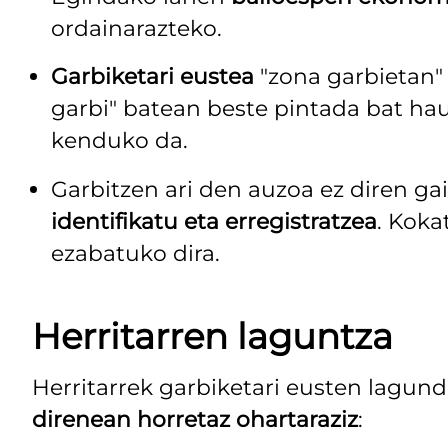
ordainarazteko.
Garbiketari eustea
"zona garbietan"
garbi" batean beste pintada bat hau
kenduko da.
Garbitzen ari den auzoa ez diren g
identifikatu eta erregistratzea
. Kok
ezabatuko dira.
Herritarren laguntza
Herritarrek garbiketari eusten lagun
direnean horretaz ohartaraziz
: