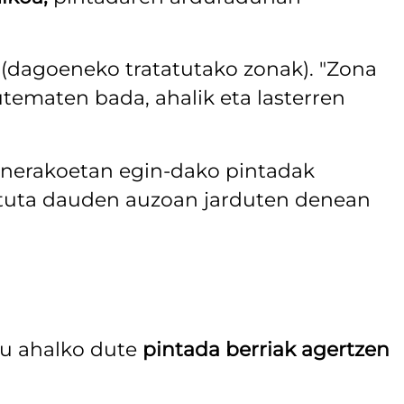
 (dagoeneko tratatutako zonak). "Zona
tematen bada, ahalik eta lasterren
ainerakoetan egin-dako pintadak
atuta dauden auzoan jarduten denean
du ahalko dute
pintada berriak agertzen