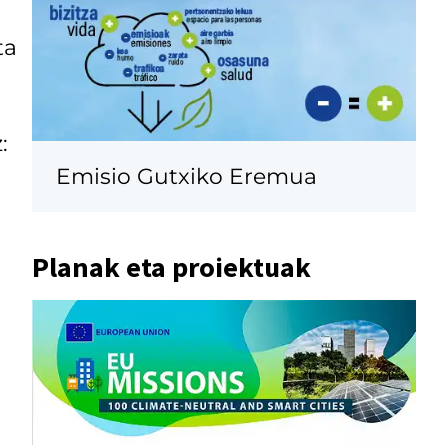
ta
:
Emisio Gutxiko Eremua
Planak eta proiektuak