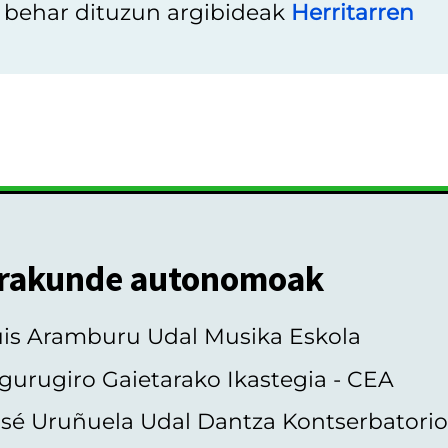
u behar dituzun argibideak
Herritarren
rakunde autonomoak
uis Aramburu Udal Musika Eskola
gurugiro Gaietarako Ikastegia - CEA
sé Uruñuela Udal Dantza Kontserbatori