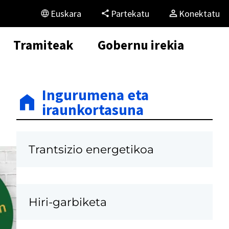
Euskara
Partekatu
Konektatu
Tramiteak
Gobernu irekia
Ingurumena eta
iraunkortasuna
Trantsizio energetikoa
Hiri-garbiketa