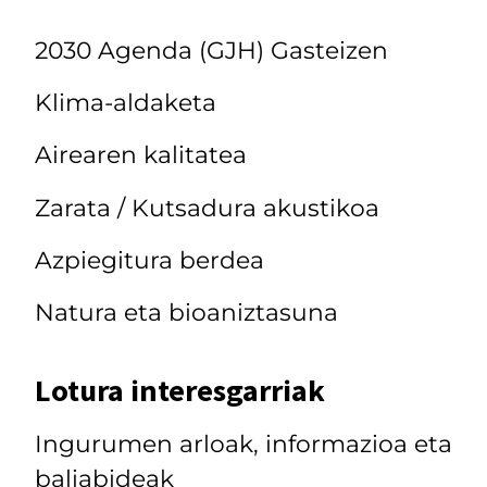
2030 Agenda (GJH) Gasteizen
Klima-aldaketa
Airearen kalitatea
Zarata / Kutsadura akustikoa
Azpiegitura berdea
Natura eta bioaniztasuna
Lotura interesgarriak
Ingurumen arloak, informazioa eta
baliabideak