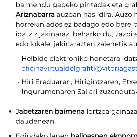
baimendu gabeko pintadak eta grafi
Ariznabarra
auzoan hasi dira. Auzo 
horrekin ados ez badago edo bere b
idatziz jakinarazi beharko du, zazpi
edo lokalei jakinarazten zaienetik a
Helbide elektroniko honetara idatz
oficinavirtualdelgrafiti@vitoriagast
Hiri Ereduaren, Hirigintzaren, Etx
Ingurumenaren Sailari zuzenduta
Jabetzaren baimena
lortzea gainaza
daudenean.
Egindako lanen
balioespen ekonom