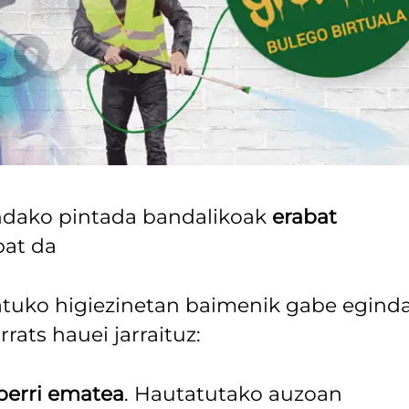
indako pintada bandalikoak
erabat
bat da
batuko higiezinetan baimenik gabe egind
rats hauei jarraituz:
berri ematea
. Hautatutako auzoan