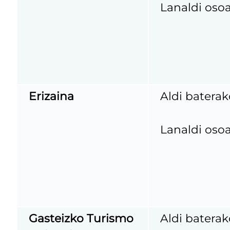
Lanaldi osoa
Erizaina
Aldi baterak
Lanaldi osoa
Gasteizko Turismo
Aldi baterak