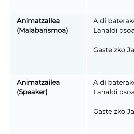
Animatzailea
Aldi baterak
(Malabarismoa)
Lanaldi osoa
Gasteizko Ja
Animatzailea
Aldi baterak
(Speaker)
Lanaldi osoa
Gasteizko Ja