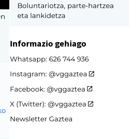
Boluntariotza, parte-hartzea
eta lankidetza
en
Informazio gehiago
Whatsapp: 626 744 936
Instagram: @vggaztea
Facebook: @vggaztea
X (Twitter): @vggaztea
ko
Newsletter Gaztea