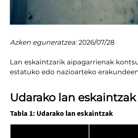
Azken eguneratzea:
2026/07/28
Lan eskaintzarik aipagarrienak kontsu
estatuko edo nazioarteko erakundeen 
Udarako lan eskaintzak
Tabla 1: Udarako lan eskaintzak