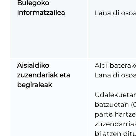
Bulegoko
informatzailea
Lanaldi osoa
Aisialdiko
Aldi baterak
zuzendariak eta
Lanaldi osoa
begiraleak
Udalekuetan 
batzuetan (G
parte hartze
zuzendarria
bilatzen dit