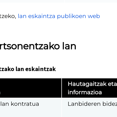
tzeko,
lan eskaintza publikoen web
rtsonentzako lan
tzako lan eskaintzak
Hautagaitzak eta
a
informazioa
 lan kontratua
Lanbideren bide