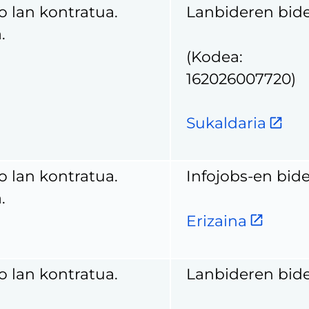
o lan kontratua.
Lanbideren bid
.
(Kodea:
162026007720)
Sukaldaria
o lan kontratua.
Infojobs-en bid
.
Erizaina
o lan kontratua.
Lanbideren bid