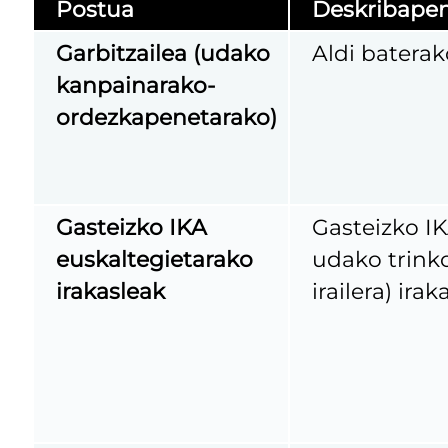
Postua
Deskribape
Garbitzailea (udako
Aldi baterak
kanpainarako-
ordezkapenetarako)
Gasteizko IKA
Gasteizko IK
euskaltegietarako
udako trinko
irakasleak
irailera) irak