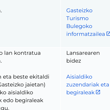
.
Gasteizko
Turismo
Bulegoko
informatzailea
o lan kontratua
Lansarearen
.
bidez
eta beste ekitaldi
Aisialdiko
asteizko jaietan)
zuzendariak eta
ko aisialdiko
begiraleak
k edo begiraleak
ugu.