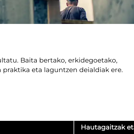
ltatu. Baita bertako, erkidegoetako,
praktika eta laguntzen deialdiak ere.
Hautagaitzak et