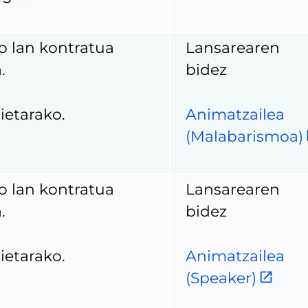
o lan kontratua
Lansarearen
.
bidez
ietarako.
Animatzailea
(Malabarismoa)
o lan kontratua
Lansarearen
.
bidez
ietarako.
Animatzailea
(Speaker)