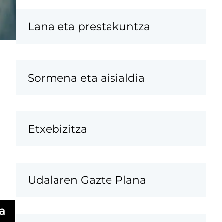
Lana eta prestakuntza
Sormena eta aisialdia
Etxebizitza
Udalaren Gazte Plana
a