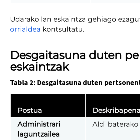
Udarako lan eskaintza gehiago ezagu
orrialdea
kontsultatu.
Desgaitasuna duten pe
eskaintzak
Tabla 2: Desgaitasuna duten pertsonen
Postua
Deskribapen
Administrari
Aldi baterako
laguntzailea