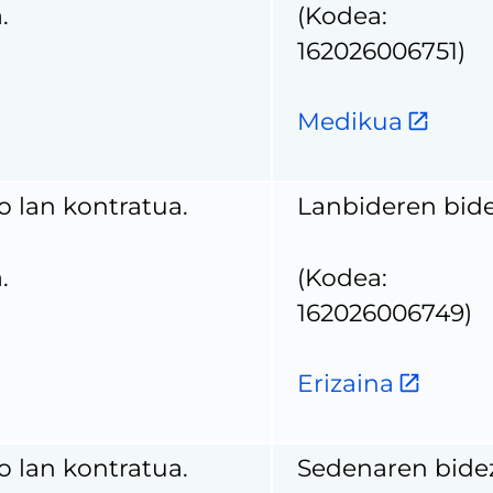
.
(Kodea:
162026006751)
Medikua
o lan kontratua.
Lanbideren bid
.
(Kodea:
162026006749)
Erizaina
o lan kontratua.
Sedenaren bide