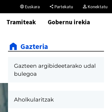
Euskara
Partekatu
Konektatu
Tramiteak
Gobernu irekia
Gazteria
Gazteen argibideetarako udal
bulegoa
Aholkularitzak