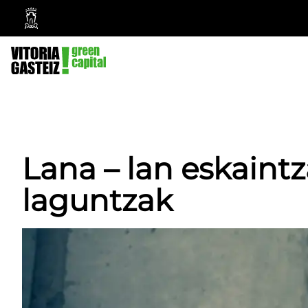
Vitoria-
Gasteizko
Udala
Lana – lan eskaintz
laguntzak