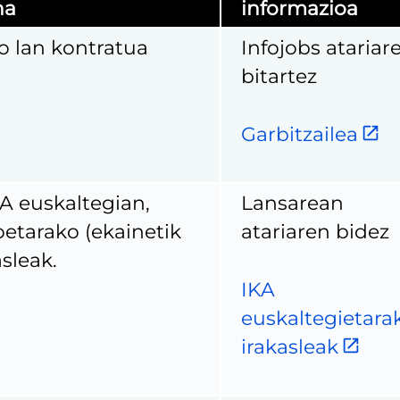
na
informazioa
o lan kontratua
Infojobs atariar
bitartez
Garbitzailea
A euskaltegian,
Lansarean
etarako (ekainetik
atariaren bidez
asleak.
IKA
euskaltegietara
irakasleak