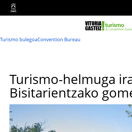
Vitoria-
Gasteizko
Udala
Turismo bulegoa
Convention Bureau
Turismo-helmuga ira
Bisitarientzako go