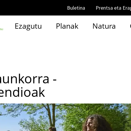
Buletina
Prentsa eta Era
Ezagutu
Planak
Natura
unkorra -
mendioak