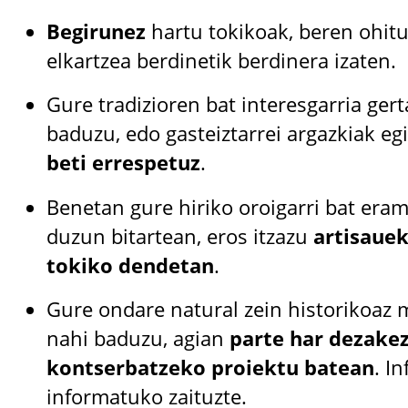
Begirunez
hartu tokikoak, beren ohitu
elkartzea berdinetik berdinera izaten.
Gure tradizioren bat interesgarria gert
baduzu, edo gasteiztarrei argazkiak eg
beti errespetuz
.
Benetan gure hiriko oroigarri bat era
duzun bitartean, eros itzazu
artisauek
tokiko dendetan
.
Gure ondare natural zein historikoaz 
nahi baduzu, agian
parte har dezake
kontserbatzeko proiektu batean
. I
informatuko zaituzte.