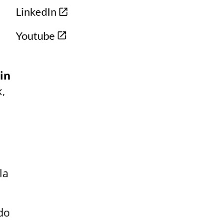
LinkedIn
Youtube
in
,
la
edo