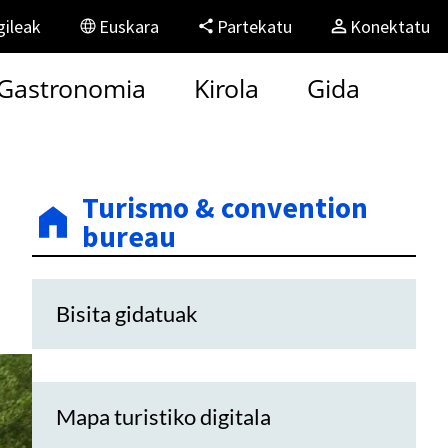
gileak
Euskara
Partekatu
Konektatu
Gastronomia
Kirola
Gida
Turismo & convention
bureau
Bisita gidatuak
Mapa turistiko digitala