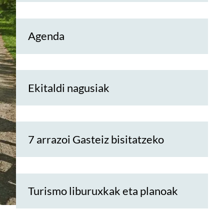
Agenda
Ekitaldi nagusiak
7 arrazoi Gasteiz bisitatzeko
Turismo liburuxkak eta planoak