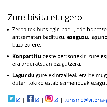
Zure bisita eta gero
Zerbaitek huts egin badu, edo hobetz
antzematen badituzu,
esaguzu
, lagun
bazaizu ere.
Konpartitu
beste pertsonekin zure esp
era arduratsuan ezagutzera.
Lagundu
gure ekintzaileak eta helmu
duten tokiko establezimenduak ezagut
|
|
|
turismo@vitoria-g