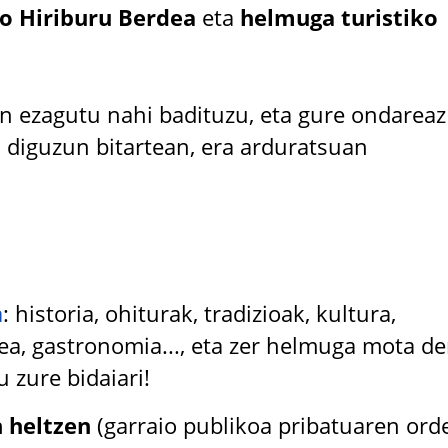
o Hiriburu Berdea
eta
helmuga turistiko
an ezagutu nahi badituzu, eta gure ondareaz
 diguzun bitartean, era arduratsuan
a
: historia, ohiturak, tradizioak, kultura,
ea, gastronomia..., eta zer helmuga mota de
 zure bidaiari!
 heltzen
(garraio publikoa pribatuaren orde