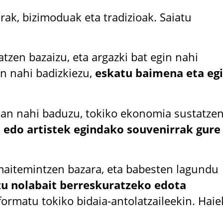
rak, bizimoduak eta tradizioak. Saiatu
atzen bazaizu, eta argazki bat egin nahi
in nahi badizkiezu,
eskatu baimena eta eg
man nahi baduzu, tokiko ekonomia sustatze
 edo artistek egindako souvenirrak gure
maitemintzen bazara, eta babesten lagundu
zu nolabait berreskuratzeko edota
nformatu tokiko bidaia-antolatzaileekin. Haie