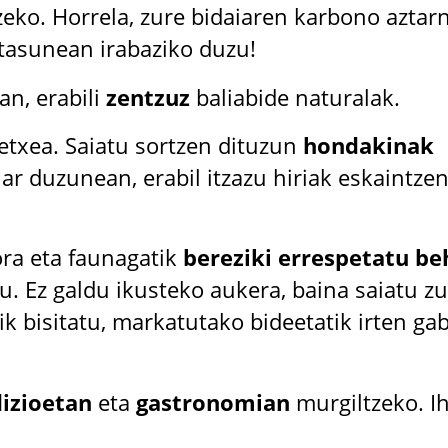
zeko. Horrela, zure bidaiaren karbono aztar
itasunean irabaziko duzu!
an, erabili
zentzuz
baliabide naturalak.
etxea. Saiatu sortzen dituzun
hondakinak
ar duzunean, erabil itzazu hiriak eskaintze
ora eta faunagatik
bereziki errespetatu be
u. Ez galdu ikusteko aukera, baina saiatu z
ik bisitatu, markatutako bideetatik irten gab
dizioetan
eta
gastronomian
murgiltzeko. I