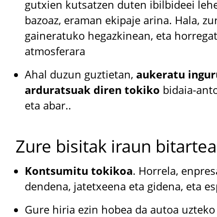
gutxien kutsatzen duten ibilbideei le
bazoaz, eraman ekipaje arina. Hala, zu
gaineratuko hegazkinean, eta horrega
atmosferara
Ahal duzun guztietan,
aukeratu ingur
arduratsuak diren tokiko
bidaia-anto
eta abar..
Zure bisitak iraun bitarte
Kontsumitu tokikoa
. Horrela, enpre
dendena, jatetxeena eta gidena, eta es
Gure hiria ezin hobea da autoa uzteko