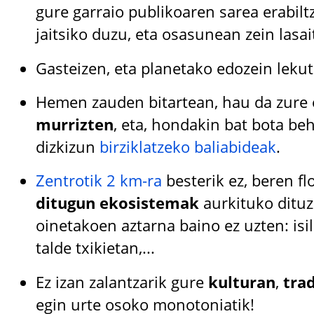
gure garraio publikoaren sarea erabilt
jaitsiko duzu, eta osasunean zein lasa
Gasteizen, eta planetako edozein lekut
Hemen zauden bitartean, hau da zure 
murrizten
, eta, hondakin bat bota beh
dizkizun
birziklatzeko baliabideak
.
Zentrotik 2 km-ra
besterik ez, beren fl
ditugun ekosistemak
aurkituko dituz
oinetakoen aztarna baino ez uzten: isil
talde txikietan,...
Ez izan zalantzarik gure
kulturan
,
tra
egin urte osoko monotoniatik!