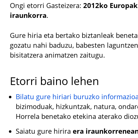
Ongi etorri Gasteizera:
2012ko Europak
iraunkorra
.
Gure hiria eta bertako biztanleak benet
gozatu nahi baduzu, babesten laguntzen
bisitatzera animatzen zaitugu.
Etorri baino lehen
Bilatu gure hiriari buruzko informazio
bizimoduak, hizkuntzak, natura, ondar
Horrela benetako etekina aterako diozu
Saiatu gure hirira
era iraunkorrenean