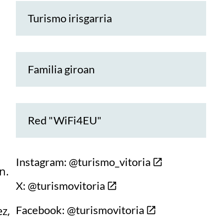
Turismo irisgarria
Familia giroan
Red "WiFi4EU"
Instagram: @turismo_vitoria
n.
X: @turismovitoria
Facebook: @turismovitoria
z,