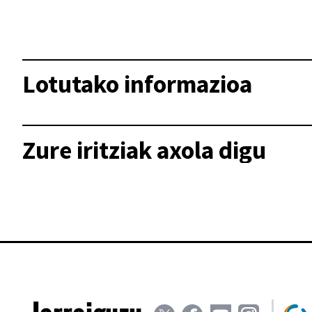
Lotutako informazioa
Zure iritziak axola digu