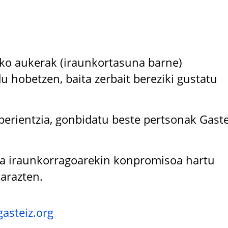
eko aukerak (iraunkortasuna barne)
du hobetzen, baita zerbait bereziki gustatu
erientzia, gonbidatu beste pertsonak Gaste
ga iraunkorragoarekin konpromisoa hartu
arazten.
asteiz.org