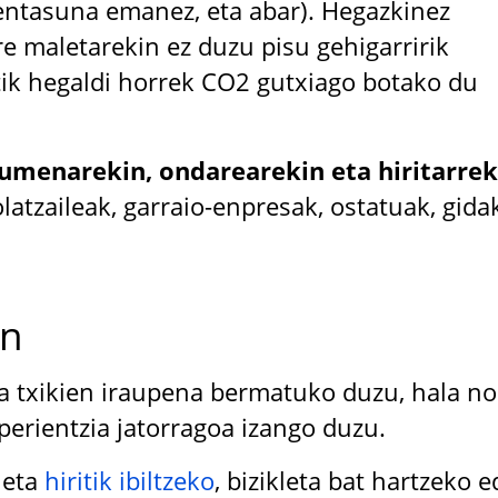
hentasuna emanez, eta abar). Hegazkinez
re maletarekin ez duzu pisu gehigarririk
tik hegaldi horrek CO2 gutxiago botako du
umenarekin, ondarearekin eta hiritarrek
latzaileak, garraio-enpresak, ostatuak, gidak
an
sa txikien iraupena bermatuko duzu, hala no
perientzia jatorragoa izango duzu.
 eta
hiritik ibiltzeko
, bizikleta bat hartzeko 