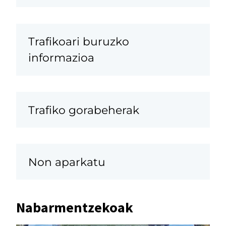
Trafikoari buruzko
informazioa
Trafiko gorabeherak
Non aparkatu
Nabarmentzekoak