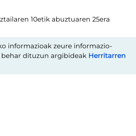
ztailaren 10etik abuztuaren 25era
ko informazioak zeure informazio-
u behar dituzun argibideak
Herritarren