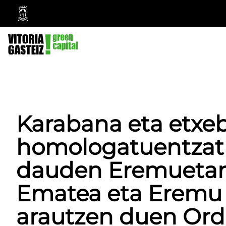
Vitoria-
Gasteizko
Udala
Karabana eta etxebi
homologatuentzat 
dauden Eremuetan
Ematea eta Eremu h
arautzen duen Or