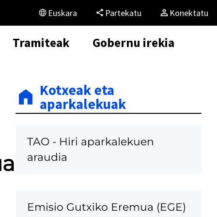
Euskara
Partekatu
Konektatu
Tramiteak
Gobernu irekia
Kotxeak eta
aparkalekuak
TAO - Hiri aparkalekuen
araudia
ua
Emisio Gutxiko Eremua (EGE)