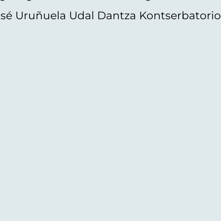
sé Uruñuela Udal Dantza Kontserbatori