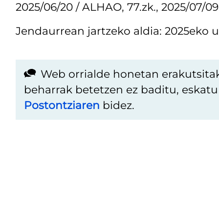
2025/06/20 / ALHAO, 77.zk., 2025/07/09
Jendaurrean jartzeko aldia: 2025eko u
Web orrialde honetan erakutsita
beharrak betetzen ez baditu, eskat
Postontziaren
bidez.