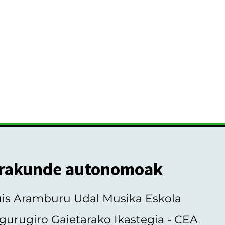
rakunde autonomoak
uis Aramburu Udal Musika Eskola
gurugiro Gaietarako Ikastegia - CEA