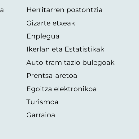
oa
Herritarren postontzia
Gizarte etxeak
Enplegua
Ikerlan eta Estatistikak
Auto-tramitazio bulegoak
Prentsa-aretoa
Egoitza elektronikoa
Turismoa
Garraioa