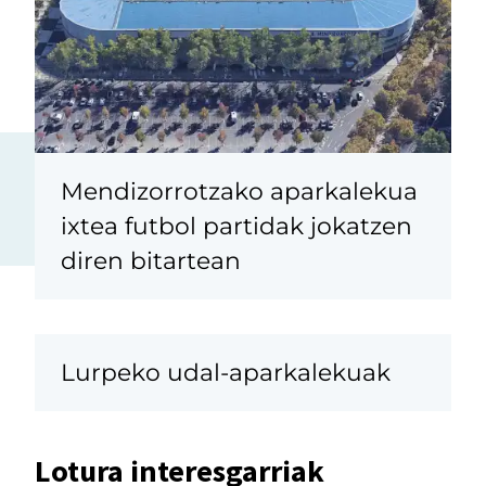
Mendizorrotzako aparkalekua
ixtea futbol partidak jokatzen
diren bitartean
Lurpeko udal-aparkalekuak
Lotura interesgarriak