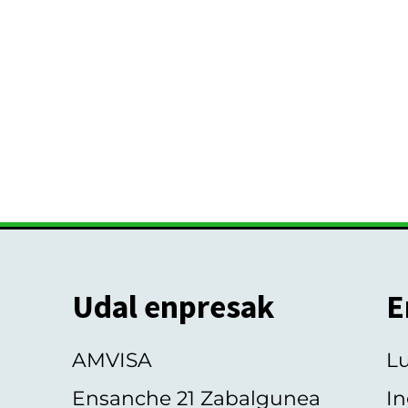
Udal enpresak
E
AMVISA
L
Ensanche 21 Zabalgunea
In