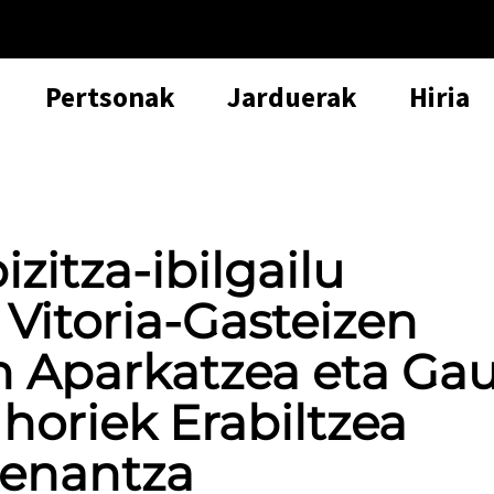
Pertsonak
Jarduerak
Hiria
zitza-ibilgailu
Vitoria-Gasteizen
 Aparkatzea eta Ga
oriek Erabiltzea
denantza