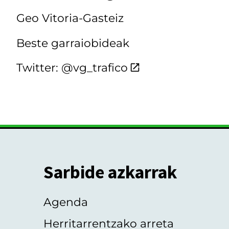
Geo Vitoria-Gasteiz
Beste garraiobideak
Twitter: @vg_trafico
Sarbide azkarrak
Agenda
Herritarrentzako arreta