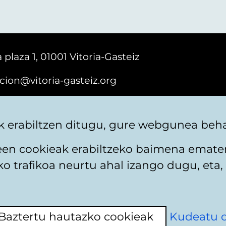
 plaza 1, 01001 Vitoria-Gasteiz
cion@vitoria-gasteiz.org
161616
 erabiltzen ditugu, gure webgunea behar
teen cookieak erabiltzeko baimena emate
 trafikoa neurtu ahal izango dugu, eta, 
itika
Web mapa
Erabilerraztasuna
Harremaneta
Baztertu hautazko cookieak
Kudeatu 