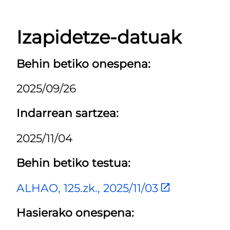
Izapidetze-datuak
Behin betiko onespena:
2025/09/26
Indarrean sartzea:
2025/11/04
Behin betiko testua:
ALHAO, 125.zk., 2025/11/03
Hasierako onespena: