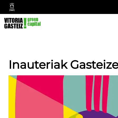
Vitoria-
Gasteizko
Udala
Inauteriak Gasteiz