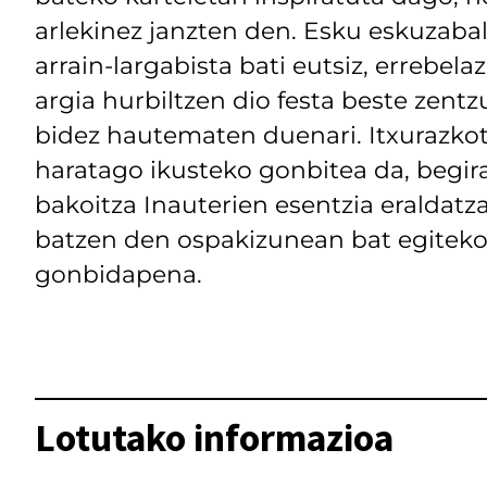
arlekinez janzten den. Esku eskuzabal
arrain-largabista bati eutsiz, errebela
argia hurbiltzen dio festa beste zen
bidez hautematen duenari. Itxurazkot
haratago ikusteko gonbitea da, begir
bakoitza Inauterien esentzia eraldatz
batzen den ospakizunean bat egitek
gonbidapena.
Lotutako informazioa