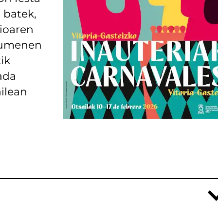
 batek,
zioaren
tzumenen
ik
ada
ailean
o