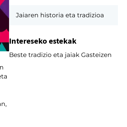
Jaiaren historia eta tradizioa
Intereseko estekak
Beste tradizio eta jaiak Gasteizen
an
ta
an,