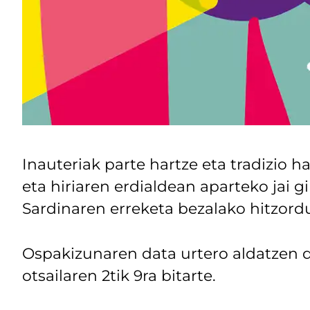
Inauteriak parte hartze eta tradizio h
eta hiriaren erdialdean aparteko jai g
Sardinaren erreketa bezalako hitzord
Ospakizunaren data urtero aldatzen d
otsailaren 2tik 9ra bitarte.