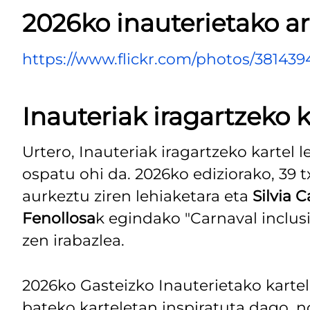
2026ko inauterietako a
https://www.flickr.com/photos/3814
Inauteriak iragartzeko k
Urtero, Inauteriak iragartzeko kartel l
ospatu ohi da. 2026ko ediziorako, 39 
aurkeztu ziren lehiaketara eta
Silvia 
Fenollosa
k egindako "Carnaval inclusi
zen irabazlea.
2026ko Gasteizko Inauterietako kartel
bateko karteletan inspiratuta dago, n