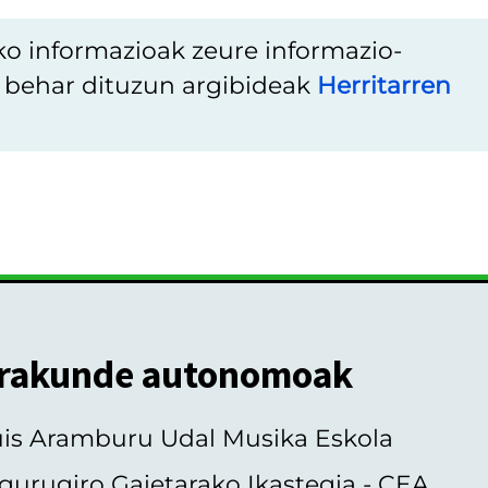
ko informazioak zeure informazio-
u behar dituzun argibideak
Herritarren
rakunde autonomoak
uis Aramburu Udal Musika Eskola
gurugiro Gaietarako Ikastegia - CEA