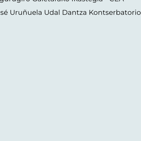
sé Uruñuela Udal Dantza Kontserbatori