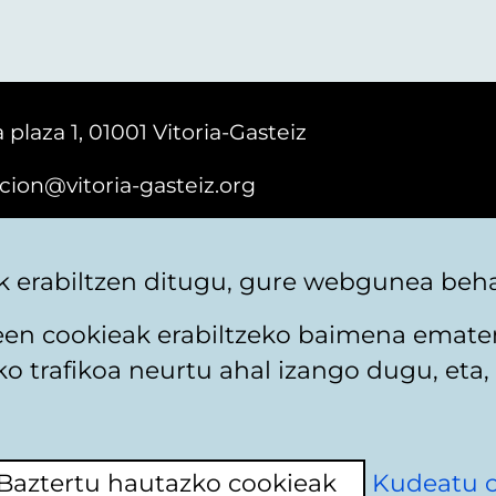
 plaza 1, 01001 Vitoria-Gasteiz
cion@vitoria-gasteiz.org
161616
 erabiltzen ditugu, gure webgunea behar
teen cookieak erabiltzeko baimena emate
 trafikoa neurtu ahal izango dugu, eta, 
itika
Web mapa
Erabilerraztasuna
Harremaneta
Baztertu hautazko cookieak
Kudeatu 