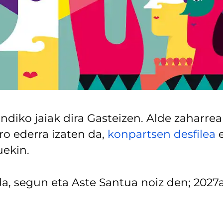
andiko jaiak dira Gasteizen. Alde zaharre
iro ederra izaten da,
konpartsen desfilea
e
uekin.
a, segun eta Aste Santua noiz den; 2027