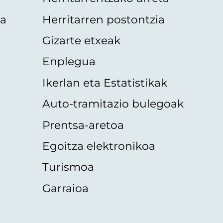
oa
Herritarren postontzia
Gizarte etxeak
Enplegua
Ikerlan eta Estatistikak
Auto-tramitazio bulegoak
Prentsa-aretoa
Egoitza elektronikoa
Turismoa
Garraioa