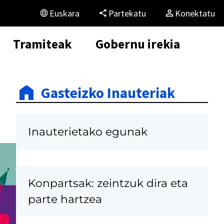
Euskara
Partekatu
Konektatu
Tramiteak
Gobernu irekia
Gasteizko Inauteriak
Inauterietako egunak
Konpartsak: zeintzuk dira eta
parte hartzea