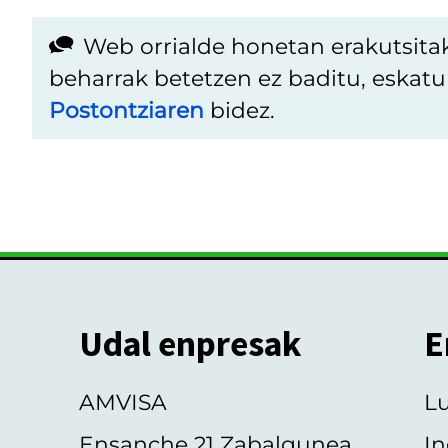
Web orrialde honetan erakutsita
beharrak betetzen ez baditu, eskat
Postontziaren
bidez.
Udal enpresak
E
AMVISA
L
Ensanche 21 Zabalgunea
In