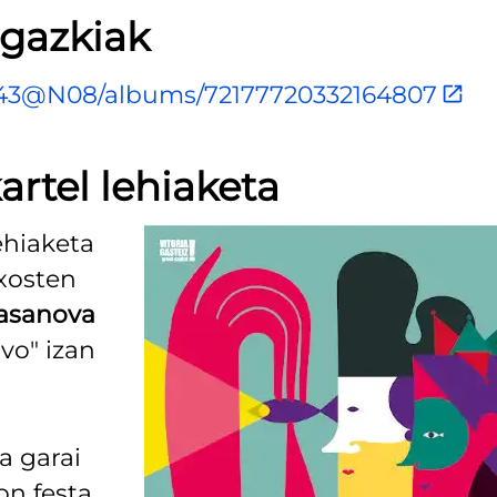
rgazkiak
3943@N08/albums/72177720332164807
artel lehiaketa
ehiaketa
txosten
Casanova
vo" izan
a garai
on festa