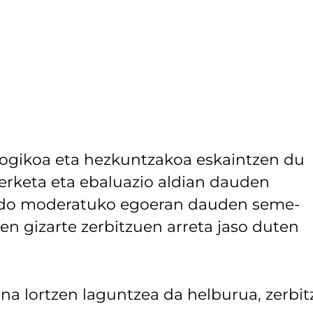
ogikoa eta hezkuntzakoa eskaintzen du
erketa eta ebaluazio aldian dauden
n edo moderatuko egoeran dauden seme-
en gizarte zerbitzuen arreta jaso duten
na lortzen laguntzea da helburua, zerbit