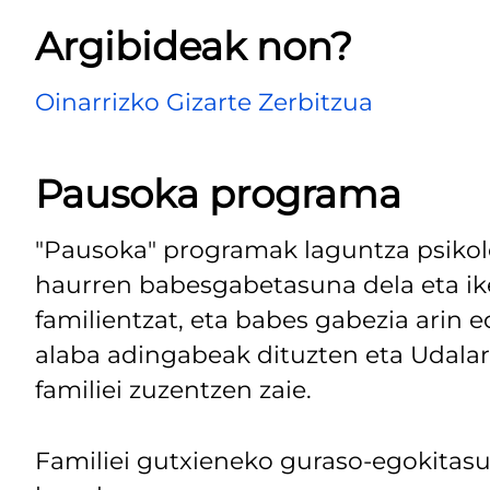
Argibideak non?
Oinarrizko Gizarte Zerbitzua
Pausoka programa
"Pausoka" programak laguntza psikol
haurren babesgabetasuna dela eta ik
familientzat, eta babes gabezia ari
alaba adingabeak dituzten eta Udalar
familiei zuzentzen zaie.
Familiei gutxieneko guraso-egokitasu