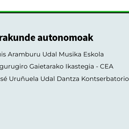
rakunde autonomoak
uis Aramburu Udal Musika Eskola
gurugiro Gaietarako Ikastegia - CEA
sé Uruñuela Udal Dantza Kontserbatori