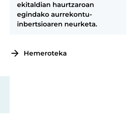
ekitaldian haurtzaroan
egindako aurrekontu-
inbertsioaren neurketa.
Hemeroteka