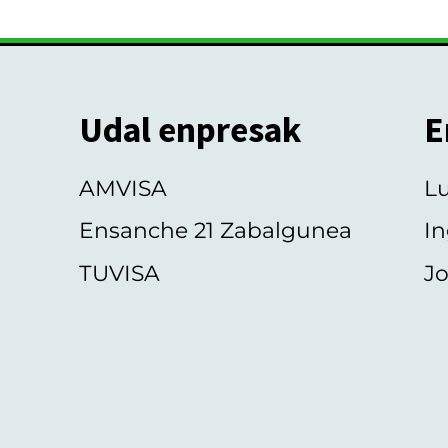
Udal enpresak
E
AMVISA
L
Ensanche 21 Zabalgunea
In
TUVISA
Jo