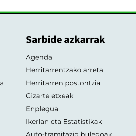
Sarbide azkarrak
Agenda
Herritarrentzako arreta
oa
Herritarren postontzia
Gizarte etxeak
Enplegua
Ikerlan eta Estatistikak
Auto-tramitazio bulegoak