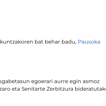
ezkuntzakoren bat behar badu,
Pausoka
sgabetasun egoerari aurre egin asmoz
zaro eta Senitarte Zerbitzura bideratutak