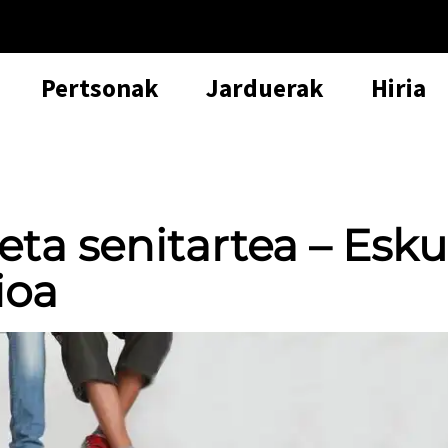
Pertsonak
Jarduerak
Hiria
eta senitartea – Esku
ioa