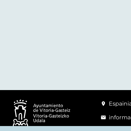
Espainia
informa