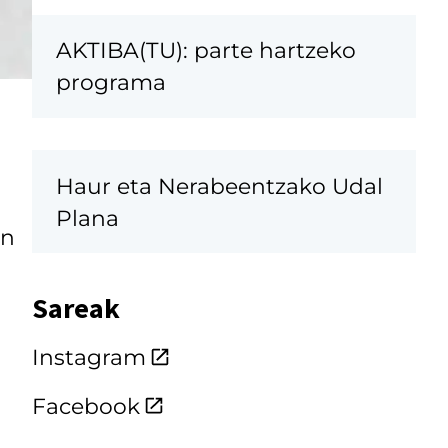
AKTIBA(TU): parte hartzeko
programa
Haur eta Nerabeentzako Udal
Plana
en
Sareak
Instagram
Facebook