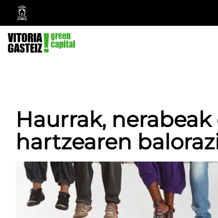
Vitoria-
Gasteizko
Udala
Haurrak, nerabeak 
hartzearen baloraz