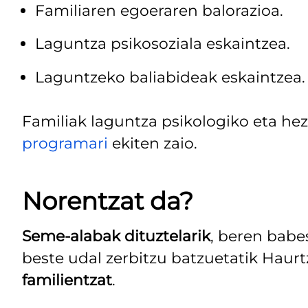
Familiaren egoeraren balorazioa.
Laguntza psikosoziala eskaintzea.
Laguntzeko baliabideak eskaintzea.
Familiak laguntza psikologiko eta h
programari
ekiten zaio.
Norentzat da?
Seme-alabak dituztelarik
, beren babe
beste udal zerbitzu batzuetatik Haurt
familientzat
.