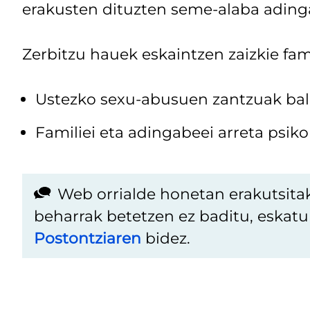
erakusten dituzten seme-alaba adinga
Zerbitzu hauek eskaintzen zaizkie fami
Ustezko sexu-abusuen zantzuak bal
Familiei eta adingabeei arreta psik
Web orrialde honetan erakutsita
beharrak betetzen ez baditu, eskat
Postontziaren
bidez.