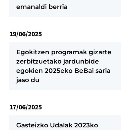
emanaldi berria
19/06/2025
Egokitzen programak gizarte
zerbitzuetako jardunbide
egokien 2025eko BeBai saria
jaso du
17/06/2025
Gasteizko Udalak 2023ko