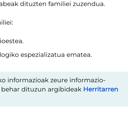
beak dituzten familiei zuzendua.
liei:
ioestea.
ologiko espezializatua ematea.
ko informazioak zeure informazio-
u behar dituzun argibideak
Herritarren