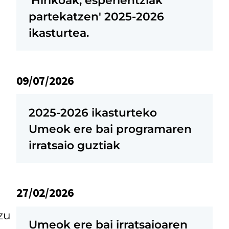
partekatzen' 2025-2026
ikasturtea.
09/07/2026
2025-2026 ikasturteko
Umeok ere bai programaren
irratsaio guztiak
27/02/2026
zu
Umeok ere bai irratsaioaren