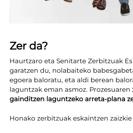
Zer da?
Haurtzaro eta Senitarte Zerbitzuak E
garatzen du, nolabaiteko babesgabet
egoera baloratu, eta aldi berean balo
laguntzak eman asmoz. Prozesuaren
gainditzen laguntzeko arreta-plana z
Honako zerbitzuak eskaintzen zaizkie f