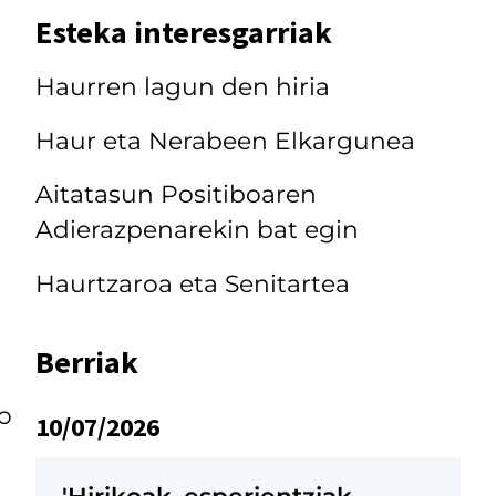
Esteka interesgarriak
Haurren lagun den hiria
Haur eta Nerabeen Elkargunea
Aitatasun Positiboaren
Adierazpenarekin bat egin
Haurtzaroa eta Senitartea
Berriak
o
10/07/2026
'Hirikoak, esperientziak