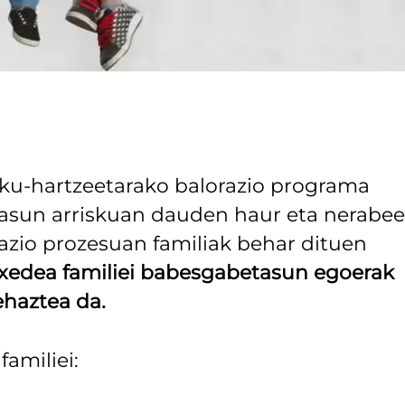
sku-hartzeetarako balorazio programa
asun arriskuan dauden haur eta nerabe
razio prozesuan familiak behar dituen
xedea familiei babesgabetasun egoerak
ehaztea da.
amiliei: