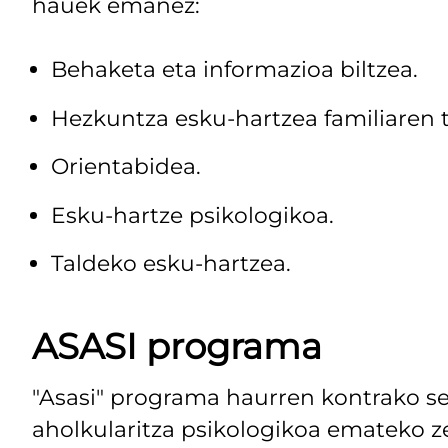
hauek emanez:
Behaketa eta informazioa biltzea.
Hezkuntza esku-hartzea familiaren 
Orientabidea.
Esku-hartze psikologikoa.
Taldeko esku-hartzea.
ASASI programa
"Asasi" programa haurren kontrako s
aholkularitza psikologikoa emateko z