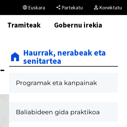
Euskara
Partekatu
Konektatu
Tramiteak
Gobernu irekia
Haurrak, nerabeak eta
senitartea
-
Programak eta kanpainak
Baliabideen gida praktikoa