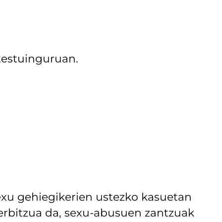
testuinguruan.
exu gehiegikerien ustezko kasuetan
erbitzua da, sexu-abusuen zantzuak