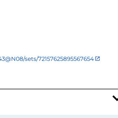
943@N08/sets/72157625895567654