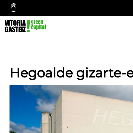
Vitoria-
Gasteizko
Udala
Hegoalde gizarte-