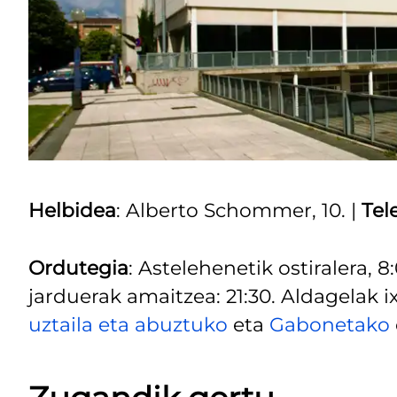
Helbidea
: Alberto Schommer, 10. |
Tel
Ordutegia
: Astelehenetik ostiralera, 8
jarduerak amaitzea: 21:30. Aldagelak ix
uztaila eta abuztuko
eta
Gabonetako