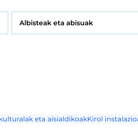
Albisteak eta abisuak
kulturalak eta aisialdikoak
Kirol instalazi