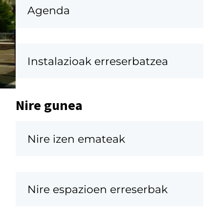
Agenda
Instalazioak erreserbatzea
Nire gunea
Nire izen emateak
u
Nire espazioen erreserbak