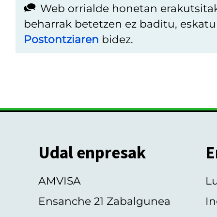
Web orrialde honetan erakutsita
beharrak betetzen ez baditu, eskat
Postontziaren
bidez.
Udal enpresak
E
AMVISA
L
Ensanche 21 Zabalgunea
In