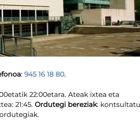
efonoa
:
945 16 18 80
.
:00etatik 22:00etara. Ateak ixtea eta
tea: 21:45.
Ordutegi bereziak
: kontsultat
ordutegiak.