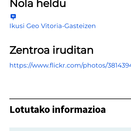
Nola heldu
Ikusi Geo Vitoria-Gasteizen
Zentroa iruditan
https://www.flickr.com/photos/38143
Lotutako informazioa