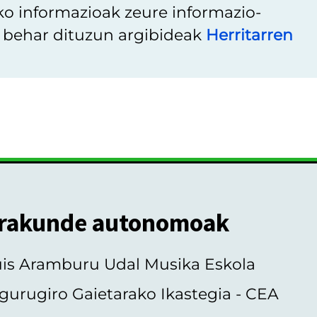
ko informazioak zeure informazio-
u behar dituzun argibideak
Herritarren
rakunde autonomoak
uis Aramburu Udal Musika Eskola
gurugiro Gaietarako Ikastegia - CEA