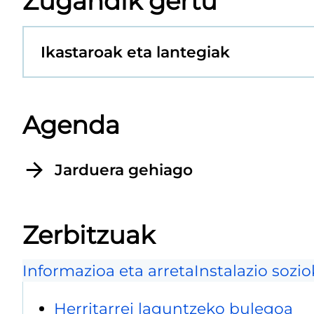
Zugandik gertu
Ikastaroak eta lantegiak
Agenda
Jarduera gehiago
Zerbitzuak
Informazioa eta arreta
Instalazio sozio
Herritarrei laguntzeko bulegoa