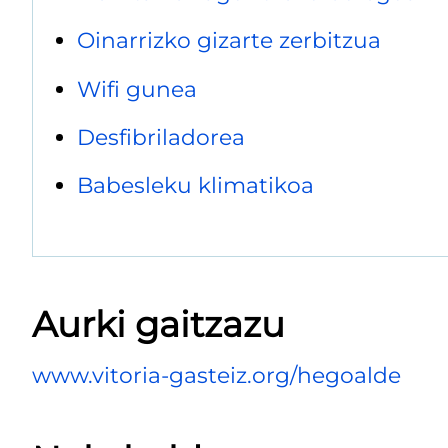
Oinarrizko gizarte zerbitzua
Wifi gunea
Desfibriladorea
Babesleku klimatikoa
Aurki gaitzazu
www.vitoria-gasteiz.org/hegoalde