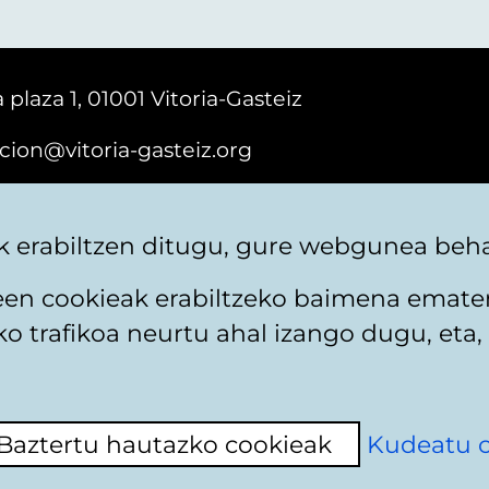
 plaza 1, 01001 Vitoria-Gasteiz
cion@vitoria-gasteiz.org
161616
 erabiltzen ditugu, gure webgunea behar
teen cookieak erabiltzeko baimena emate
 trafikoa neurtu ahal izango dugu, eta, 
itika
Web mapa
Erabilerraztasuna
Harremaneta
Baztertu hautazko cookieak
Kudeatu 