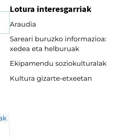
Lotura interesgarriak
Araudia
Sareari buruzko informazioa:
xedea eta helburuak
Ekipamendu soziokulturalak
Kultura gizarte-etxeetan
oak