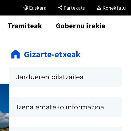
Euskara
Partekatu
Konektatu
Tramiteak
Gobernu irekia
Gizarte-etxeak
Jardueren bilatzailea
Izena emateko informazioa