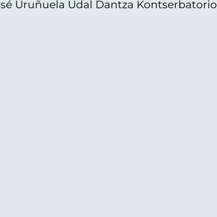
sé Uruñuela Udal Dantza Kontserbatori