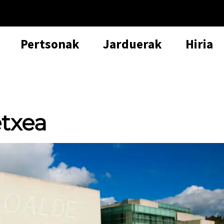
Pertsonak
Jarduerak
Hiria
etxea