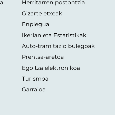
oa
Herritarren postontzia
Gizarte etxeak
Enplegua
Ikerlan eta Estatistikak
Auto-tramitazio bulegoak
Prentsa-aretoa
Egoitza elektronikoa
Turismoa
Garraioa