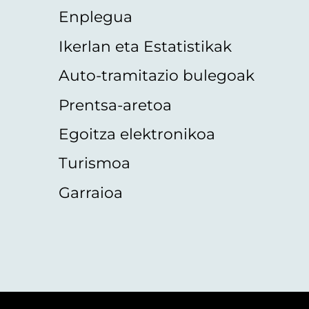
Enplegua
Ikerlan eta Estatistikak
Auto-tramitazio bulegoak
Prentsa-aretoa
Egoitza elektronikoa
Turismoa
Garraioa