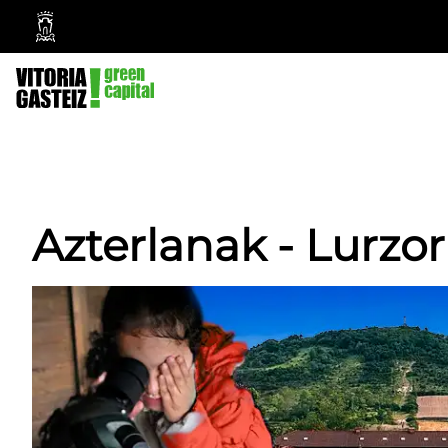
Vitoria-
Gasteizko
Udala
Azterlanak - Lurzo