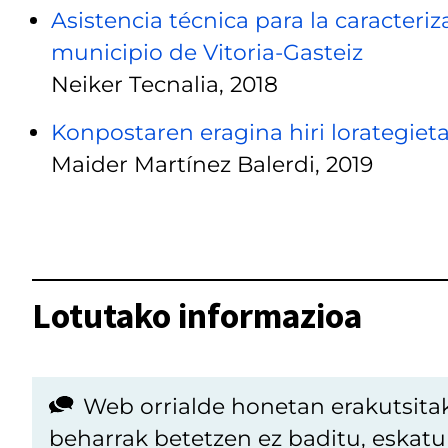
Asistencia técnica para la caracteriz
municipio de Vitoria-Gasteiz
Neiker Tecnalia, 2018
Konpostaren eragina hiri lorategiet
Maider Martínez Balerdi, 2019
Lotutako informazioa
Web orrialde honetan erakutsita
beharrak betetzen ez baditu, eskat