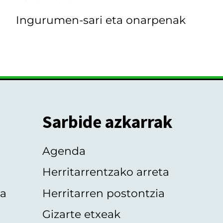
Ingurumen-sari eta onarpenak
Sarbide azkarrak
Agenda
Herritarrentzako arreta
oa
Herritarren postontzia
Gizarte etxeak