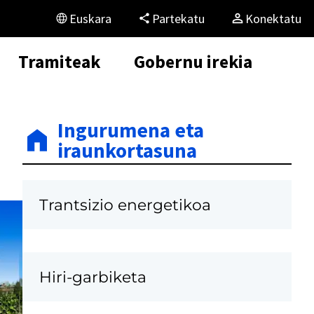
Euskara
Partekatu
Konektatu
Tramiteak
Gobernu irekia
Ingurumena eta
iraunkortasuna
Trantsizio energetikoa
Hiri-garbiketa