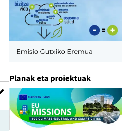
Emisio Gutxiko Eremua
Planak eta proiektuak