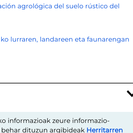
ación agrológica del suelo rústico del
ako lurraren, landareen eta faunarengan
ko informazioak zeure informazio-
u behar dituzun argibideak
Herritarren