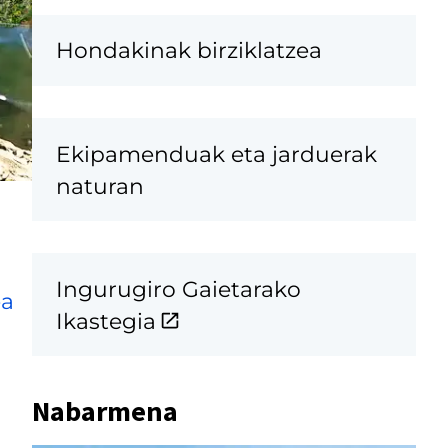
Hondakinak birziklatzea
Ekipamenduak eta jarduerak
naturan
Ingurugiro Gaietarako
ea
Ikastegia
Nabarmena