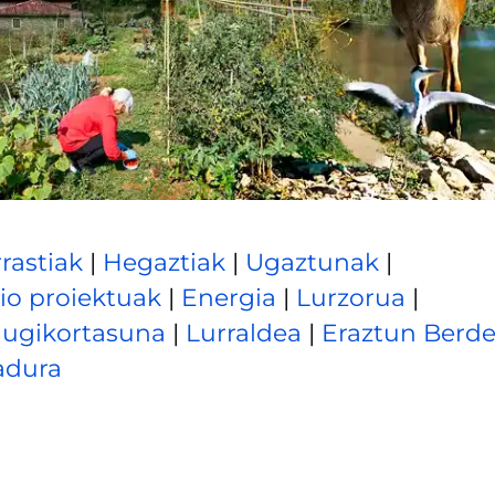
rastiak
|
Hegaztiak
|
Ugaztunak
|
io proiektuak
|
Energia
|
Lurzorua
|
ugikortasuna
|
Lurraldea
|
Eraztun Berd
adura