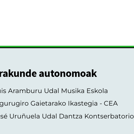
rakunde autonomoak
uis Aramburu Udal Musika Eskola
gurugiro Gaietarako Ikastegia - CEA
sé Uruñuela Udal Dantza Kontserbatori