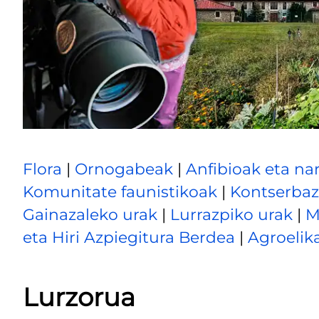
Flora
|
Ornogabeak
|
Anfibioak eta nar
Komunitate faunistikoak
|
Kontserbaz
Gainazaleko urak
|
Lurrazpiko urak
|
M
eta Hiri Azpiegitura Berdea
|
Agroelik
Lurzorua