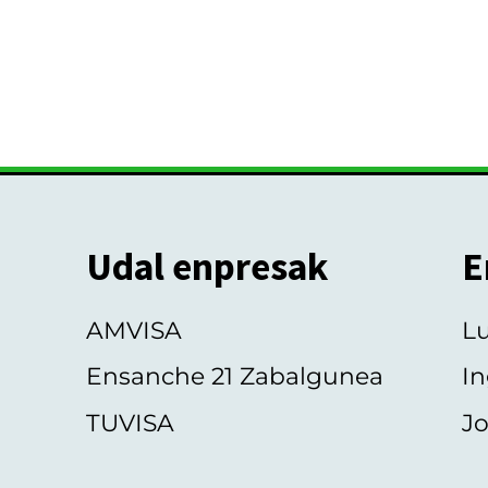
Udal enpresak
E
AMVISA
L
Ensanche 21 Zabalgunea
In
TUVISA
Jo