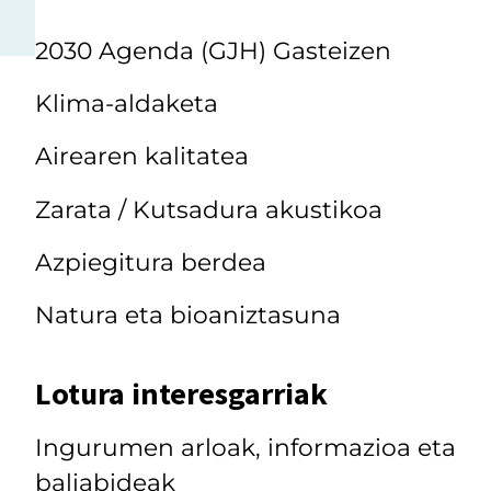
2030 Agenda (GJH) Gasteizen
Klima-aldaketa
Airearen kalitatea
Zarata / Kutsadura akustikoa
Azpiegitura berdea
Natura eta bioaniztasuna
Lotura interesgarriak
Ingurumen arloak, informazioa eta
baliabideak