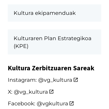
Kultura ekipamenduak
Kulturaren Plan Estrategikoa
(KPE)
Kultura Zerbitzuaren Sareak
Instagram: @vg_kultura
X: @vg_kultura
Facebook: @vgkultura