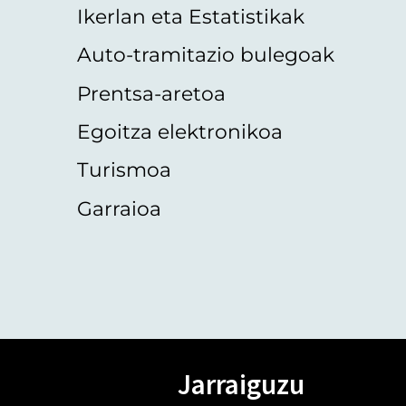
Ikerlan eta Estatistikak
Auto-tramitazio bulegoak
Prentsa-aretoa
Egoitza elektronikoa
Turismoa
Garraioa
Jarraiguzu