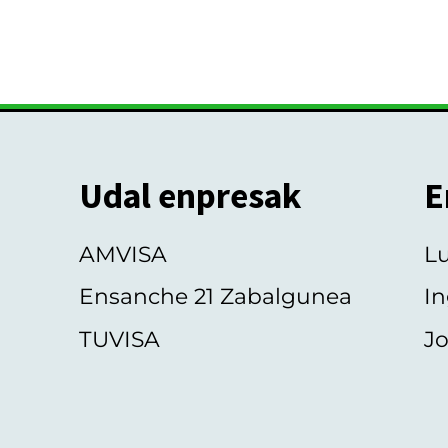
Udal enpresak
E
AMVISA
L
Ensanche 21 Zabalgunea
In
TUVISA
Jo