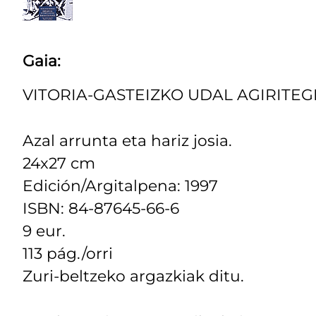
Gaia:
VITORIA-GASTEIZKO UDAL AGIRITE
Azal arrunta eta hariz josia.
24x27 cm
Edición/Argitalpena: 1997
ISBN: 84-87645-66-6
9 eur.
113 pág./orri
Zuri-beltzeko argazkiak ditu.