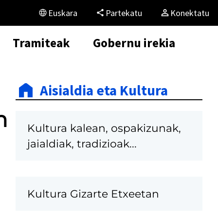
Euskara
Partekatu
Konektatu
Tramiteak
Gobernu irekia
Aisialdia eta Kultura
n
Kultura kalean, ospakizunak,
jaialdiak, tradizioak...
Kultura Gizarte Etxeetan