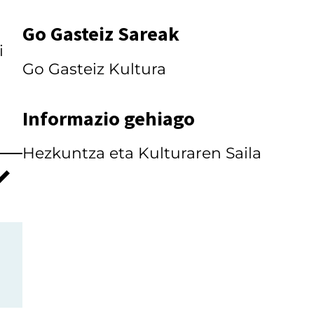
Go Gasteiz Sareak
i
Go Gasteiz Kultura
Informazio gehiago
Hezkuntza eta Kulturaren Saila