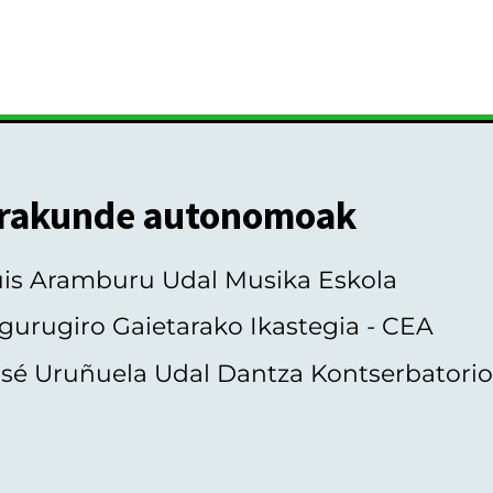
rakunde autonomoak
uis Aramburu Udal Musika Eskola
gurugiro Gaietarako Ikastegia - CEA
sé Uruñuela Udal Dantza Kontserbatori