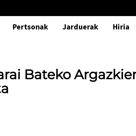
Pertsonak
Jarduerak
Hiria
Garai Bateko Argazkie
ta