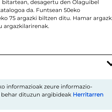
a bitartean, desagertu den Olaguibel
katalogoa da. Funtsean 50eko
o 75 argazki biltzen ditu. Hamar argazk
 argazkilarirenak.
ko informazioak zeure informazio-
u behar dituzun argibideak
Herritarren