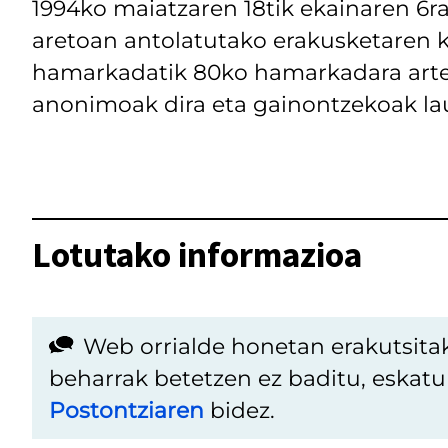
1994ko maiatzaren 18tik ekainaren 6r
aretoan antolatutako erakusketaren 
hamarkadatik 80ko hamarkadara artek
anonimoak dira eta gainontzekoak lau
Lotutako informazioa
Web orrialde honetan erakutsita
beharrak betetzen ez baditu, eskat
Postontziaren
bidez.