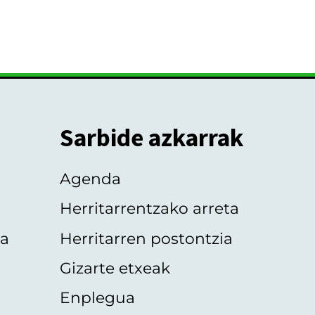
Sarbide azkarrak
Agenda
Herritarrentzako arreta
oa
Herritarren postontzia
Gizarte etxeak
Enplegua