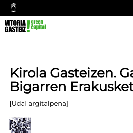
Vitoria-
Gasteizko
Udala
Kirola Gasteizen. 
Bigarren Erakuske
[Udal argitalpena]