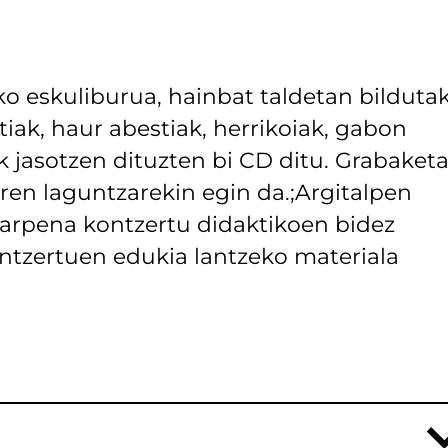
o eskuliburua, hainbat taldetan bilduta
iak, haur abestiak, herrikoiak, gabon
k jasotzen dituzten bi CD ditu. Grabaket
en laguntzarekin egin da.;Argitalpen
arpena kontzertu didaktikoen bidez
ontzertuen edukia lantzeko materiala