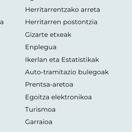
Herritarrentzako arreta
oa
Herritarren postontzia
Gizarte etxeak
Enplegua
Ikerlan eta Estatistikak
Auto-tramitazio bulegoak
Prentsa-aretoa
Egoitza elektronikoa
Turismoa
Garraioa