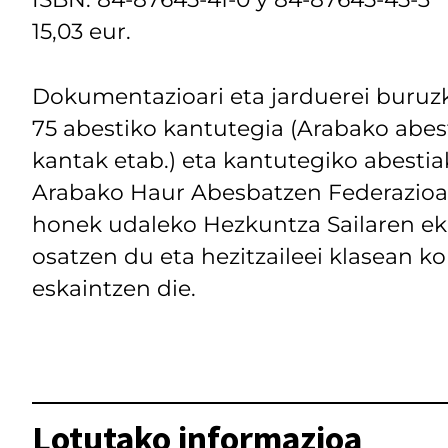
15,03 eur.
Dokumentazioari eta jarduerei buruzk
75 abestiko kantutegia (Arabako abest
kantak etab.) eta kantutegiko abestia
Arabako Haur Abesbatzen Federazioar
honek udaleko Hezkuntza Sailaren ek
osatzen du eta hezitzaileei klasean k
eskaintzen die.
Lotutako informazioa