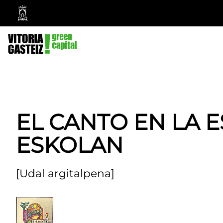
Vitoria-
Gasteizko
Udala
EL CANTO EN LA 
ESKOLAN
[Udal argitalpena]