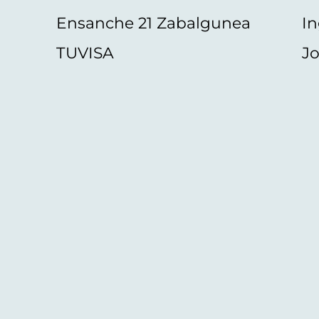
Ensanche 21 Zabalgunea
In
TUVISA
Jo