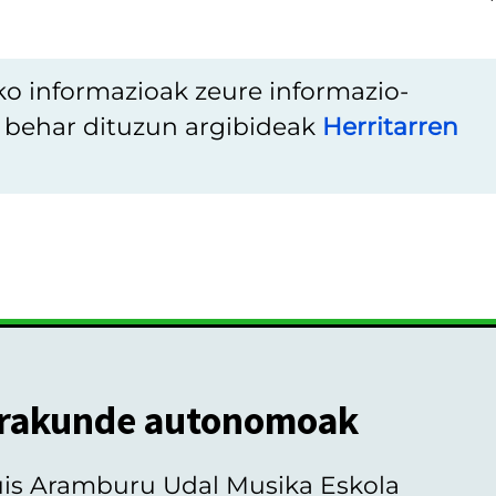
ko informazioak zeure informazio-
u behar dituzun argibideak
Herritarren
rakunde autonomoak
uis Aramburu Udal Musika Eskola