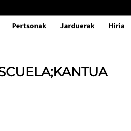
Pertsonak
Jarduerak
Hiria
ESCUELA;KANTUA