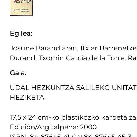
Egilea:
Josune Barandiaran, Itxiar Barrenetxe
Durand, Txomin García de la Torre, R
Gaia:
UDAL HEZKUNTZA SALILEKO UNITAT
HEZIKETA
17,5 x 24 cm-ko plastikozko karpeta za
Edición/Argitalpena: 2000
ISBN: 84-87645-41-0 y 84-87645-45-3