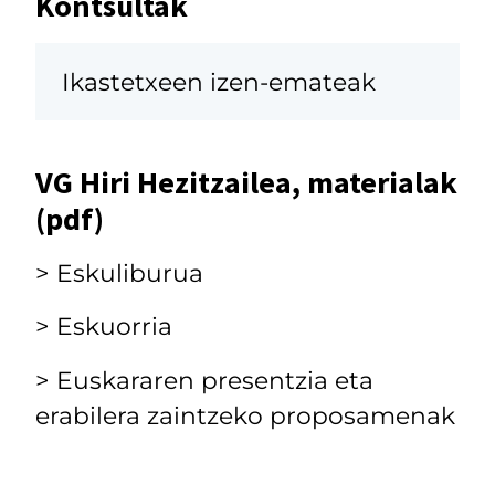
Kontsultak
Ikastetxeen izen-emateak
VG Hiri Hezitzailea, materialak
(pdf)
> Eskuliburua
I
> Eskuorria
> Euskararen presentzia eta
erabilera zaintzeko proposamenak