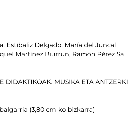
a, Estíbaliz Delgado, María del Juncal
aquel Martínez Biurrun, Ramón Pérez Sa
E DIDAKTIKOAK. MUSIKA ETA ANTZERK
balgarria (3,80 cm-ko bizkarra)