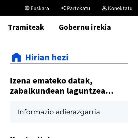
Euskara
Partekatu
Konektatu
Tramiteak
Gobernu irekia
Hirian hezi
Izena emateko datak,
zabalkundean laguntzea...
Informazio adierazgarria