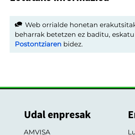
Web orrialde honetan erakutsita
beharrak betetzen ez baditu, eskat
Postontziaren
bidez.
Udal enpresak
E
AMVISA
L