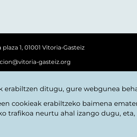
 plaza 1, 01001 Vitoria-Gasteiz
cion@vitoria-gasteiz.org
161616
 erabiltzen ditugu, gure webgunea behar
teen cookieak erabiltzeko baimena emate
 trafikoa neurtu ahal izango dugu, eta, 
itika
Web mapa
Erabilerraztasuna
Harremaneta