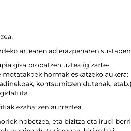
zea.
endeko artearen adierazpenaren sustapen
apia gisa probatzen uztea (gizarte-
te motatakoek hormak eskatzeko aukera:
dinekoak, kontsumitzen dutenak, etab.)
 gidatuta…
itiak ezabatzen aurreztea.
riek hobetzea, eta bizitza eta irudi berri
rek eragina du turismoan, hiriko hiri-