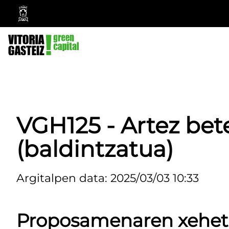
Vitoria-
Gasteizko
Udala
VGH125 - Artez bet
(baldintzatua)
Argitalpen data: 2025/03/03 10:33
Proposamenaren xehe