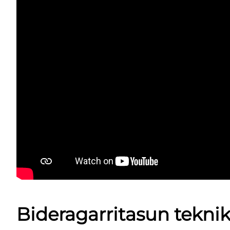
Bideragarritasun tekni