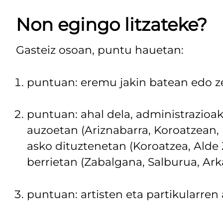
Non egingo litzateke?
Gasteiz osoan, puntu hauetan:
puntuan: eremu jakin batean edo z
puntuan: ahal dela, administrazioak 
auzoetan (Ariznabarra, Koroatzean, P
asko dituztenetan (Koroatzea, Alde
berrietan (Zabalgana, Salburua, Ark
puntuan: artisten eta partikularren