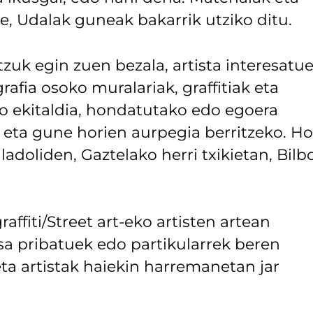
e, Udalak guneak bakarrik utziko ditu.
tzuk egin zuen bezala, artista interesatu
afia osoko muralariak, graffitiak eta
iko ekitaldia, hondatutako edo egoera
ta gune horien aurpegia berritzeko. Ho
ladoliden, Gaztelako herri txikietan, Bilb
raffiti/Street art-eko artisten artean
sa pribatuek edo partikularrek beren
a artistak haiekin harremanetan jar