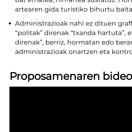
artearen gida turistiko bihurtu baita
Administrazioak nahi ez dituen graf
“politak” direnak “txanda hartuta”, e
direnak”, berriz, hormatan edo bera
administrazioak onartzen eta kontro
Proposamenaren bide