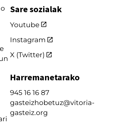
Sare sozialak
do
Youtube
Instagram
re
X (Twitter)
run
Harremanetarako
945 16 16 87
gasteizhobetuz@vitoria-
gasteiz.org
ari