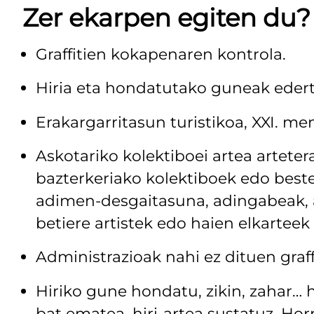
Zer ekarpen egiten du?
Graffitien kokapenaren kontrola.
Hiria eta hondatutako guneak edert
Erakargarritasun turistikoa, XXI. m
Askotariko kolektiboei artea arteter
bazterkeriako kolektiboek edo bes
adimen-desgaitasuna, adingabeak, a
betiere artistek edo haien elkarteek
Administrazioak nahi ez dituen graff
Hiriko gune hondatu, zikin, zahar… ho
bat ematea, hiri-artea sustatuz. Hor