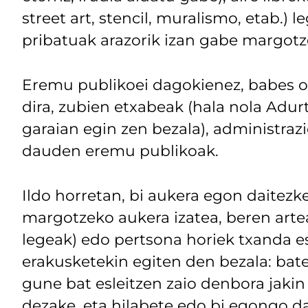
street art, stencil, muralismo, etab.
pribatuak arazorik izan gabe margotz
Eremu publikoei dagokienez, babes of
dira, zubien etxabeak (hala nola Adur
garaian egin zen bezala), administraz
dauden eremu publikoak.
Ildo horretan, bi aukera egon daitezke
margotzeko aukera izatea, beren artea
legeak) edo pertsona horiek txanda es
erakusketekin egiten den bezala: bate
gune bat esleitzen zaio denbora jakin
dezake, eta hilabete edo bi egongo da