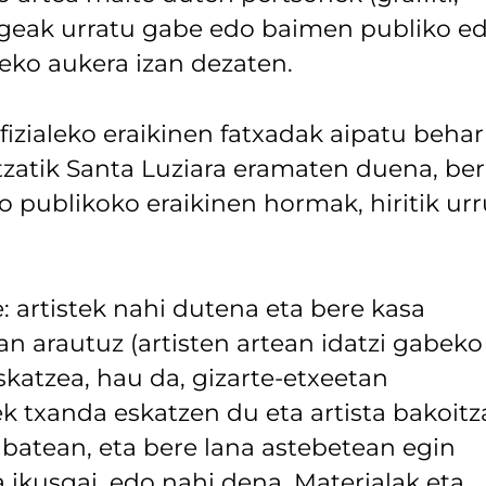
) legeak urratu gabe edo baimen publiko e
eko aukera izan dezaten.
izialeko eraikinen fatxadak aipatu behar
tzatik Santa Luziara eramaten duena, be
io publikoko eraikinen hormak, hiritik ur
: artistek nahi dutena eta bere kasa
n arautuz (artisten artean idatzi gabeko
katzea, hau da, gizarte-etxeetan
k txanda eskatzen du eta artista bakoitz
 batean, eta bere lana astebetean egin
 ikusgai, edo nahi dena. Materialak eta