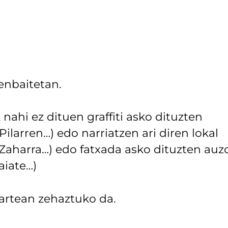
enbaitetan.
nahi ez dituen graffiti asko dituzten
ilarren…) edo narriatzen ari diren lokal
 Zaharra…) edo fatxada asko dituzten auz
aiate…)
 artean zehaztuko da.