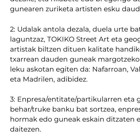
gunearen zuriketa artisten esku daud
2: Udalak antola dezala, duela urte ba
laguntzaz, TOKIKO Street Art eta geogr
artistak biltzen dituen kalitate hand
txarrean dauden guneak margotzeko e
leku askotan egiten da: Nafarroan, Val
eta Madrilen, adibidez.
3: Enpresa/entitate/partikularren eta g
behar/truke banku bat sortzea, enpre
hormak edo guneak eskain ditzaten et
daitezen.