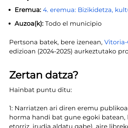
Eremua:
4. eremua: Bizikidetza, kul
Auzoa(k):
Todo el municipio
Pertsona batek, bere izenean,
Vitoria
edizioan (2024-2025) aurkeztutako p
Zertan datza?
Hainbat puntu ditu:
1: Narriatzen ari diren eremu publikoa
horma handi bat gune egoki batean, h
etorriz, irudia aldatu gabe), aire libre