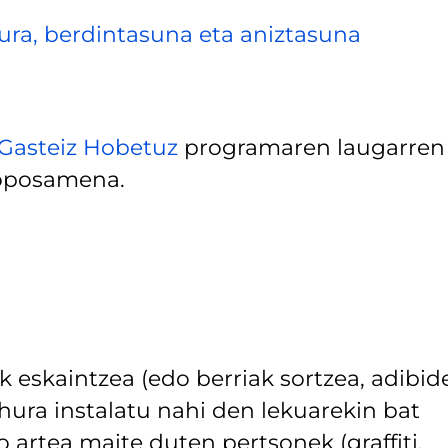
tura, berdintasuna eta aniztasuna
-Gasteiz Hobetuz
programaren laugarren
roposamena.
k eskaintzea (edo berriak sortzea, adibid
ura instalatu nahi den lekuarekin bat
ko artea maite duten pertsonek (graffiti,