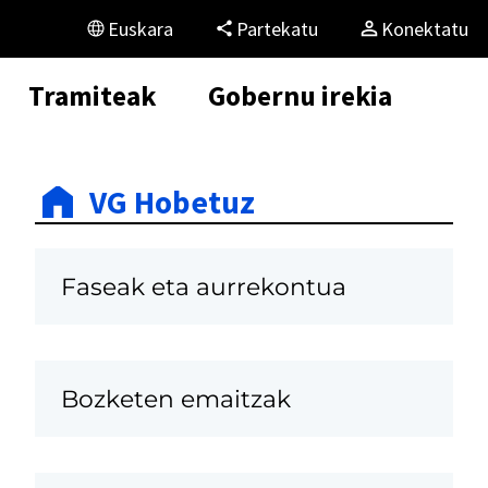
Euskara
Partekatu
Konektatu
Tramiteak
Gobernu irekia
VG Hobetuz
Faseak eta aurrekontua
Bozketen emaitzak