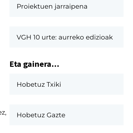
Proiektuen jarraipena
VGH 10 urte: aurreko edizioak
Eta gainera...
Hobetuz Txiki
ez,
Hobetuz Gazte