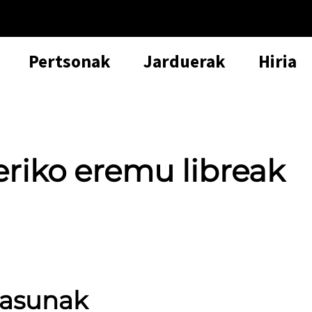
Pertsonak
Jarduerak
Hiria
eriko eremu libreak
tasunak