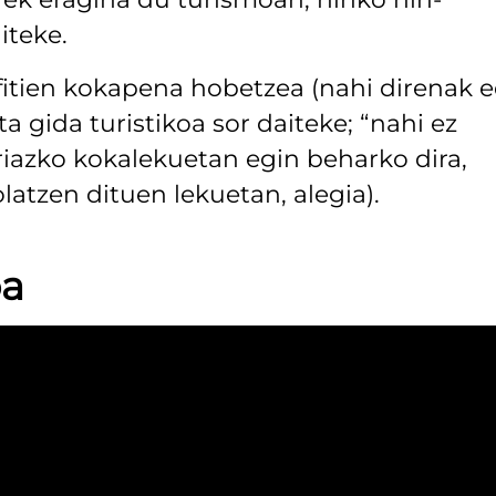
iteke.
fitien kokapena hobetzea (nahi direnak 
ta gida turistikoa sor daiteke; “nahi ez
riazko kokalekuetan egin beharko dira,
latzen dituen lekuetan, alegia).
oa