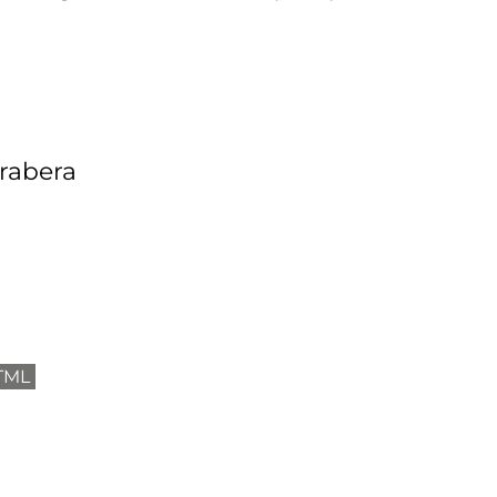
rabera
TML