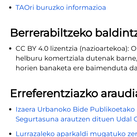
TAOri buruzko informazioa
Berrerabiltzeko baldint
CC BY 4.0 lizentzia (nazioartekoa):
helburu komertziala dutenak barne, b
horien banaketa ere baimenduta dag
Erreferentziazko araudi
Izaera Urbanoko Bide Publikoetako Er
Segurtasuna arautzen dituen Udal 
Lurrazaleko aparkaldi mugatuko ze