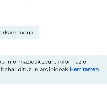
arkamendua
ko informazioak zeure informazio-
u behar dituzun argibideak
Herritarren