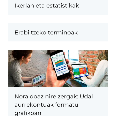
Ikerlan eta estatistikak
Erabiltzeko terminoak
Nora doaz nire zergak: Udal
aurrekontuak formatu
grafikoan