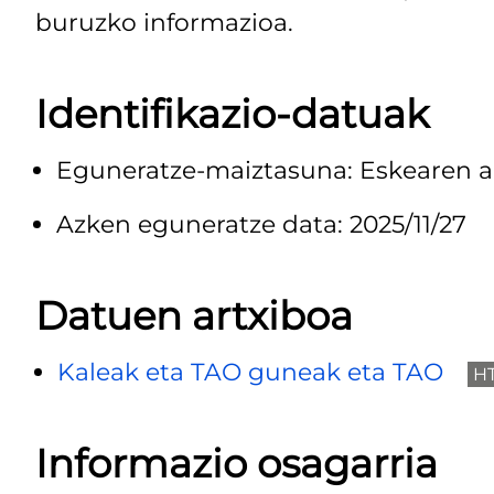
buruzko informazioa.
Identifikazio-datuak
Eguneratze-maiztasuna: Eskearen a
Azken eguneratze data: 2025/11/27
Datuen artxiboa
Kaleak eta TAO guneak eta TAO
H
Informazio osagarria