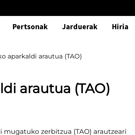
Pertsonak
Jarduerak
Hiria
ko aparkaldi arautua (TAO)
ldi arautua (TAO)
di mugatuko zerbitzua (TAO) arautzeari