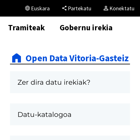
Euskara
Partekatu
Konektatu
Tramiteak
Gobernu irekia
Open Data Vitoria-Gasteiz
Zer dira datu irekiak?
Datu-katalogoa