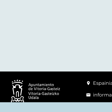
Espainia
informa
+34 945