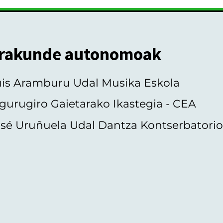
rakunde autonomoak
uis Aramburu Udal Musika Eskola
gurugiro Gaietarako Ikastegia - CEA
sé Uruñuela Udal Dantza Kontserbatori