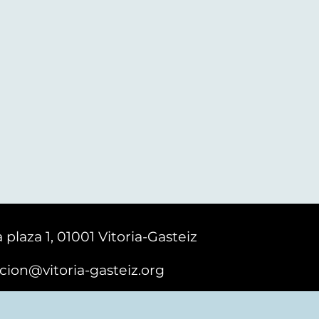
 plaza 1, 01001 Vitoria-Gasteiz
cion@vitoria-gasteiz.org
161616