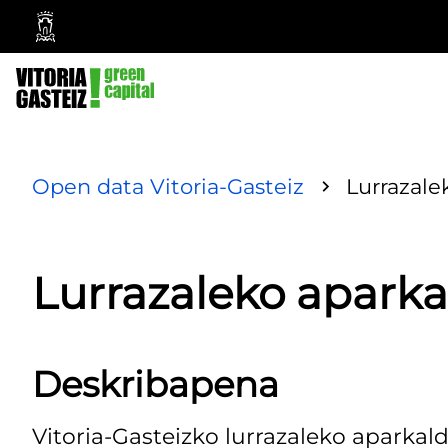
Vitoria-
Gasteizko
Udala
Open data Vitoria-Gasteiz
Lurrazale
Lurrazaleko aparka
Deskribapena
Vitoria-Gasteizko lurrazaleko aparkal