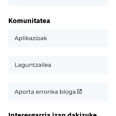
Komunitatea
Aplikazioak
Laguntzailea
Aporta erronka bloga
Interesgarria izan dakizuke