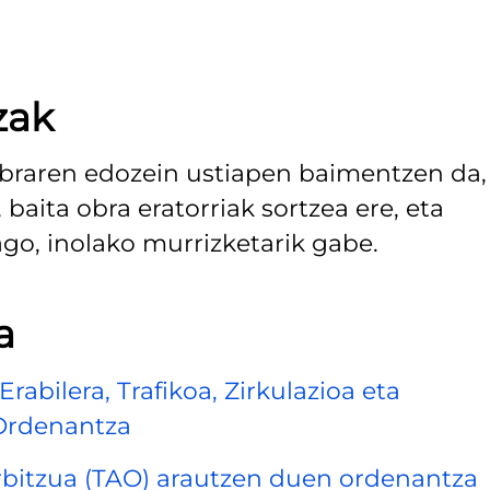
zak
 Obraren edozein ustiapen baimentzen da,
aita obra eratorriak sortzea ere, eta
o, inolako murrizketarik gabe.
a
abilera, Trafikoa, Zirkulazioa eta
Ordenantza
rbitzua (TAO) arautzen duen ordenantza