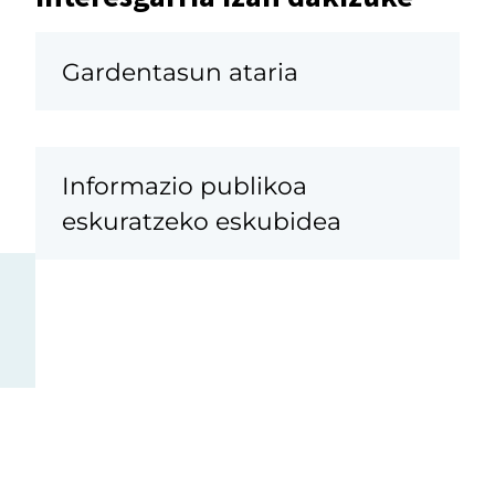
Gardentasun ataria
Informazio publikoa
eskuratzeko eskubidea