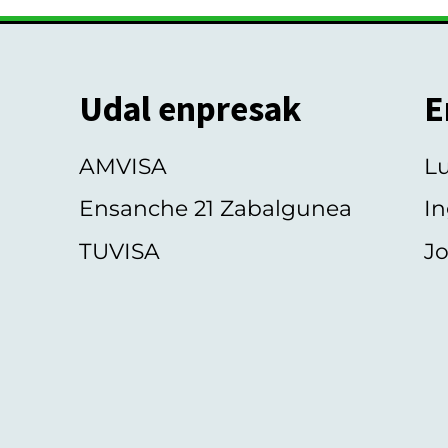
Udal enpresak
E
AMVISA
L
Ensanche 21 Zabalgunea
In
TUVISA
Jo