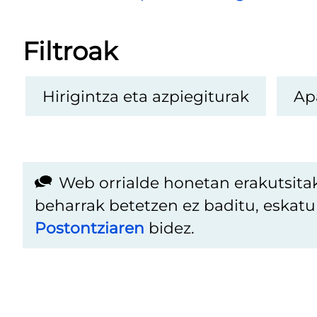
Filtroak
Hirigintza eta azpiegiturak
Ap
Web orrialde honetan erakutsita
beharrak betetzen ez baditu, eskat
Postontziaren
bidez.