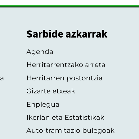
Sarbide azkarrak
Agenda
Herritarrentzako arreta
oa
Herritarren postontzia
Gizarte etxeak
Enplegua
Ikerlan eta Estatistikak
Auto-tramitazio bulegoak