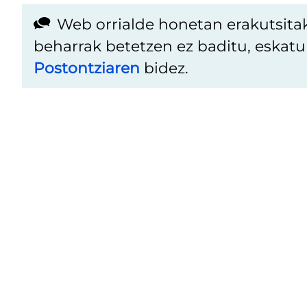
Web orrialde honetan erakutsita
beharrak betetzen ez baditu, eskat
Postontziaren
bidez.