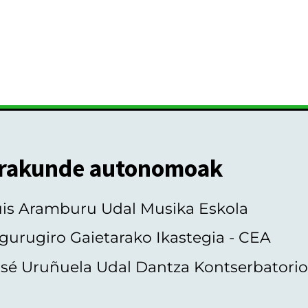
rakunde autonomoak
uis Aramburu Udal Musika Eskola
gurugiro Gaietarako Ikastegia - CEA
sé Uruñuela Udal Dantza Kontserbatori