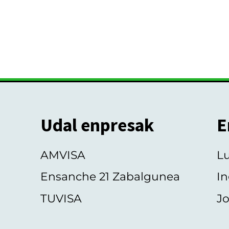
Udal enpresak
E
AMVISA
L
Ensanche 21 Zabalgunea
In
TUVISA
Jo