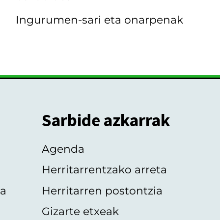
Ingurumen-sari eta onarpenak
Sarbide azkarrak
Agenda
Herritarrentzako arreta
oa
Herritarren postontzia
Gizarte etxeak