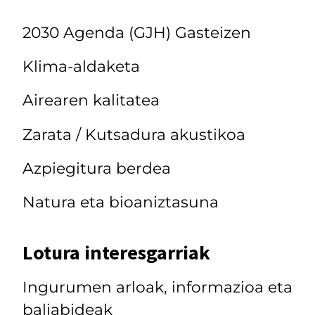
2030 Agenda (GJH) Gasteizen
Klima-aldaketa
Airearen kalitatea
Zarata / Kutsadura akustikoa
Azpiegitura berdea
Natura eta bioaniztasuna
Lotura interesgarriak
Ingurumen arloak, informazioa eta
baliabideak