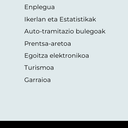
Enplegua
Ikerlan eta Estatistikak
Auto-tramitazio bulegoak
Prentsa-aretoa
Egoitza elektronikoa
Turismoa
Garraioa