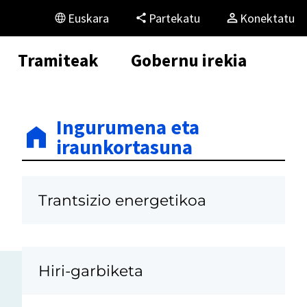
Euskara
Partekatu
Konektatu
Tramiteak
Gobernu irekia
Ingurumena eta
iraunkortasuna
Trantsizio energetikoa
Hiri-garbiketa