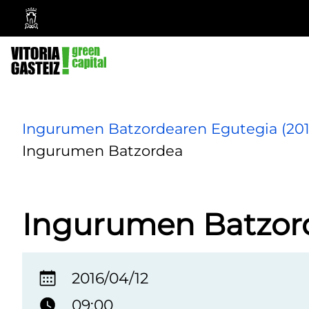
Vitoria-
Gasteizko
Udala
Ingurumen Batzordearen Egutegia (201
Ingurumen Batzordea
Ingurumen Batzor
2016/04/12
09:00