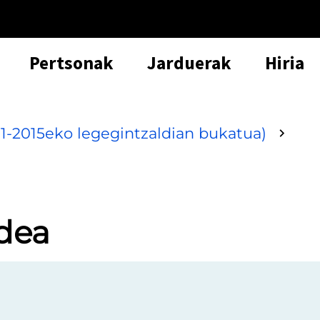
Pertsonak
Jarduerak
Hiria
1-2015eko legegintzaldian bukatua)
dea