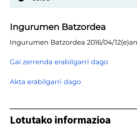
Ingurumen Batzordea
Ingurumen Batzordea 2016/04/12(e)an
Gai zerrenda erabilgarri dago
Akta erabilgarri dago
Lotutako informazioa