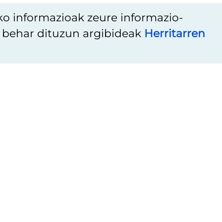
ko informazioak zeure informazio-
u behar dituzun argibideak
Herritarren