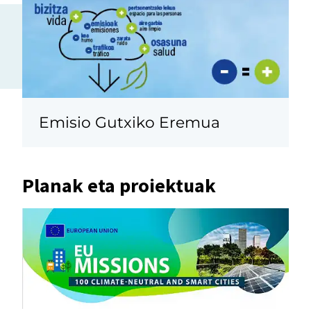
Emisio Gutxiko Eremua
Planak eta proiektuak