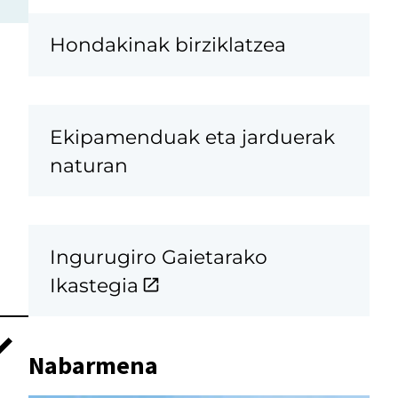
Hondakinak birziklatzea
Ekipamenduak eta jarduerak
naturan
Ingurugiro Gaietarako
Ikastegia
Nabarmena