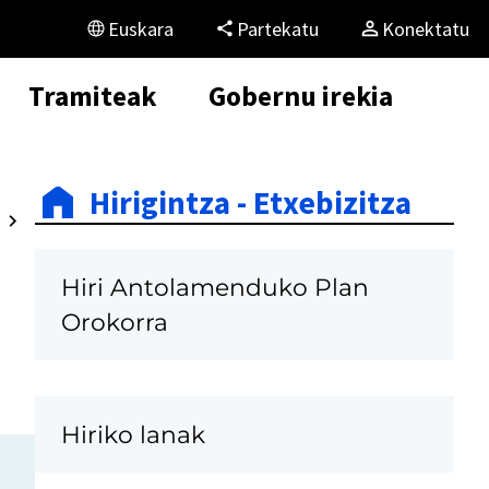
Euskara
Partekatu
Konektatu
Tramiteak
Gobernu irekia
Hirigintza - Etxebizitza
Hiri Antolamenduko Plan
Orokorra
Hiriko lanak