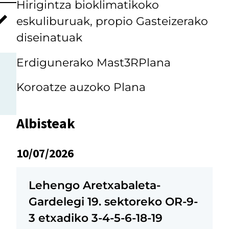
Hirigintza bioklimatikoko
eskuliburuak, propio Gasteizerako
diseinatuak
Erdigunerako Mast3RPlana
Koroatze auzoko Plana
Albisteak
10/07/2026
Lehengo Aretxabaleta-
Gardelegi 19. sektoreko OR-9-
3 etxadiko 3-4-5-6-18-19