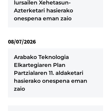
lursailen Xehetasun-
Azterketari hasierako
onespena eman zaio
08/07/2026
Arabako Teknologia
Elkartegiaren Plan
Partzialaren 11. aldaketari
hasierako onespena eman
zaio