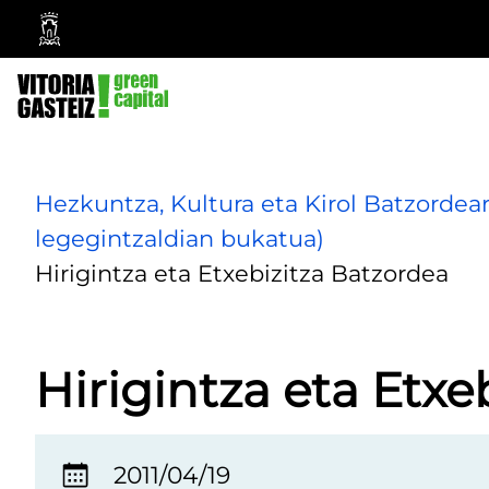
Vitoria-
Gasteizko
Udala
Hezkuntza, Kultura eta Kirol Batzordea
legegintzaldian bukatua)
Hirigintza eta Etxebizitza Batzordea
Hirigintza eta Etxe
2011/04/19