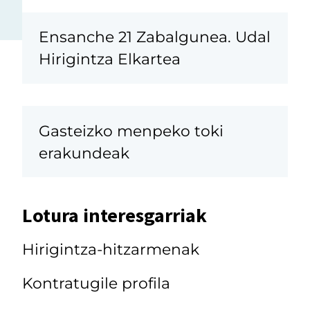
Ensanche 21 Zabalgunea. Udal
Hirigintza Elkartea
Gasteizko menpeko toki
erakundeak
Lotura interesgarriak
Hirigintza-hitzarmenak
Kontratugile profila