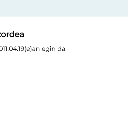
tzordea
011.04.19(e)an egin da