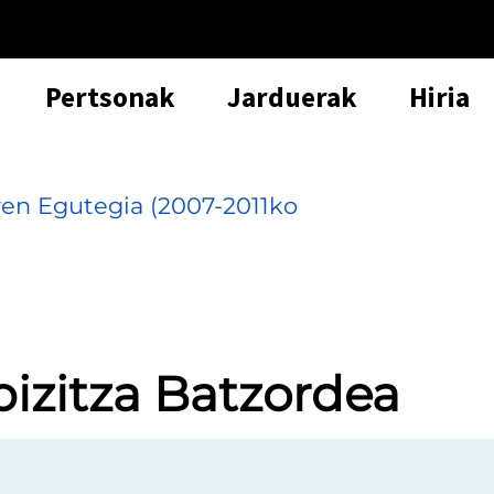
Pertsonak
Jarduerak
Hiria
ren Egutegia (2007-2011ko
bizitza Batzordea