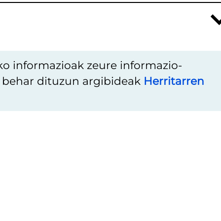
ko informazioak zeure informazio-
u behar dituzun argibideak
Herritarren