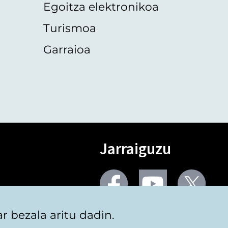
Egoitza elektronikoa
Turismoa
Garraioa
Jarraiguzu
Facebook
Youtube
Twit
 bezala aritu dadin.
Sare gehiago