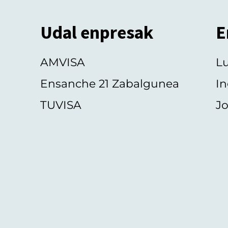
Udal enpresak
E
AMVISA
L
Ensanche 21 Zabalgunea
In
TUVISA
Jo