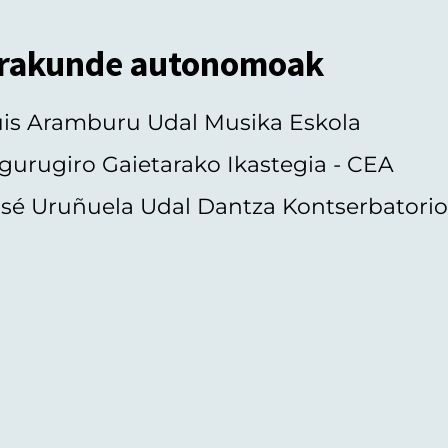
rakunde autonomoak
uis Aramburu Udal Musika Eskola
gurugiro Gaietarako Ikastegia - CEA
sé Uruñuela Udal Dantza Kontserbatori