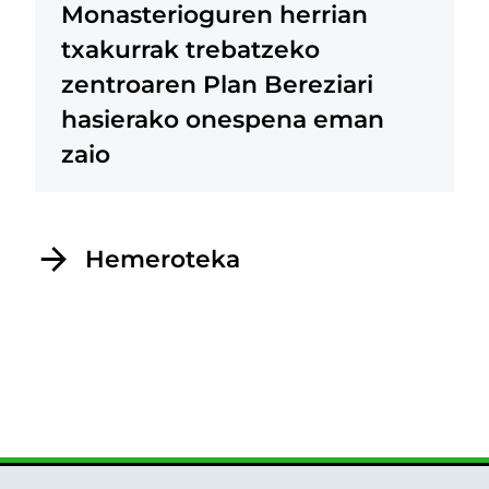
Monasterioguren herrian
txakurrak trebatzeko
zentroaren Plan Bereziari
hasierako onespena eman
zaio
Hemeroteka