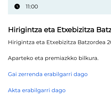
11:00
Hirigintza eta Etxebizitza Ba
Hirigintza eta Etxebizitza Batzordea 2
Aparteko eta premiazkko bilkura.
Gai zerrenda erabilgarri dago
Akta erabilgarri dago