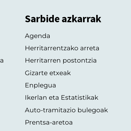
Sarbide azkarrak
Agenda
Herritarrentzako arreta
oa
Herritarren postontzia
Gizarte etxeak
Enplegua
Ikerlan eta Estatistikak
Auto-tramitazio bulegoak
Prentsa-aretoa