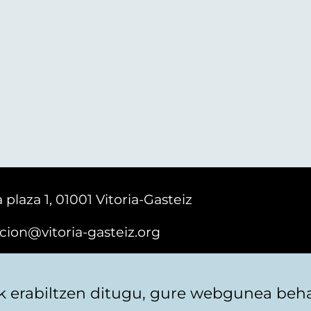
 plaza 1, 01001 Vitoria-Gasteiz
cion@vitoria-gasteiz.org
161616
 erabiltzen ditugu, gure webgunea behar