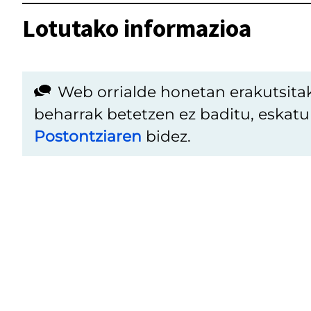
Lotutako informazioa
Web orrialde honetan erakutsita
beharrak betetzen ez baditu, eskat
Postontziaren
bidez.