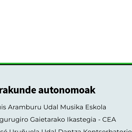
rakunde autonomoak
uis Aramburu Udal Musika Eskola
gurugiro Gaietarako Ikastegia - CEA
sé Uruñuela Udal Dantza Kontserbatori