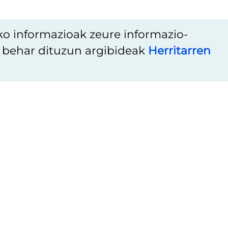
ko informazioak zeure informazio-
u behar dituzun argibideak
Herritarren