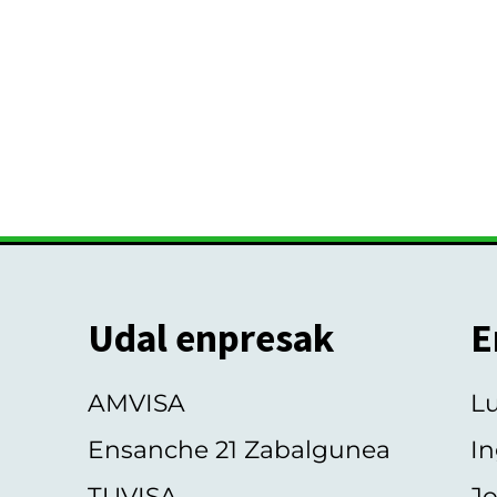
Udal enpresak
E
AMVISA
L
Ensanche 21 Zabalgunea
In
TUVISA
Jo