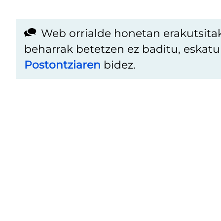
Web orrialde honetan erakutsita
beharrak betetzen ez baditu, eskat
Postontziaren
bidez.