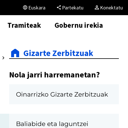
Euskara
Partekatu
Konektatu
Tramiteak
Gobernu irekia
Gizarte Zerbitzuak
Nola jarri harremanetan?
Oinarrizko Gizarte Zerbitzuak
Baliabide eta laguntzei