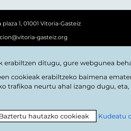
 plaza 1, 01001 Vitoria-Gasteiz
cion@vitoria-gasteiz.org
161616
 erabiltzen ditugu, gure webgunea behar
teen cookieak erabiltzeko baimena emate
 trafikoa neurtu ahal izango dugu, eta, 
itika
Web mapa
Erabilerraztasuna
Harremaneta
Baztertu hautazko cookieak
Kudeatu 