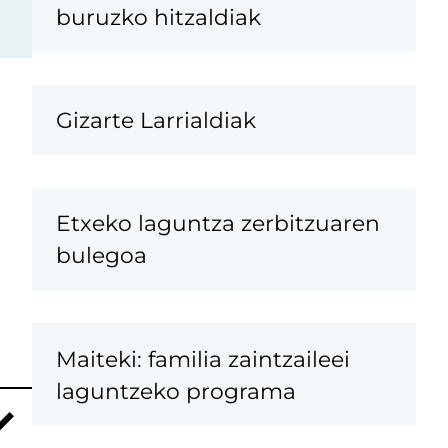
buruzko hitzaldiak
Gizarte Larrialdiak
Etxeko laguntza zerbitzuaren
bulegoa
Maiteki: familia zaintzaileei
laguntzeko programa