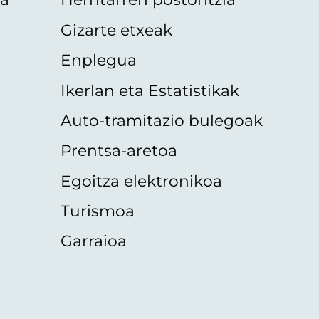
Gizarte etxeak
Enplegua
Ikerlan eta Estatistikak
Auto-tramitazio bulegoak
Prentsa-aretoa
Egoitza elektronikoa
Turismoa
Garraioa