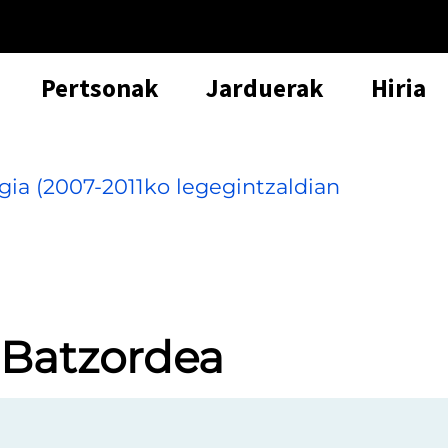
Pertsonak
Jarduerak
Hiria
gia (2007-2011ko legegintzaldian
 Batzordea