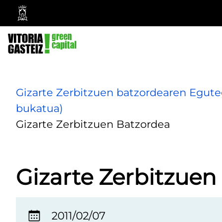
Vitoria-
Gasteizko
Udala
Gizarte Zerbitzuen batzordearen Egute
bukatua)
Gizarte Zerbitzuen Batzordea
Gizarte Zerbitzuen
2011/02/07