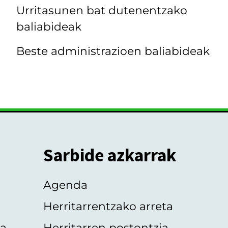
Urritasunen bat dutenentzako
baliabideak
Beste administrazioen baliabideak
Sarbide azkarrak
Agenda
Herritarrentzako arreta
oa
Herritarren postontzia