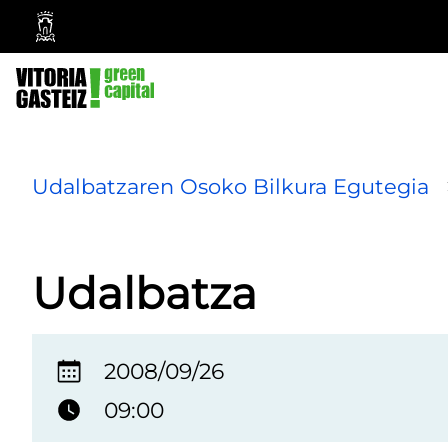
Vitoria-
Gasteizko
Udala
Udalbatzaren Osoko Bilkura Egutegia
Udalbatza
2008/09/26
09:00