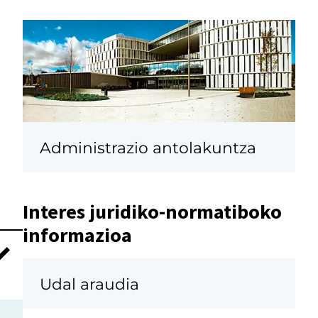
Administrazio antolakuntza
Interes juridiko-normatiboko
informazioa
Udal araudia