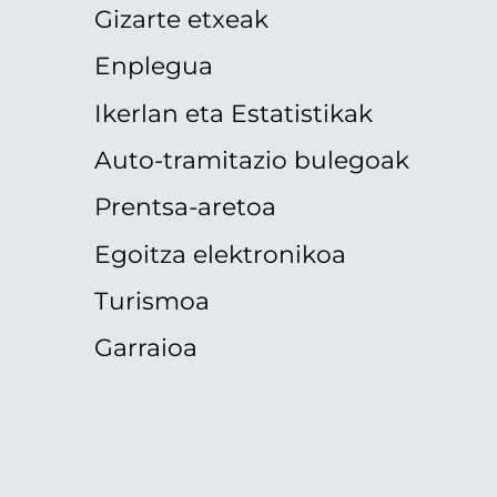
Gizarte etxeak
Enplegua
Ikerlan eta Estatistikak
Auto-tramitazio bulegoak
Prentsa-aretoa
Egoitza elektronikoa
Turismoa
Garraioa