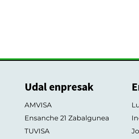
Udal enpresak
E
AMVISA
L
Ensanche 21 Zabalgunea
In
TUVISA
Jo