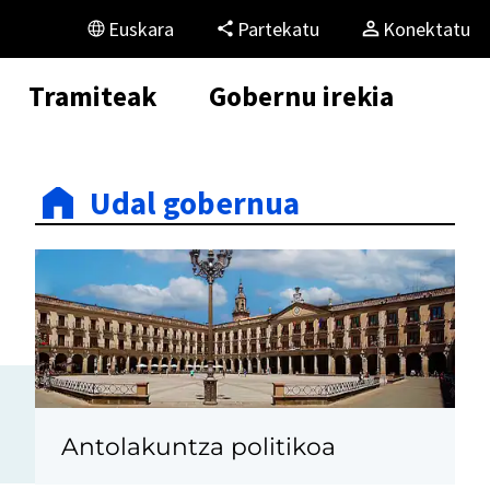
Euskara
Partekatu
Konektatu
Tramiteak
Gobernu irekia
Udal gobernua
Antolakuntza politikoa