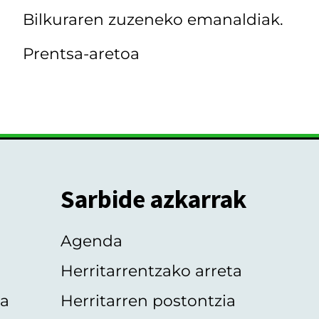
Bilkuraren zuzeneko emanaldiak.
Prentsa-aretoa
Sarbide azkarrak
Agenda
Herritarrentzako arreta
oa
Herritarren postontzia