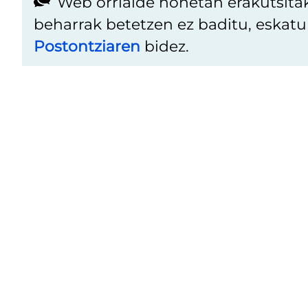
Web orrialde honetan erakutsita
beharrak betetzen ez baditu, eskat
Postontziaren
bidez.