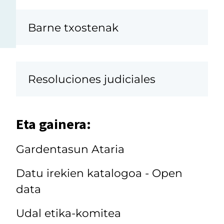
Barne txostenak
Resoluciones judiciales
Eta gainera:
Gardentasun Ataria
Datu irekien katalogoa - Open
data
Udal etika-komitea