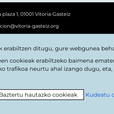
 plaza 1, 01001 Vitoria-Gasteiz
cion@vitoria-gasteiz.org
161616
 erabiltzen ditugu, gure webgunea behar
teen cookieak erabiltzeko baimena emate
 trafikoa neurtu ahal izango dugu, eta, 
itika
Web mapa
Erabilerraztasuna
Harremaneta
Baztertu hautazko cookieak
Kudeatu 