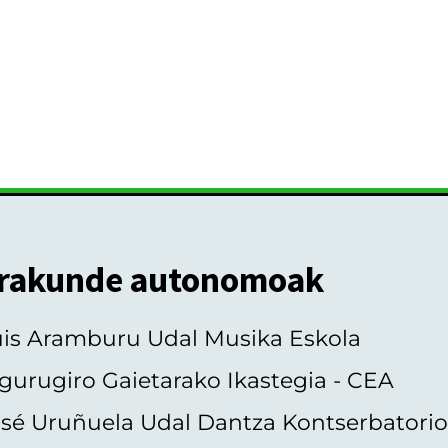
rakunde autonomoak
uis Aramburu Udal Musika Eskola
gurugiro Gaietarako Ikastegia - CEA
sé Uruñuela Udal Dantza Kontserbatori