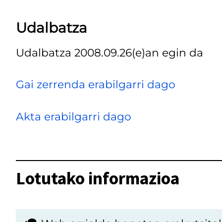
Udalbatza
Udalbatza 2008.09.26(e)an egin da
Gai zerrenda erabilgarri dago
Akta erabilgarri dago
Lotutako informazioa