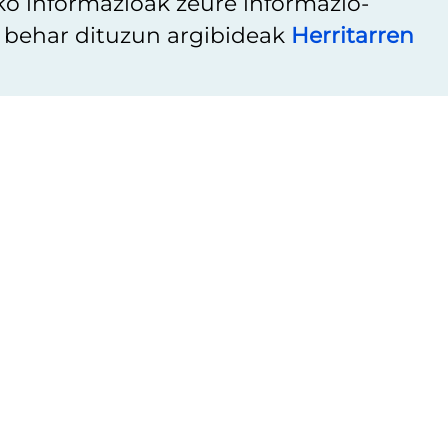
ko informazioak zeure informazio-
u behar dituzun argibideak
Herritarren