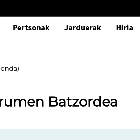
Pertsonak
Jarduerak
Hiria
tenda)
urumen Batzordea