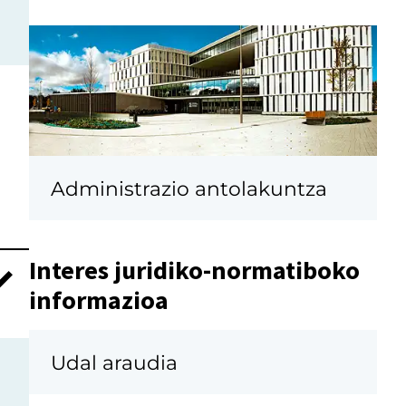
Administrazio antolakuntza
Interes juridiko-normatiboko
informazioa
Udal araudia