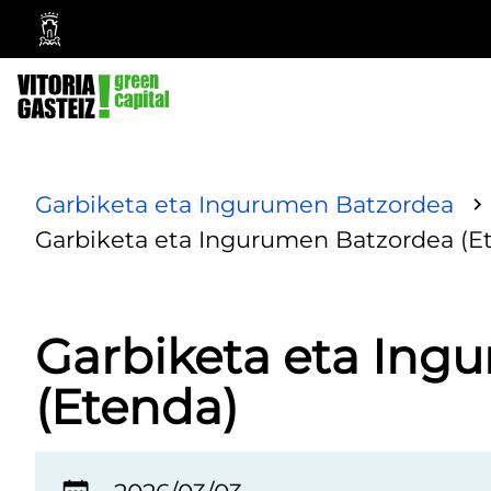
Vitoria-
Gasteizko
Udala
Garbiketa eta Ingurumen Batzordea
Garbiketa eta Ingurumen Batzordea (E
Garbiketa eta Ing
(Etenda)