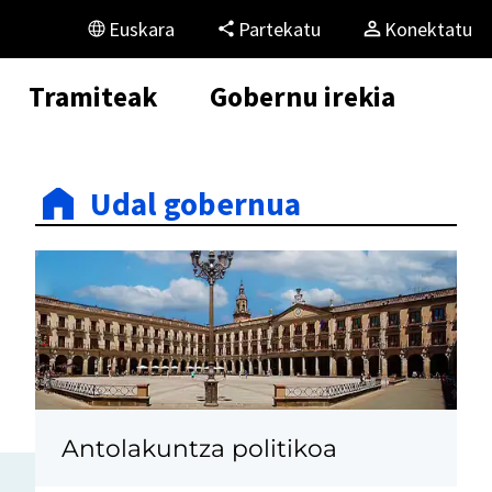
Euskara
Partekatu
Konektatu
Tramiteak
Gobernu irekia
Udal gobernua
Antolakuntza politikoa