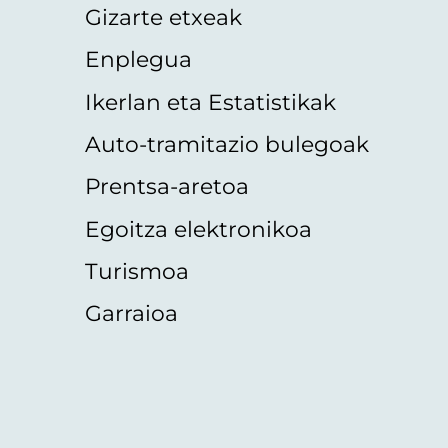
Gizarte etxeak
Enplegua
Ikerlan eta Estatistikak
Auto-tramitazio bulegoak
Prentsa-aretoa
Egoitza elektronikoa
Turismoa
Garraioa