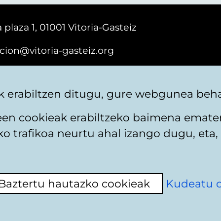
 plaza 1, 01001 Vitoria-Gasteiz
cion@vitoria-gasteiz.org
161616
 erabiltzen ditugu, gure webgunea behar
teen cookieak erabiltzeko baimena emate
 trafikoa neurtu ahal izango dugu, eta, 
itika
Web mapa
Erabilerraztasuna
Harremaneta
Baztertu hautazko cookieak
Kudeatu 