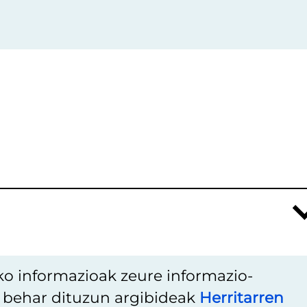
ko informazioak zeure informazio-
u behar dituzun argibideak
Herritarren