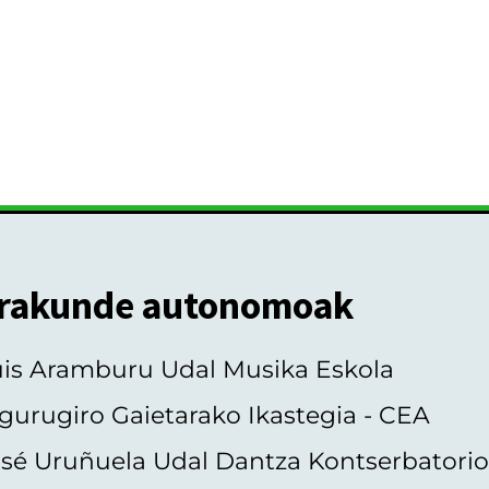
rakunde autonomoak
uis Aramburu Udal Musika Eskola
gurugiro Gaietarako Ikastegia - CEA
sé Uruñuela Udal Dantza Kontserbatori