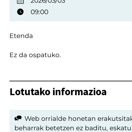
2026/03/03
09:00
Etenda
Ez da ospatuko.
Lotutako informazioa
Web orrialde honetan erakutsita
beharrak betetzen ez baditu, eskat