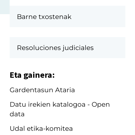
Barne txostenak
Resoluciones judiciales
Eta gainera:
Gardentasun Ataria
Datu irekien katalogoa - Open
data
Udal etika-komitea