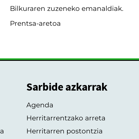
Bilkuraren zuzeneko emanaldiak.
Prentsa-aretoa
Sarbide azkarrak
Agenda
Herritarrentzako arreta
oa
Herritarren postontzia