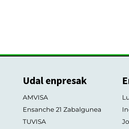
Udal enpresak
E
AMVISA
L
Ensanche 21 Zabalgunea
In
TUVISA
Jo