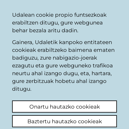
Vitoria-
Partekatu
Kon
Euskara
Udalean cookie propio funtsezkoak
Gasteizko
erabiltzen ditugu, gure webgunea
Udala
behar bezala aritu dadin.
Gainera, Udaletik kanpoko entitateen
Merkataritza
cookieak erabiltzeko baimena ematen
badiguzu, zure nabigazio-joerak
ezagutu eta gure webguneko trafikoa
ORTHOTECNIA
neurtu ahal izango dugu, eta, hartara,
gure zerbitzuak hobetu ahal izango
ditugu.
K
a
Onartu hautazko cookieak
r
Baztertu hautazko cookieak
r