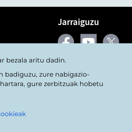
Jarraiguzu
Facebook
Youtube
Twit
 bezala aritu dadin.
Sare gehiago
n badiguzu, zure nabigazio-
hartara, gure zerbitzuak hobetu
rako
cookieak