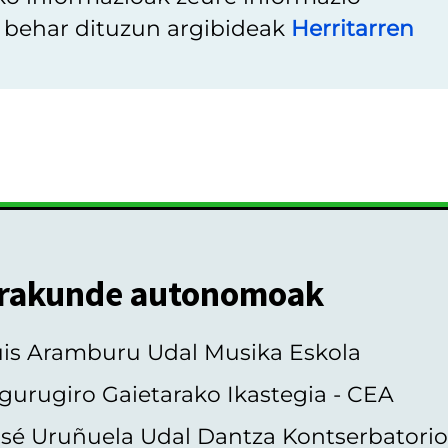
u behar dituzun argibideak
Herritarren
rakunde autonomoak
uis Aramburu Udal Musika Eskola
gurugiro Gaietarako Ikastegia - CEA
sé Uruñuela Udal Dantza Kontserbatori