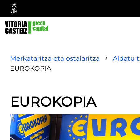
Vitoria-
Gasteizko
Udala
Merkataritza eta ostalaritza
Aldatu 
EUROKOPIA
EUROKOPIA