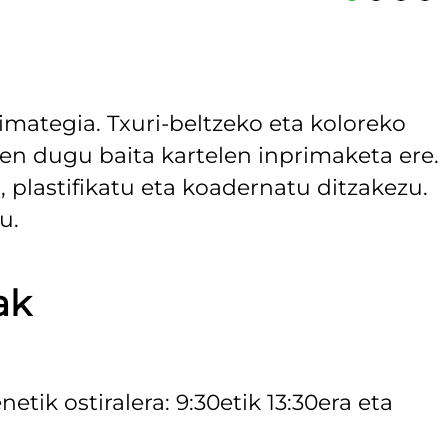
imategia. Txuri-beltzeko eta koloreko
zen dugu baita kartelen inprimaketa ere.
, plastifikatu eta koadernatu ditzakezu.
u.
ak
tik ostiralera: 9:30etik 13:30era eta