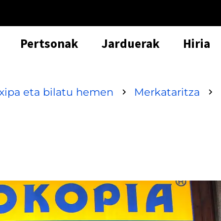
Pertsonak
Jarduerak
Hiria
txipa eta bilatu hemen
Merkataritza