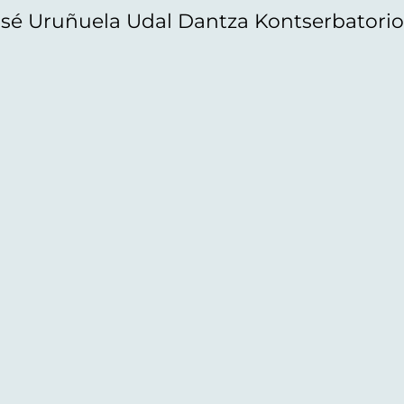
sé Uruñuela Udal Dantza Kontserbatori