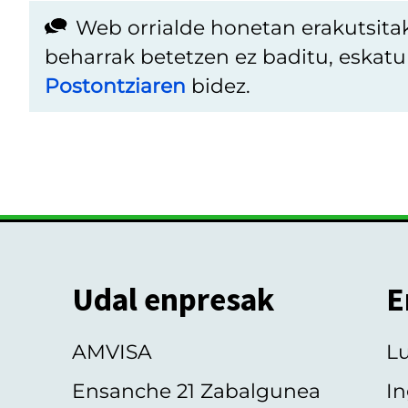
Web orrialde honetan erakutsita
beharrak betetzen ez baditu, eskat
Postontziaren
bidez.
Udal enpresak
E
AMVISA
L
Ensanche 21 Zabalgunea
In