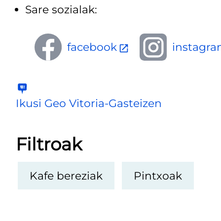
Sare sozialak:
facebook
instagr
Ikusi Geo Vitoria-Gasteizen
Filtroak
Kafe bereziak
Pintxoak