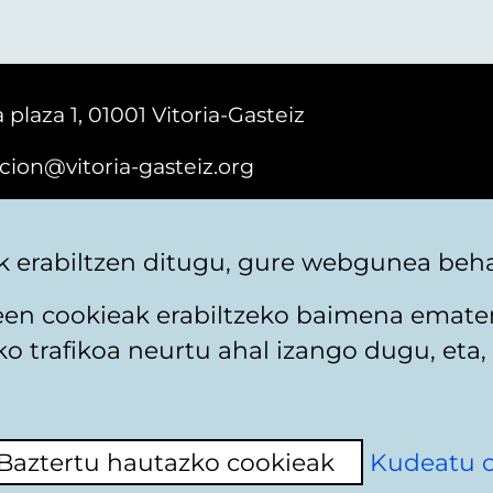
 plaza 1, 01001 Vitoria-Gasteiz
cion@vitoria-gasteiz.org
161616
 erabiltzen ditugu, gure webgunea behar
teen cookieak erabiltzeko baimena emate
 trafikoa neurtu ahal izango dugu, eta, 
itika
Web mapa
Erabilerraztasuna
Harremaneta
Baztertu hautazko cookieak
Kudeatu 