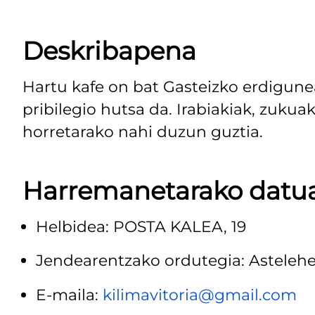
Deskribapena
Hartu kafe on bat Gasteizko erdigune
pribilegio hutsa da. Irabiakiak, zukuak
horretarako nahi duzun guztia.
Harremanetarako datu
Helbidea: POSTA KALEA, 19
Jendearentzako ordutegia: Astelehen
E-maila:
kilimavitoria@gmail.com