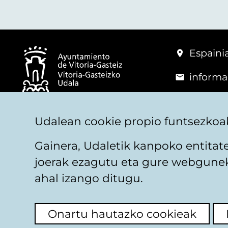
Espainia
informa
+34 945
© Vitoria-Gasteizko Udala
Udalean cookie propio funtsezkoak
Gainera, Udaletik kanpoko entita
joerak ezagutu eta gure webguneko
Legezko oharra
Pribatutasuna
Cookieen pol
ahal izango ditugu.
Onartu hautazko cookieak