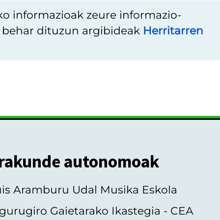
ko informazioak zeure informazio-
u behar dituzun argibideak
Herritarren
rakunde autonomoak
uis Aramburu Udal Musika Eskola
gurugiro Gaietarako Ikastegia - CEA