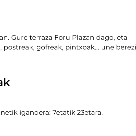
an. Gure terraza Foru Plazan dago, eta
, postreak, gofreak, pintxoak... une berez
ak
etik igandera: 7etatik 23etara.