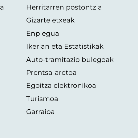
oa
Herritarren postontzia
Gizarte etxeak
Enplegua
Ikerlan eta Estatistikak
Auto-tramitazio bulegoak
Prentsa-aretoa
Egoitza elektronikoa
Turismoa
Garraioa