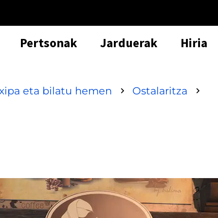
Pertsonak
Jarduerak
Hiria
txipa eta bilatu hemen
Ostalaritza