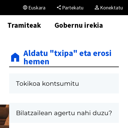
Euskara
Partekatu
Konektatu
Tramiteak
Gobernu irekia
Aldatu "txipa" eta erosi
hemen
Tokikoa kontsumitu
Bilatzailean agertu nahi duzu?
K