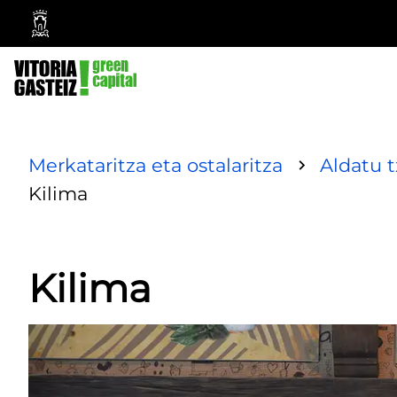
Vitoria-
Gasteizko
Udala
Merkataritza eta ostalaritza
Aldatu 
Kilima
Kilima