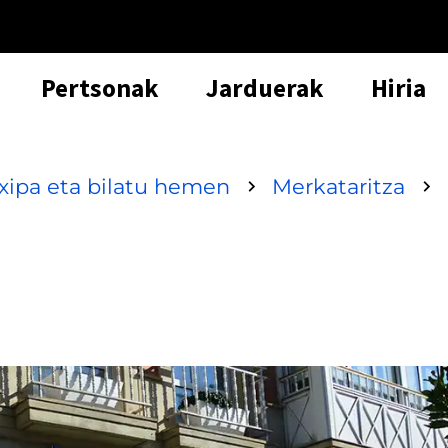
Pertsonak
Jarduerak
Hiria
txipa eta bilatu hemen
Merkataritza