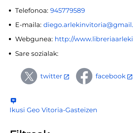
Telefonoa:
945779589
E-maila:
diego.arlekinvitoria@gmai
Webgunea:
http://www.libreriaarlek
Sare sozialak:
twitter
facebook
Ikusi Geo Vitoria-Gasteizen