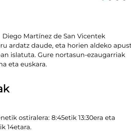
ta Diego Martínez de San Vicentek
ru ardatz daude, eta horien aldeko apus
an islatuta. Gure nortasun-ezaugarriak
a eta euskara.
ak
tik ostiralera: 8:45etik 13:30era eta
ik 14etara.