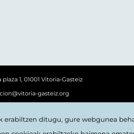
 plaza 1, 01001 Vitoria-Gasteiz
cion@vitoria-gasteiz.org
161616
 erabiltzen ditugu, gure webgunea behar
teen cookieak erabiltzeko baimena emate