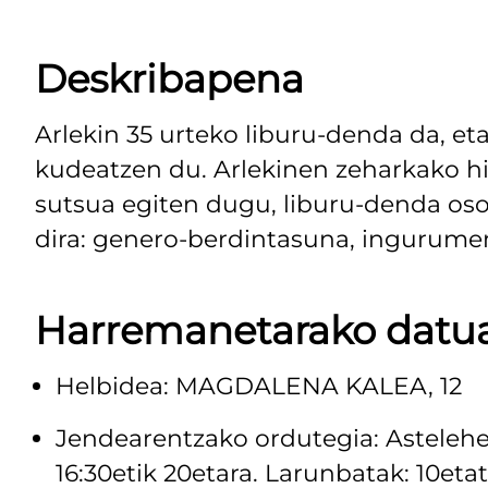
Deskribapena
Arlekin 35 urteko liburu-denda da, e
kudeatzen du. Arlekinen zeharkako hi
sutsua egiten dugu, liburu-denda oso
dira: genero-berdintasuna, ingurumen
Harremanetarako datu
Helbidea: MAGDALENA KALEA, 12
Jendearentzako ordutegia: Astelehene
16:30etik 20etara. Larunbatak: 10etat