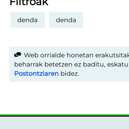
Filtroak
denda
denda
Web orrialde honetan erakutsita
beharrak betetzen ez baditu, eskat
Postontziaren
bidez.