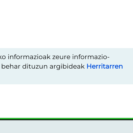
ko informazioak zeure informazio-
u behar dituzun argibideak
Herritarren