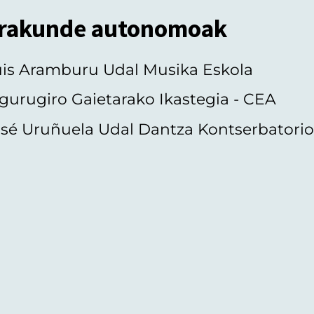
rakunde autonomoak
uis Aramburu Udal Musika Eskola
gurugiro Gaietarako Ikastegia - CEA
sé Uruñuela Udal Dantza Kontserbatori