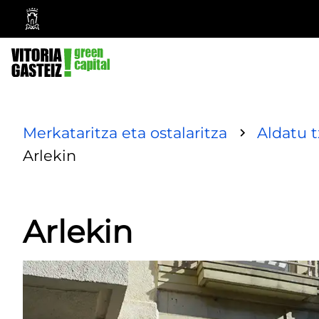
Vitoria-
Gasteizko
Udala
Merkataritza eta ostalaritza
Aldatu 
Arlekin
Arlekin