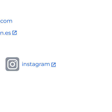
l.com
in.es
instagram