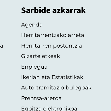
Sarbide azkarrak
Agenda
Herritarrentzako arreta
oa
Herritarren postontzia
Gizarte etxeak
Enplegua
Ikerlan eta Estatistikak
Auto-tramitazio bulegoak
Prentsa-aretoa
Egoitza elektronikoa