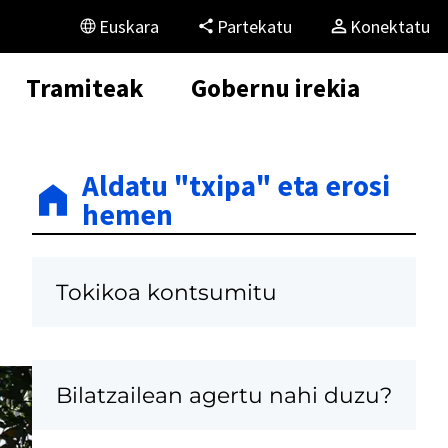
Euskara
Partekatu
Konektatu
Tramiteak
Gobernu irekia
Aldatu "txipa" eta erosi
hemen
Tokikoa kontsumitu
Bilatzailean agertu nahi duzu?
K