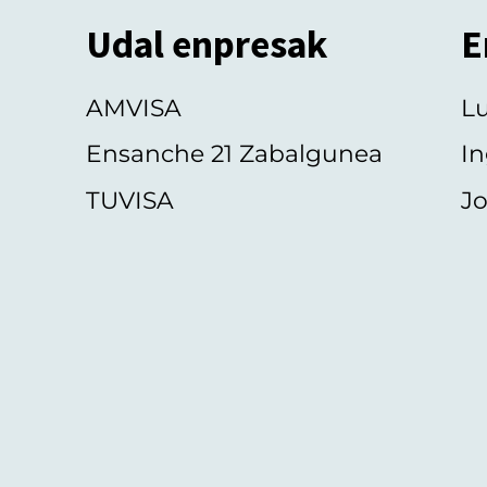
Udal enpresak
E
AMVISA
L
Ensanche 21 Zabalgunea
In
TUVISA
Jo