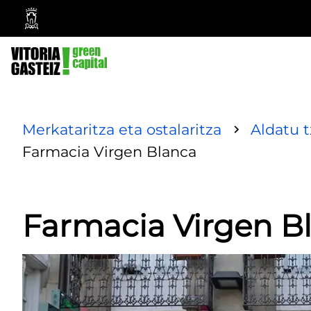
Vitoria-
Gasteizko
Udala
Merkataritza eta ostalaritza
Aldatu 
Farmacia Virgen Blanca
Farmacia Virgen B