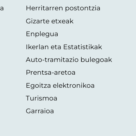
oa
Herritarren postontzia
Gizarte etxeak
Enplegua
Ikerlan eta Estatistikak
Auto-tramitazio bulegoak
Prentsa-aretoa
Egoitza elektronikoa
Turismoa
Garraioa