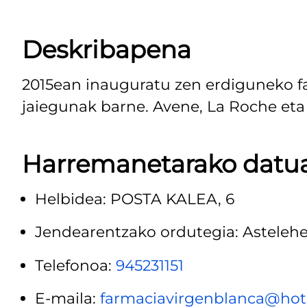
Deskribapena
2015ean inauguratu zen erdiguneko fa
jaiegunak barne. Avene, La Roche et
Harremanetarako datu
Helbidea: POSTA KALEA, 6
Jendearentzako ordutegia: Astelehen
Telefonoa:
945231151
E-maila:
farmaciavirgenblanca@ho