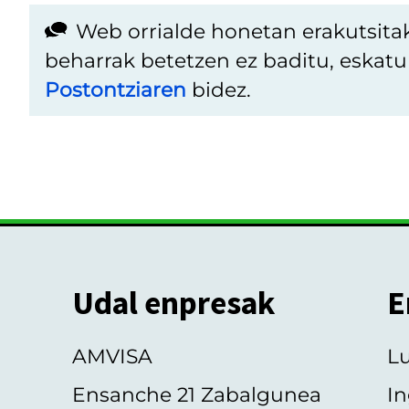
Web orrialde honetan erakutsita
beharrak betetzen ez baditu, eskat
Postontziaren
bidez.
Udal enpresak
E
AMVISA
L
Ensanche 21 Zabalgunea
In