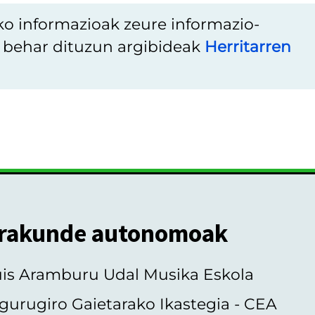
ko informazioak zeure informazio-
u behar dituzun argibideak
Herritarren
rakunde autonomoak
uis Aramburu Udal Musika Eskola
gurugiro Gaietarako Ikastegia - CEA