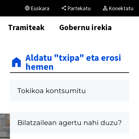
Euskara
Partekatu
Konektatu
Tramiteak
Gobernu irekia
Aldatu "txipa" eta erosi
hemen
Tokikoa kontsumitu
Bilatzailean agertu nahi duzu?
K