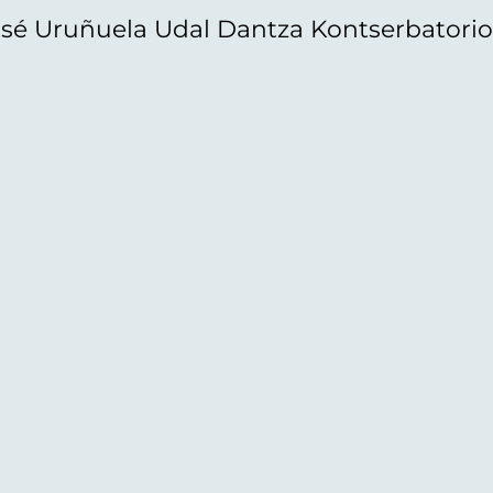
sé Uruñuela Udal Dantza Kontserbatori