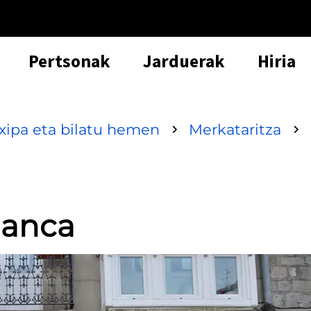
Pertsonak
Jarduerak
Hiria
txipa eta bilatu hemen
Merkataritza
lanca