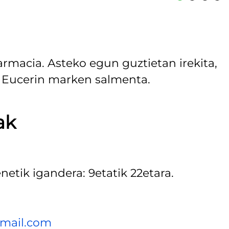
rmacia. Asteko egun guztietan irekita,
a Eucerin marken salmenta.
ak
etik igandera: 9etatik 22etara.
tmail.com