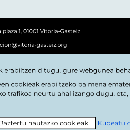
 plaza 1, 01001 Vitoria-Gasteiz
cion@vitoria-gasteiz.org
161616
 erabiltzen ditugu, gure webgunea behar
teen cookieak erabiltzeko baimena emate
 trafikoa neurtu ahal izango dugu, eta, 
itika
Web mapa
Erabilerraztasuna
Harremaneta
Baztertu hautazko cookieak
Kudeatu 