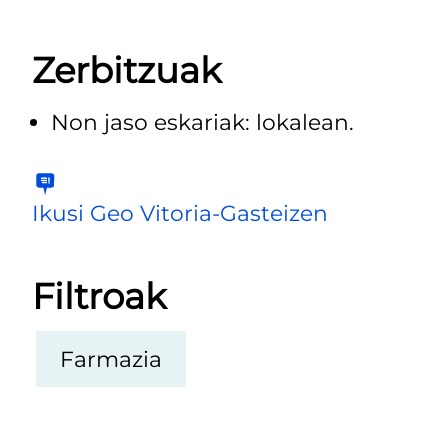
Zerbitzuak
Non jaso eskariak: lokalean.
Ikusi Geo Vitoria-Gasteizen
Filtroak
Farmazia