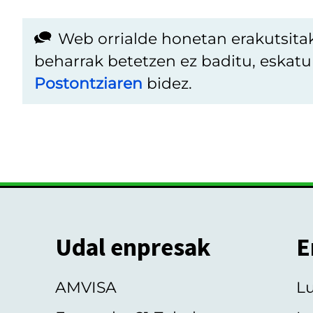
Web orrialde honetan erakutsita
beharrak betetzen ez baditu, eskat
Postontziaren
bidez.
Udal enpresak
E
AMVISA
L