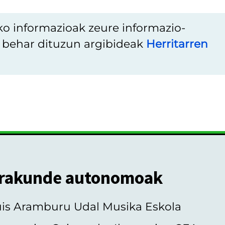
ko informazioak zeure informazio-
u behar dituzun argibideak
Herritarren
rakunde autonomoak
uis Aramburu Udal Musika Eskola