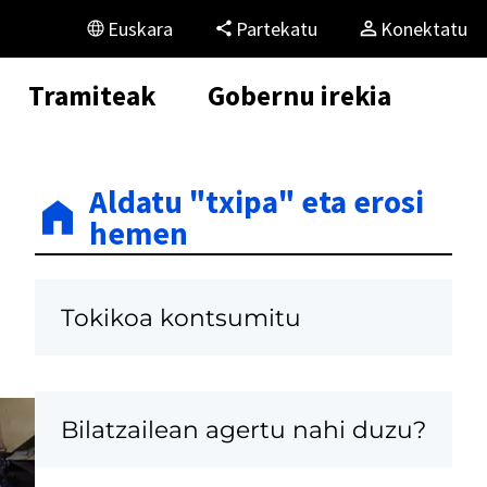
Euskara
Partekatu
Konektatu
Tramiteak
Gobernu irekia
Aldatu "txipa" eta erosi
hemen
Tokikoa kontsumitu
Bilatzailean agertu nahi duzu?
K