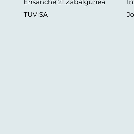
Ensanche 21 Zabalgunea
In
TUVISA
Jo