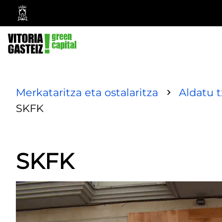
Vitoria-
Gasteizko
Udala
Merkataritza eta ostalaritza
Aldatu 
SKFK
SKFK