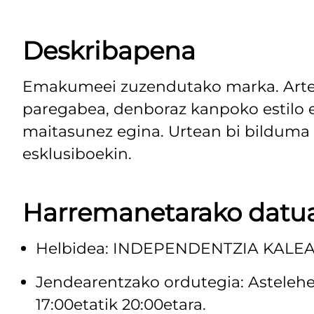
Deskribapena
Emakumeei zuzendutako marka. Artean
paregabea, denboraz kanpoko estilo e
maitasunez egina. Urtean bi bilduma 
esklusiboekin.
Harremanetarako datu
Helbidea: INDEPENDENTZIA KALEA,
Jendearentzako ordutegia: Astelehen
17:00etatik 20:00etara.