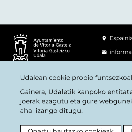
Espainia
informa
+34 945
© Vitoria-Gasteizko Udala
Udalean cookie propio funtsezkoak
Gainera, Udaletik kanpoko entita
joerak ezagutu eta gure webguneko
Legezko oharra
Pribatutasuna
Cookieen pol
ahal izango ditugu.
Onartu hautazko cookieak