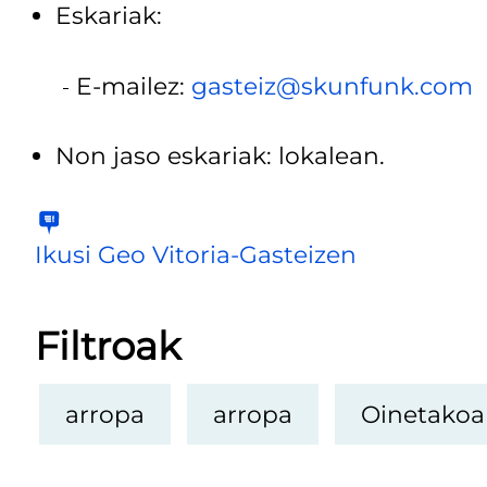
Eskariak:
E-mailez:
gasteiz@skunfunk.com
Non jaso eskariak: lokalean.
Ikusi Geo Vitoria-Gasteizen
Filtroak
arropa
arropa
Oinetakoa