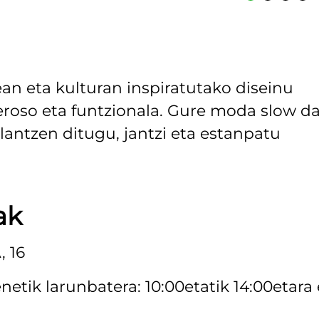
 eta kulturan inspiratutako diseinu
roso eta funtzionala. Gure moda slow da
lantzen ditugu, jantzi eta estanpatu
ak
 16
etik larunbatera: 10:00etatik 14:00etara 