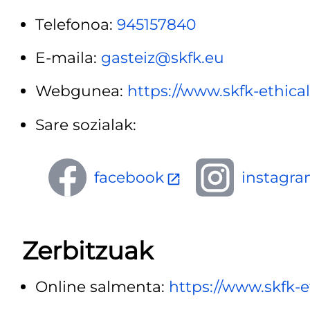
Telefonoa:
945157840
E-maila:
gasteiz@skfk.eu
Webgunea:
https://www.skfk-ethica
Sare sozialak:
facebook
instagr
Zerbitzuak
Online salmenta:
https://www.skfk-e