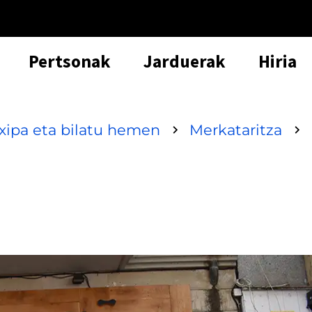
Pertsonak
Jarduerak
Hiria
txipa eta bilatu hemen
Merkataritza