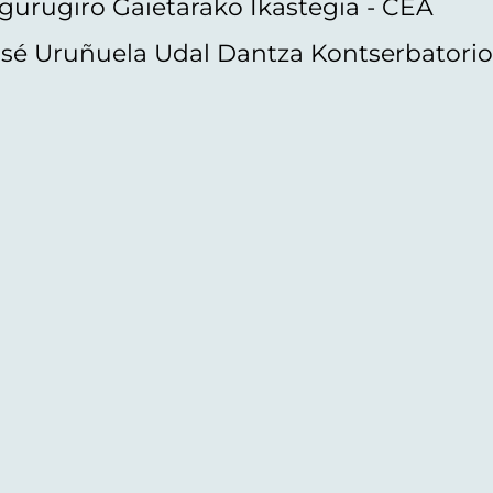
gurugiro Gaietarako Ikastegia - CEA
sé Uruñuela Udal Dantza Kontserbatori