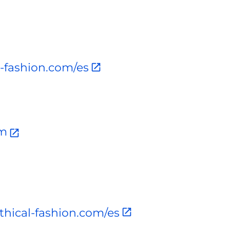
l-fashion.com/es
am
thical-fashion.com/es