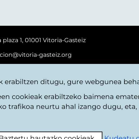
 plaza 1, 01001 Vitoria-Gasteiz
cion@vitoria-gasteiz.org
161616
 erabiltzen ditugu, gure webgunea behar
teen cookieak erabiltzeko baimena emate
 trafikoa neurtu ahal izango dugu, eta, 
itika
Web mapa
Erabilerraztasuna
Harremaneta
Baztertu hautazko cookieak
Kudeatu 