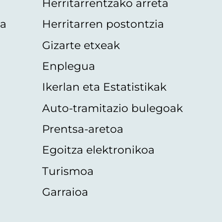
Herritarrentzako arreta
oa
Herritarren postontzia
Gizarte etxeak
Enplegua
Ikerlan eta Estatistikak
Auto-tramitazio bulegoak
Prentsa-aretoa
Egoitza elektronikoa
Turismoa
Garraioa