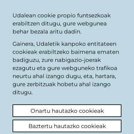
Vitoria-
Partekatu
Kon
Euskara
Udalean cookie propio funtsezkoak
Gasteizko
erabiltzen ditugu, gure webgunea
Udala
behar bezala aritu dadin.
Gainera, Udaletik kanpoko entitateen
Merkataritza
cookieak erabiltzeko baimena ematen
badiguzu, zure nabigazio-joerak
ezagutu eta gure webguneko trafikoa
La Giralda
neurtu ahal izango dugu, eta, hartara,
gure zerbitzuak hobetu ahal izango
ditugu.
K
a
Onartu hautazko cookieak
r
Baztertu hautazko cookieak
r