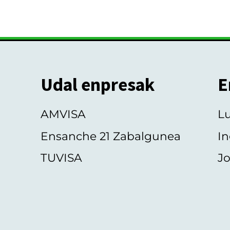
Udal enpresak
E
AMVISA
L
Ensanche 21 Zabalgunea
In
TUVISA
Jo