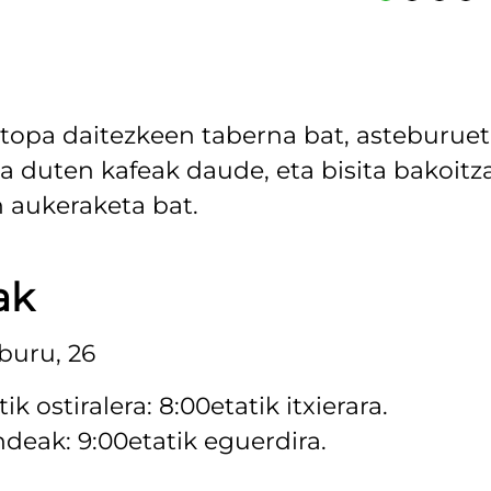
 topa daitezkeen taberna bat, asteburue
ra duten kafeak daude, eta bisita bakoitz
n aukeraketa bat.
ak
buru, 26
 ostiralera: 8:00etatik itxierara.
ndeak: 9:00etatik eguerdira.