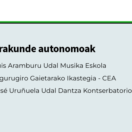
rakunde autonomoak
uis Aramburu Udal Musika Eskola
gurugiro Gaietarako Ikastegia - CEA
sé Uruñuela Udal Dantza Kontserbatori