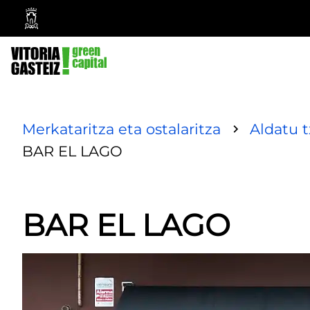
Vitoria-
Gasteizko
Udala
Merkataritza eta ostalaritza
Aldatu 
BAR EL LAGO
BAR EL LAGO