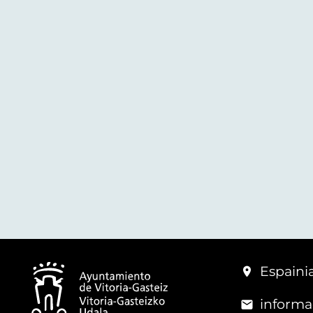
Espainia
informa