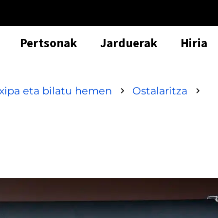
Pertsonak
Jarduerak
Hiria
txipa eta bilatu hemen
Ostalaritza