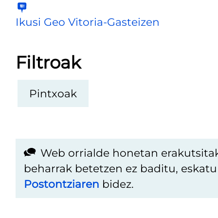
Ikusi Geo Vitoria-Gasteizen
Filtroak
Pintxoak
Web orrialde honetan erakutsita
beharrak betetzen ez baditu, eskat
Postontziaren
bidez.