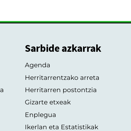
Sarbide azkarrak
Agenda
Herritarrentzako arreta
oa
Herritarren postontzia
Gizarte etxeak
Enplegua
Ikerlan eta Estatistikak