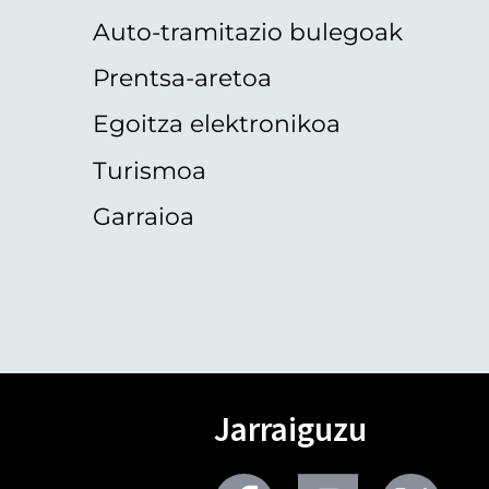
Auto-tramitazio bulegoak
Prentsa-aretoa
Egoitza elektronikoa
Turismoa
Garraioa
Jarraiguzu
Facebook
Youtube
Twit