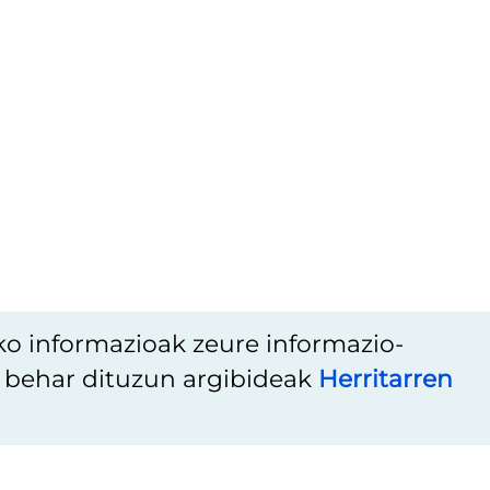
ko informazioak zeure informazio-
u behar dituzun argibideak
Herritarren