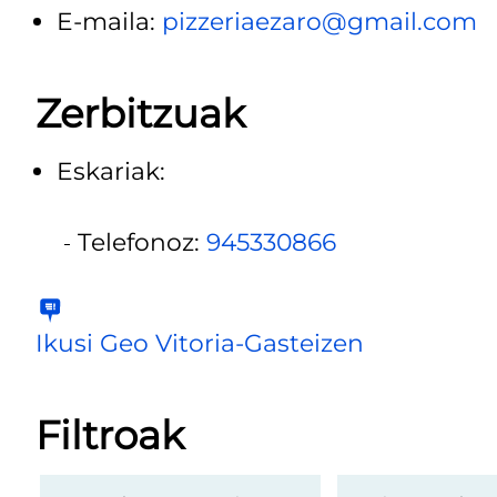
E-maila:
pizzeriaezaro@gmail.com
Zerbitzuak
Eskariak:
Telefonoz:
945330866
Ikusi Geo Vitoria-Gasteizen
Filtroak