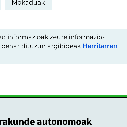
Mokaduak
ko informazioak zeure informazio-
u behar dituzun argibideak
Herritarren
rakunde autonomoak