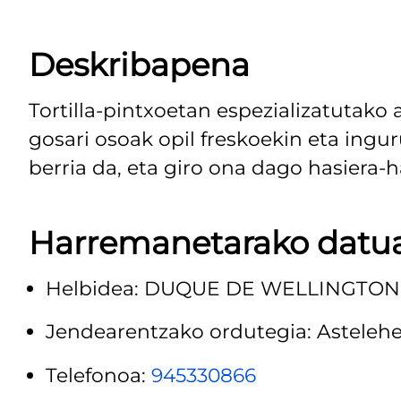
Deskribapena
Tortilla-pintxoetan espezializatutako
gosari osoak opil freskoekin eta ingu
berria da, eta giro ona dago hasiera-ha
Harremanetarako datu
Helbidea: DUQUE DE WELLINGTON,
Jendearentzako ordutegia: Astelehenet
Telefonoa:
945330866