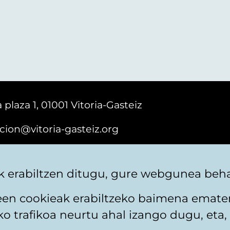
 plaza 1, 01001 Vitoria-Gasteiz
cion@vitoria-gasteiz.org
161616
 erabiltzen ditugu, gure webgunea behar
teen cookieak erabiltzeko baimena emate
 trafikoa neurtu ahal izango dugu, eta, 
itika
Web mapa
Erabilerraztasuna
Harremaneta