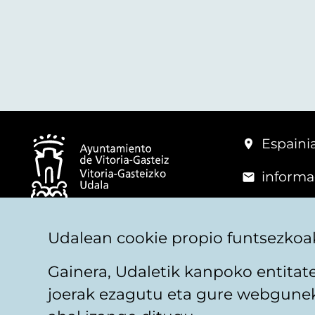
Espainia
informa
+34 945
© Vitoria-Gasteizko Udala
Udalean cookie propio funtsezkoak
Gainera, Udaletik kanpoko entita
joerak ezagutu eta gure webguneko
Legezko oharra
Pribatutasuna
Cookieen pol