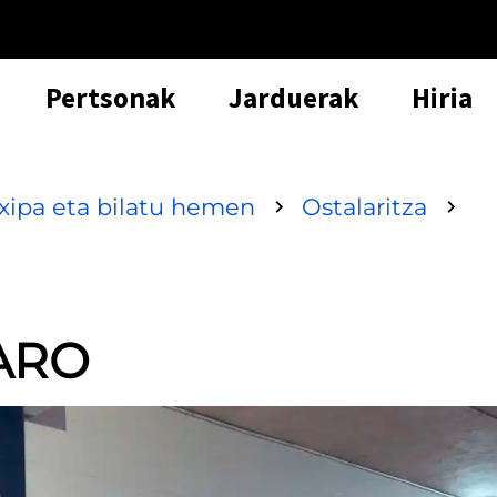
Pertsonak
Jarduerak
Hiria
txipa eta bilatu hemen
Ostalaritza
ARO