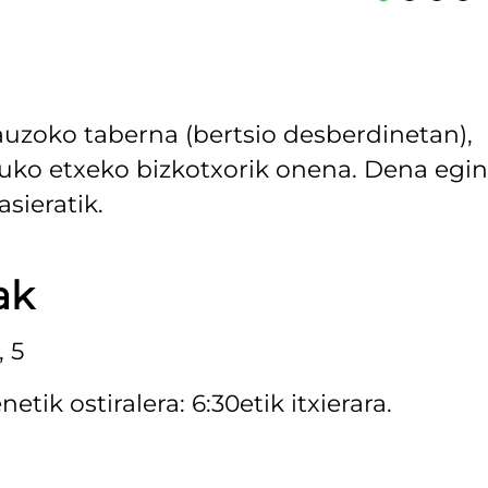
 auzoko taberna (bertsio desberdinetan),
ruko etxeko bizkotxorik onena. Dena egin
sieratik.
ak
 5
ik ostiralera: 6:30etik itxierara.