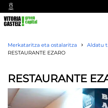
Vitoria-
Gasteizko
Udala
Merkataritza eta ostalaritza
Aldatu 
RESTAURANTE EZARO
RESTAURANTE EZ