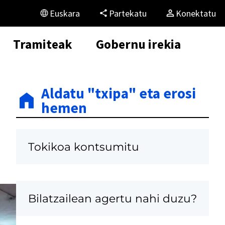
Euskara
Partekatu
Konektatu
Tramiteak
Gobernu irekia
Aldatu "txipa" eta erosi
hemen
Tokikoa kontsumitu
Bilatzailean agertu nahi duzu?
K