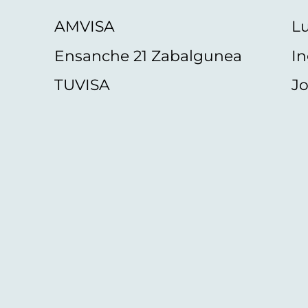
AMVISA
L
Ensanche 21 Zabalgunea
In
TUVISA
Jo