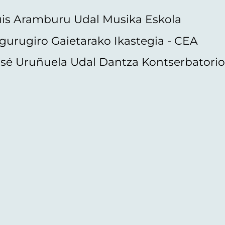
uis Aramburu Udal Musika Eskola
gurugiro Gaietarako Ikastegia - CEA
sé Uruñuela Udal Dantza Kontserbatori