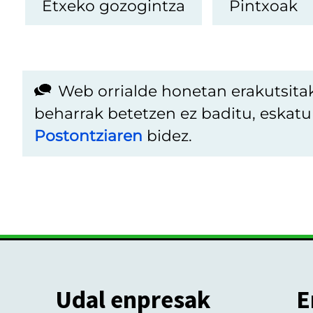
Etxeko gozogintza
Pintxoak
Web orrialde honetan erakutsita
beharrak betetzen ez baditu, eskat
Postontziaren
bidez.
Udal enpresak
E