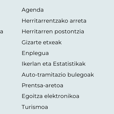
Agenda
Herritarrentzako arreta
oa
Herritarren postontzia
Gizarte etxeak
Enplegua
Ikerlan eta Estatistikak
Auto-tramitazio bulegoak
Prentsa-aretoa
Egoitza elektronikoa
Turismoa