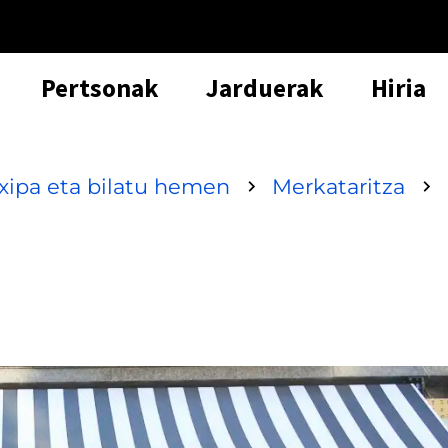
Pertsonak
Jarduerak
Hiria
txipa eta bilatu hemen
Merkataritza