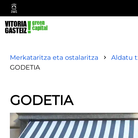
Vitoria-
Gasteizko
Udala
Merkataritza eta ostalaritza
Aldatu 
GODETIA
GODETIA