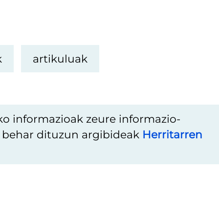
k
artikuluak
ko informazioak zeure informazio-
u behar dituzun argibideak
Herritarren