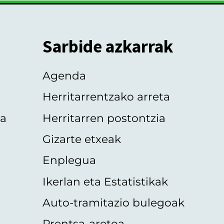
Sarbide azkarrak
Agenda
Herritarrentzako arreta
oa
Herritarren postontzia
Gizarte etxeak
Enplegua
Ikerlan eta Estatistikak
Auto-tramitazio bulegoak
Prentsa-aretoa