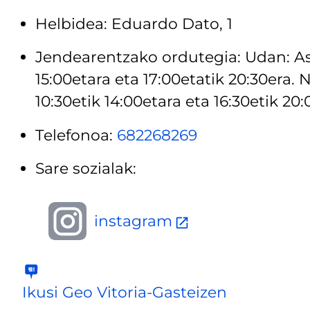
Helbidea: Eduardo Dato, 1
Jendearentzako ordutegia: Udan: Ast
15:00etara eta 17:00etatik 20:30era.
10:30etik 14:00etara eta 16:30etik 20:
Telefonoa:
682268269
Sare sozialak:
instagram
Ikusi Geo Vitoria-Gasteizen