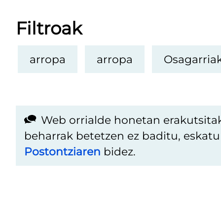
Filtroak
arropa
arropa
Osagarria
Web orrialde honetan erakutsita
beharrak betetzen ez baditu, eskat
Postontziaren
bidez.