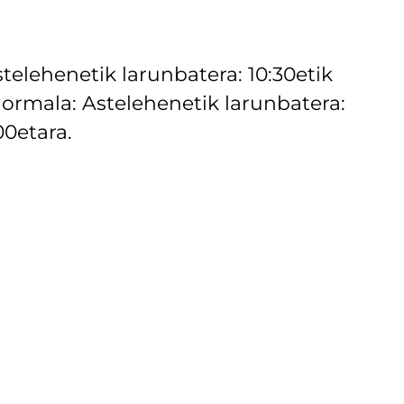
elehenetik larunbatera: 10:30etik
 Normala: Astelehenetik larunbatera:
00etara.