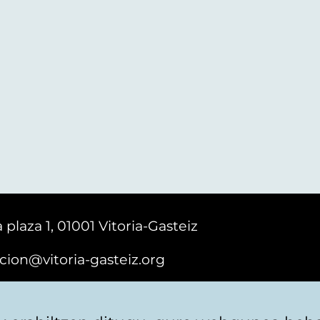
 plaza 1, 01001 Vitoria-Gasteiz
cion@vitoria-gasteiz.org
161616