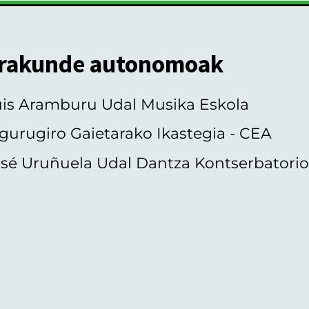
rakunde autonomoak
uis Aramburu Udal Musika Eskola
gurugiro Gaietarako Ikastegia - CEA
sé Uruñuela Udal Dantza Kontserbatori