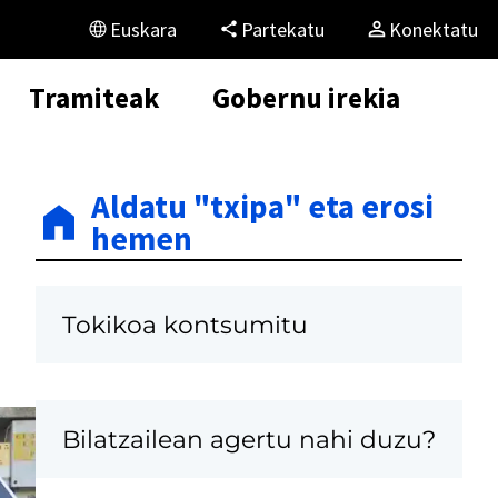
Euskara
Partekatu
Konektatu
Tramiteak
Gobernu irekia
Aldatu "txipa" eta erosi
hemen
Tokikoa kontsumitu
Bilatzailean agertu nahi duzu?
K