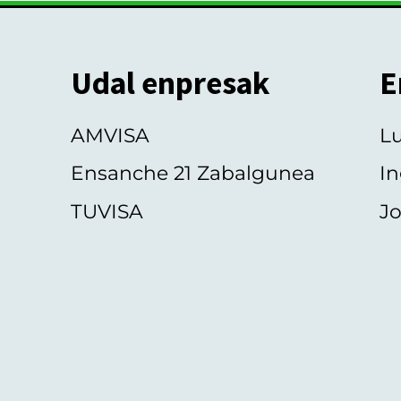
Udal enpresak
E
AMVISA
L
Ensanche 21 Zabalgunea
In
TUVISA
Jo