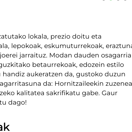
tutako lokala, prezio doitu eta
bala, lepokoak, eskumuturrekoak, eraztun
joerei jarraituz. Modan dauden osagarria
guzkitako betaurrekoak, edozein estilo
u handiz aukeratzen da, gustoko duzun
uragarritasuna da: Hornitzaileekin zuzene
zeko kalitatea sakrifikatu gabe. Gaur
tu dago!
ak