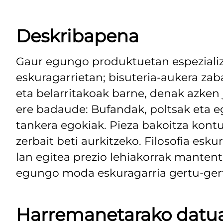
Deskribapena
Gaur egungo produktuetan espezializa
eskuragarrietan; bisuteria-aukera za
eta belarritakoak barne, denak azken 
ere badaude: Bufandak, poltsak eta e
tankera egokiak. Pieza bakoitza kont
zerbait beti aurkitzeko. Filosofia esk
lan egitea prezio lehiakorrak mantent
egungo moda eskuragarria gertu-ger
Harremanetarako datu