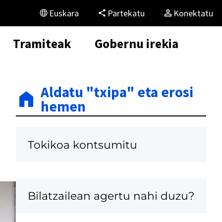
Euskara
Partekatu
Konektatu
Tramiteak
Gobernu irekia
Aldatu "txipa" eta erosi
hemen
Tokikoa kontsumitu
Bilatzailean agertu nahi duzu?
K