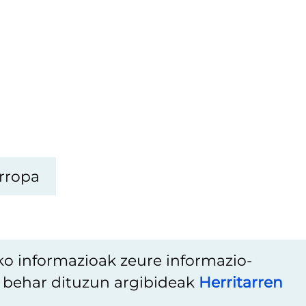
rropa
ko informazioak zeure informazio-
u behar dituzun argibideak
Herritarren