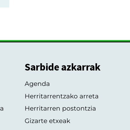
Sarbide azkarrak
Agenda
Herritarrentzako arreta
oa
Herritarren postontzia
Gizarte etxeak