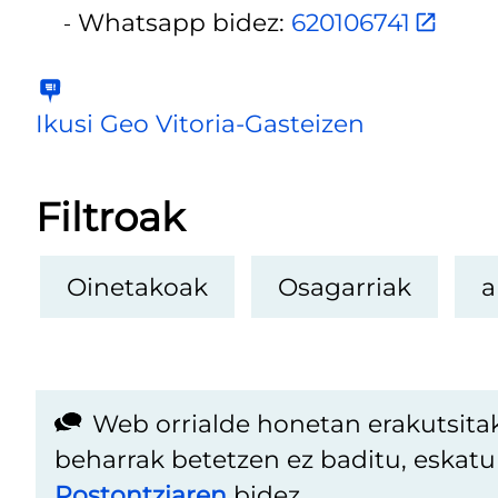
Whatsapp bidez:
620106741
Ikusi Geo Vitoria-Gasteizen
Filtroak
Oinetakoak
Osagarriak
a
Web orrialde honetan erakutsita
beharrak betetzen ez baditu, eskat
Postontziaren
bidez.