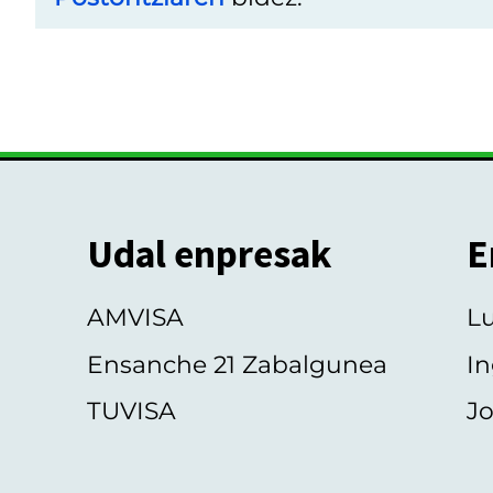
Udal enpresak
E
AMVISA
L
Ensanche 21 Zabalgunea
In
TUVISA
Jo