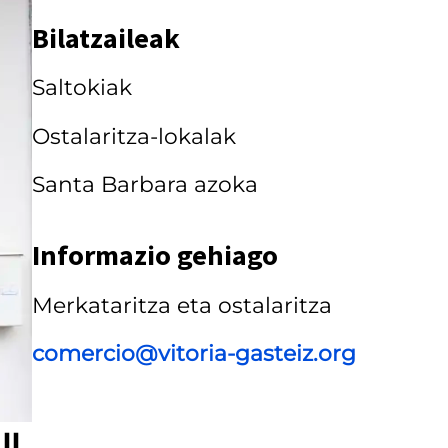
a
Bilatzaileak
r
Saltokiak
r
u
Ostalaritza-lokalak
s
Santa Barbara azoka
e
l
Informazio gehiago
a
Merkataritza eta ostalaritza
comercio@vitoria-gasteiz.org