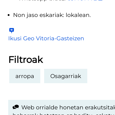
Non jaso eskariak: lokalean.
Ikusi Geo Vitoria-Gasteizen
Filtroak
arropa
Osagarriak
Web orrialde honetan erakutsita