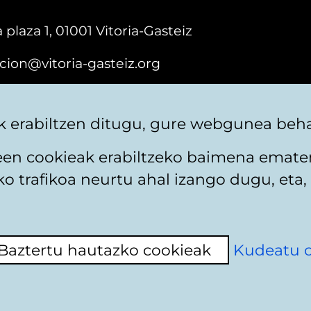
 plaza 1, 01001 Vitoria-Gasteiz
cion@vitoria-gasteiz.org
161616
 erabiltzen ditugu, gure webgunea behar
teen cookieak erabiltzeko baimena emate
 trafikoa neurtu ahal izango dugu, eta, 
itika
Web mapa
Erabilerraztasuna
Harremaneta
Baztertu hautazko cookieak
Kudeatu 