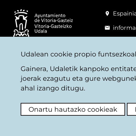
Espainia
informa
+34 945
© Vitoria-Gasteizko Udala
Udalean cookie propio funtsezkoak
Gainera, Udaletik kanpoko entita
joerak ezagutu eta gure webguneko
Legezko oharra
Pribatutasuna
Cookieen pol
ahal izango ditugu.
Onartu hautazko cookieak