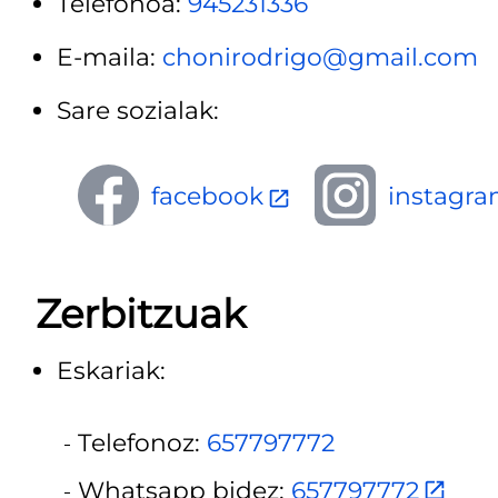
Telefonoa:
945231336
E-maila:
chonirodrigo@gmail.com
Sare sozialak:
facebook
instagr
Zerbitzuak
Eskariak:
Telefonoz:
657797772
Whatsapp bidez:
657797772