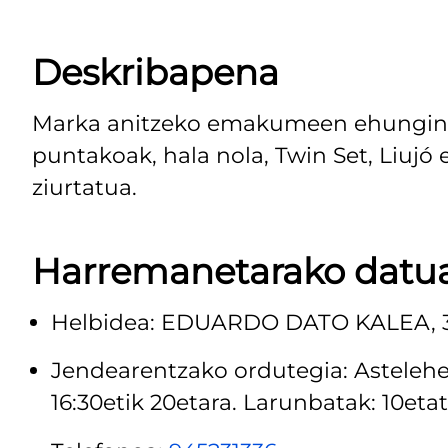
Deskribapena
Marka anitzeko emakumeen ehungintz
puntakoak, hala nola, Twin Set, Liujó e
ziurtatua.
Harremanetarako datu
Helbidea: EDUARDO DATO KALEA, 
Jendearentzako ordutegia: Astelehene
16:30etik 20etara. Larunbatak: 10etati