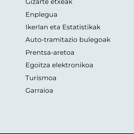
Gizarte etxeak
Enplegua
Ikerlan eta Estatistikak
Auto-tramitazio bulegoak
Prentsa-aretoa
Egoitza elektronikoa
Turismoa
Garraioa