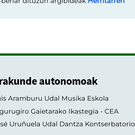
u behar dituzun argibideak
Herritarren
rakunde autonomoak
uis Aramburu Udal Musika Eskola
gurugiro Gaietarako Ikastegia - CEA
sé Uruñuela Udal Dantza Kontserbatori