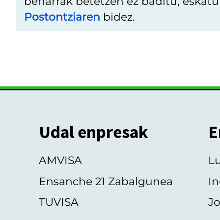
beharrak betetzen ez baditu, eskat
Postontziaren
bidez.
Udal enpresak
E
AMVISA
L
Ensanche 21 Zabalgunea
In
TUVISA
Jo