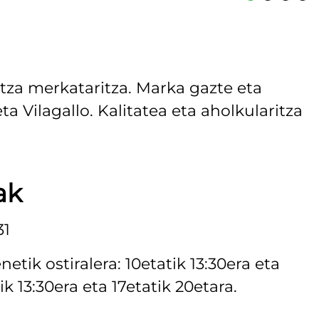
a merkataritza. Marka gazte eta
ta Vilagallo. Kalitatea eta aholkularitza
ak
31
tik ostiralera: 10etatik 13:30era eta
k 13:30era eta 17etatik 20etara.