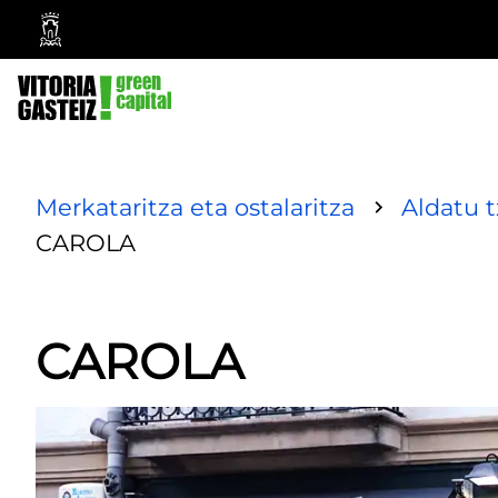
Vitoria-
Gasteizko
Udala
Merkataritza eta ostalaritza
Aldatu 
CAROLA
CAROLA