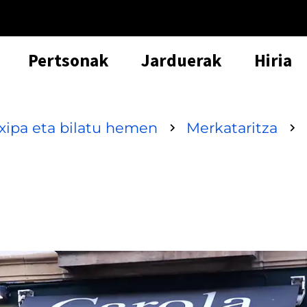
Pertsonak
Jarduerak
Hiria
txipa eta bilatu hemen
Merkataritza