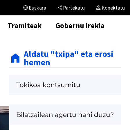
Euskara
Partekatu
Konektatu
Tramiteak
Gobernu irekia
Aldatu "txipa" eta erosi
hemen
Tokikoa kontsumitu
Bilatzailean agertu nahi duzu?
K