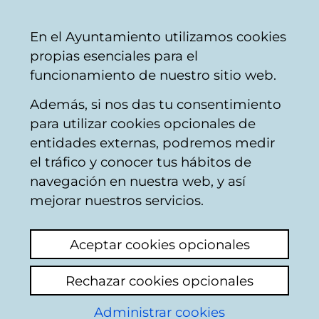
Ayuntamiento
Compartir
Con
Castellano
En el Ayuntamiento utilizamos cookies
Vitoria-
propias esenciales para el
Gasteiz
funcionamiento de nuestro sitio web.
Además, si nos das tu consentimiento
para utilizar cookies opcionales de
Estación de
entidades externas, podremos medir
el tráfico y conocer tus hábitos de
autobuses - Parking
navegación en nuestra web, y así
de la Estación de
mejorar nuestros servicios.
autobuses
Aceptar cookies opcionales
Rechazar cookies opcionales
Descripción y localización
Administrar cookies