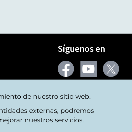
Síguenos en
Seguir
Seguir
Segu
en
en
en
facebook
youtube
X
(Twi
Más redes
miento de nuestro sitio web.
 entidades externas, podremos
mejorar nuestros servicios.