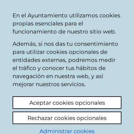
Ayuntamiento
Compartir
Con
Castellano
En el Ayuntamiento utilizamos cookies
Vitoria-
propias esenciales para el
Gasteiz
funcionamiento de nuestro sitio web.
Además, si nos das tu consentimiento
para utilizar cookies opcionales de
Cultura
entidades externas, podremos medir
el tráfico y conocer tus hábitos de
navegación en nuestra web, y así
Aviso:
Aquí encontrará un listado de
mejorar nuestros servicios.
publicaciones municipales anteriores al
año 2012. Si deseas consultar estas u
Aceptar cookies opcionales
otras publicaciones más recientes,
acude al
Archivo Municipal de Vitoria-
Rechazar cookies opcionales
Gasteiz Pilar Aróstegui
.
Administrar cookies