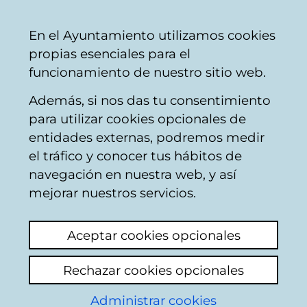
Ayuntamiento
Compartir
Con
Castellano
En el Ayuntamiento utilizamos cookies
Vitoria-
propias esenciales para el
Gasteiz
funcionamiento de nuestro sitio web.
Además, si nos das tu consentimiento
Servicio de Mantenimiento
para utilizar cookies opcionales de
entidades externas, podremos medir
el tráfico y conocer tus hábitos de
Servicio de Proyectos
navegación en nuestra web, y así
y Contratas
mejorar nuestros servicios.
Teléfono:
945 16 14 69
Aceptar cookies opcionales
Dirección:
C/ Oreitiasolo, nº 7 - 01006 Vitoria-
Rechazar cookies opcionales
Gasteiz.
Administrar cookies