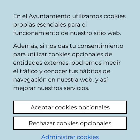
Ayuntamiento
Compartir
Con
Castellano
En el Ayuntamiento utilizamos cookies
Vitoria-
propias esenciales para el
Gasteiz
funcionamiento de nuestro sitio web.
Además, si nos das tu consentimiento
para utilizar cookies opcionales de
Preguntas frecuentes
entidades externas, podremos medir
el tráfico y conocer tus hábitos de
sobre la tarjeta BAT
navegación en nuestra web, y así
bonificada para
mejorar nuestros servicios.
menores de 15 años
Aceptar cookies opcionales
¿Puede un niño o una niña tener más de
Rechazar cookies opcionales
una BAT con foto?
Administrar cookies