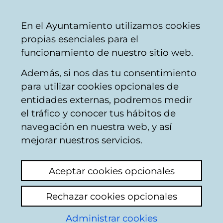
Ayuntamiento
Compartir
Con
Castellano
En el Ayuntamiento utilizamos cookies
Vitoria-
propias esenciales para el
Gasteiz
funcionamiento de nuestro sitio web.
Además, si nos das tu consentimiento
para utilizar cookies opcionales de
VGBus: información
entidades externas, podremos medir
el tráfico y conocer tus hábitos de
en tiempo real sobre
navegación en nuestra web, y así
los autobuses y el
mejorar nuestros servicios.
tranvía
Aceptar cookies opcionales
Rechazar cookies opcionales
Administrar cookies