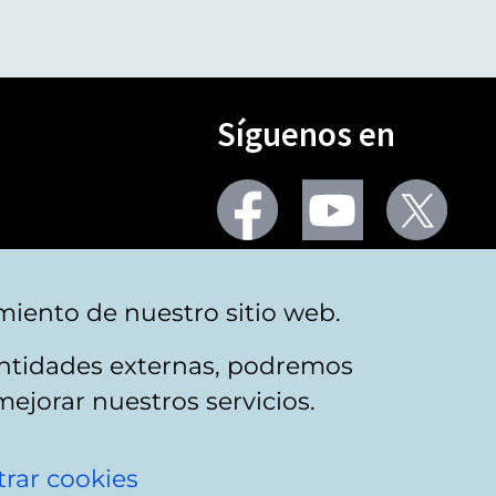
Síguenos en
Seguir
Seguir
Segu
en
en
en
facebook
youtube
X
(Twi
Más redes
miento de nuestro sitio web.
 entidades externas, podremos
mejorar nuestros servicios.
rar cookies