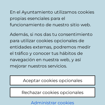
Ayuntamiento
Compartir
Con
Castellano
En el Ayuntamiento utilizamos cookies
Vitoria-
propias esenciales para el
Gasteiz
funcionamiento de nuestro sitio web.
Además, si nos das tu consentimiento
Aviso:
Apertura y cierre de piscinas
para utilizar cookies opcionales de
cubiertas de julio a septiembre de
entidades externas, podremos medir
2026
.
el tráfico y conocer tus hábitos de
navegación en nuestra web, y así
mejorar nuestros servicios.
Piscinas cubiertas del
Aceptar cookies opcionales
Complejo Deportivo
Rechazar cookies opcionales
de Mendizorrotza
Administrar cookies