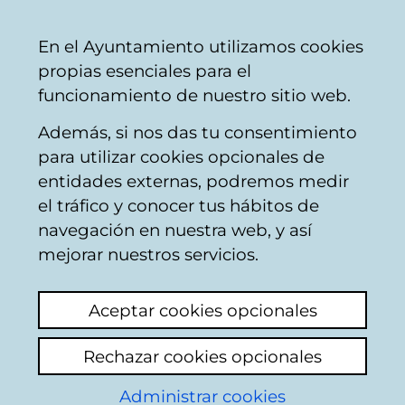
Ayuntamiento
Compartir
Con
Castellano
En el Ayuntamiento utilizamos cookies
Vitoria-
propias esenciales para el
Gasteiz
funcionamiento de nuestro sitio web.
Además, si nos das tu consentimiento
para utilizar cookies opcionales de
Gereña - Entidad local
entidades externas, podremos medir
el tráfico y conocer tus hábitos de
menor
navegación en nuestra web, y así
mejorar nuestros servicios.
Forma parte de la Zona Rural Noroeste de
los
concejos de Vitoria-Gasteiz
.
Aceptar cookies opcionales
Localización
Rechazar cookies opcionales
Composición de la junta administrativa
Administrar cookies