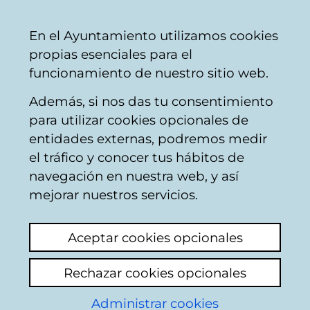
Ayuntamiento
Compartir
Con
Castellano
En el Ayuntamiento utilizamos cookies
Vitoria-
propias esenciales para el
Gasteiz
funcionamiento de nuestro sitio web.
Además, si nos das tu consentimiento
para utilizar cookies opcionales de
Abetxuko - Entidad
entidades externas, podremos medir
el tráfico y conocer tus hábitos de
local menor
navegación en nuestra web, y así
mejorar nuestros servicios.
Forma parte de la Zona Rural Noroeste de
los
concejos de Vitoria-Gasteiz
.
Aceptar cookies opcionales
Localización
Rechazar cookies opcionales
Composición de la junta administrativa
Administrar cookies