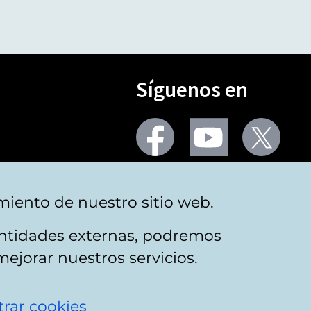
Síguenos en
Seguir
Seguir
Segu
en
en
en
facebook
youtube
X
(Twi
Más redes
miento de nuestro sitio web.
 entidades externas, podremos
mejorar nuestros servicios.
rar cookies