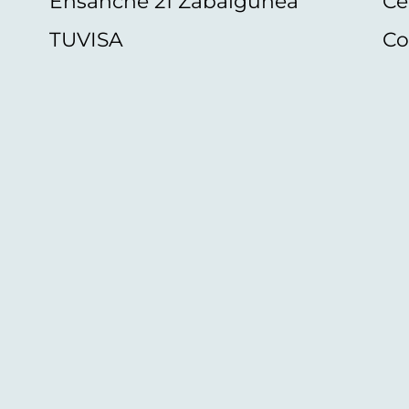
Ensanche 21 Zabalgunea
Ce
TUVISA
Co