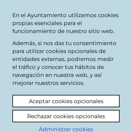
Ayuntamiento
Compartir
Con
Castellano
En el Ayuntamiento utilizamos cookies
Vitoria-
propias esenciales para el
Gasteiz
funcionamiento de nuestro sitio web.
Además, si nos das tu consentimiento
para utilizar cookies opcionales de
Oreitia - Entidad local
entidades externas, podremos medir
el tráfico y conocer tus hábitos de
menor
navegación en nuestra web, y así
mejorar nuestros servicios.
El pueblo se sitúa en la orilla izquierda del río
Alegría, junto a la carretera local de Ilárraza a
Aceptar cookies opcionales
Salvatierra y a la línea de ferrocarril de
Madrid-Irún.
Rechazar cookies opcionales
Forma parte de la Zona Rural Oreitia de los
Administrar cookies