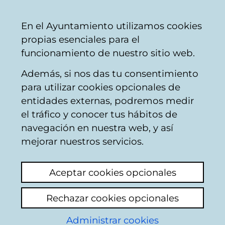
Ayuntamiento
Compartir
Con
Castellano
En el Ayuntamiento utilizamos cookies
Vitoria-
propias esenciales para el
Gasteiz
funcionamiento de nuestro sitio web.
Además, si nos das tu consentimiento
para utilizar cookies opcionales de
Exposiciones de
entidades externas, podremos medir
el tráfico y conocer tus hábitos de
BIZAN
navegación en nuestra web, y así
mejorar nuestros servicios.
Aceptar cookies opcionales
Rechazar cookies opcionales
En BIZAN se organizan diferentes
Administrar cookies
exposiciones. Muchas de las obras expuestas