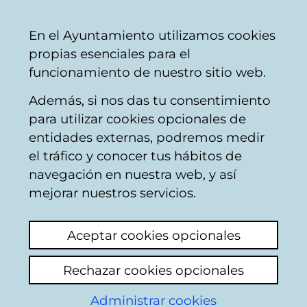
Ayuntamiento
Compartir
Con
Castellano
En el Ayuntamiento utilizamos cookies
Vitoria-
propias esenciales para el
Gasteiz
funcionamiento de nuestro sitio web.
Además, si nos das tu consentimiento
para utilizar cookies opcionales de
Ponte al día - Empleo
entidades externas, podremos medir
el tráfico y conocer tus hábitos de
y formación
navegación en nuestra web, y así
mejorar nuestros servicios.
Aceptar cookies opcionales
Rechazar cookies opcionales
Administrar cookies