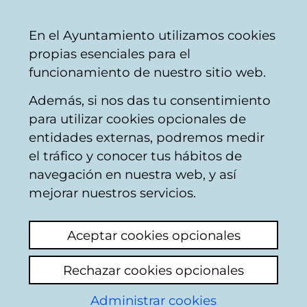
Ayuntamiento
Compartir
Con
Castellano
En el Ayuntamiento utilizamos cookies
Vitoria-
propias esenciales para el
Gasteiz
funcionamiento de nuestro sitio web.
Además, si nos das tu consentimiento
para utilizar cookies opcionales de
Desfibriladores
entidades externas, podremos medir
el tráfico y conocer tus hábitos de
municipales
navegación en nuestra web, y así
mejorar nuestros servicios.
El Ayuntamiento de Vitoria-Gasteiz dispone
de 48 desfibriladores: 38 están instalados en
Aceptar cookies opcionales
edificios municipales y 10 son móviles,
ubicados en vehículos de la Policía Local y
Rechazar cookies opcionales
Bomberos. Gracias a estos desfibriladores,
las personas usuarias y trabajadoras pueden
Administrar cookies